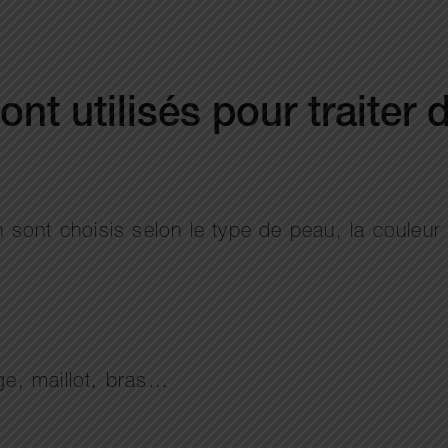
nt utilisés pour traiter 
n sont choisis selon le type de peau, la couleur d
age, maillot, bras…