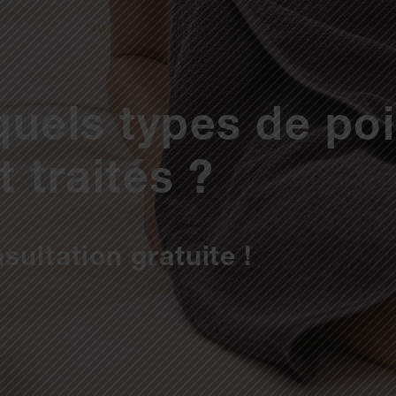
 quels types de po
 traités ?
sultation gratuite !