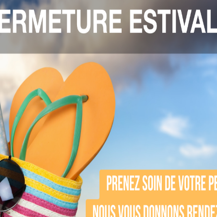
 l’énergie lumineuse
épondent moins bien car ils absorbent peu la l
uoi les poils foncés répo
anine, ce qui permet au laser d’être absorbé e