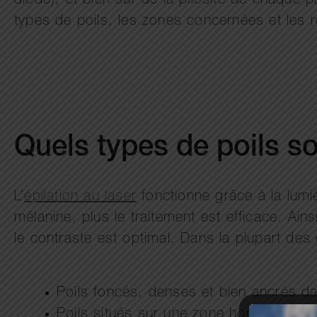
diode), et bien sûr de la pilosité de chaque pa
types de poils, les zones concernées et les r
Quels types de poils so
L’
épilation au laser
fonctionne grâce à la lumiè
mélanine, plus le traitement est efficace. Ain
le contraste est optimal. Dans la plupart des 
Poils foncés, denses et bien ancrés dans
Poils situés sur une zone hormonale st