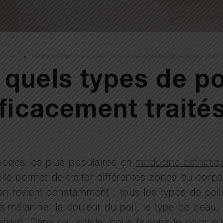
Accueil
Épilation laser : quels types de poils peuvent être efficacement traités
: quels types de p
ficacement traité
éthodes les plus populaires en
médecine esthétiq
le permet de traiter différentes zones du corps
on revient constamment : tous les types de poils 
mélanine, la couleur du poil, le type de peau, l