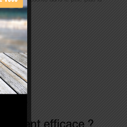
anine est présente dans le poil, plus la
ur laquelle :
 vraiment efficace ?