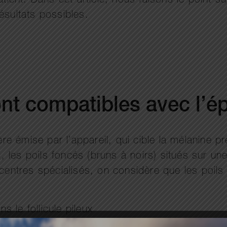
tient. Dans cet article, nous faisons le point sur
ésultats possibles.
nt compatibles avec l’épi
re émise par l’appareil, qui cible la mélanine pr
si, les poils foncés (bruns à noirs) situés sur u
centres spécialisés, on considère que les poils 
 le follicule pileux
able