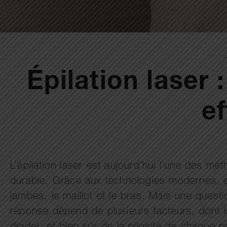
Épilation laser 
ef
L’épilation laser est aujourd’hui l’une des m
durable. Grâce aux technologies modernes, el
jambes, le maillot et le bras. Mais une questi
réponse dépend de plusieurs facteurs, dont la 