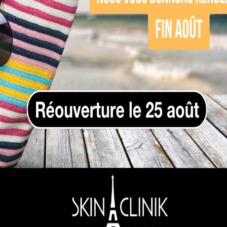
e follicule pileux de manière ciblée. Plus la mél
sultats sur plusieurs séances. C’est la raison po
aire
cées
s types de poils
formante sur les poils sombres.
s clairs : le laser est-il