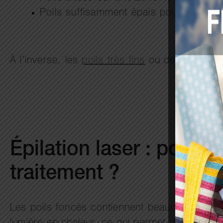
Poils suffisamment épais pour absorber
À l’inverse, les
poils très fins
ou dépigmentés r
Épilation laser : pourq
traitement ?
Les poils foncés contiennent beaucoup de mél