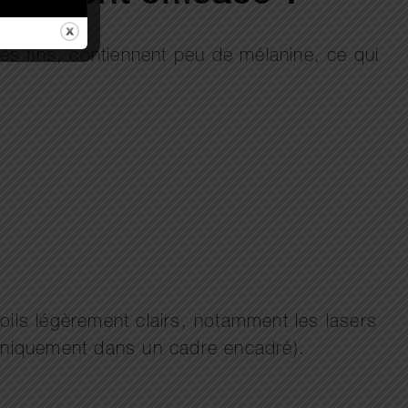
rès fins, contiennent peu de mélanine, ce qui
oils légèrement clairs, notamment les lasers
(uniquement dans un cadre encadré).