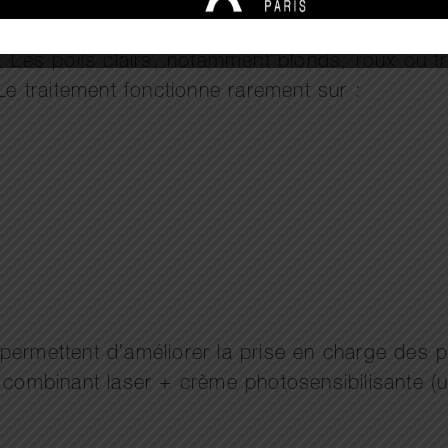
. Les poils clairs, notamment blonds, roux ou t
Le traitement fonctionne rarement sur :
permettent d’améliorer la prise en charge des p
s combinant laser + crème photosensibilisante 