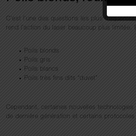
C’est l’une des questions les plus fréquentes
rend l’action du laser beaucoup plus limitée. 
Poils blonds
Poils gris
Poils blancs
Poils très fins dits “duvet”
Cependant, certaines nouvelles technologies 
de dernière génération et certains protocole