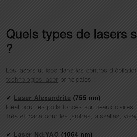
Quels types de lasers so
?
Les lasers utilisés dans les centres d’épilatio
technologies laser
principales :
✔
Laser Alexandrite
(755 nm)
Idéal pour les poils foncés sur peaux claires.
Très efficace pour les jambes, aisselles, vis
✔
Laser Nd:YAG
(1064 nm)