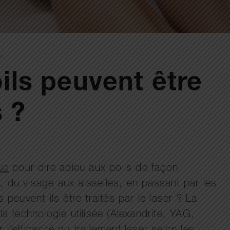
 ?
oils peuvent être
s ?
ue
pour dire adieu aux poils de façon
, du visage aux aisselles, en passant par les
peuvent-ils être traités par le laser ? La
a technologie utilisée (Alexandrite, YAG,