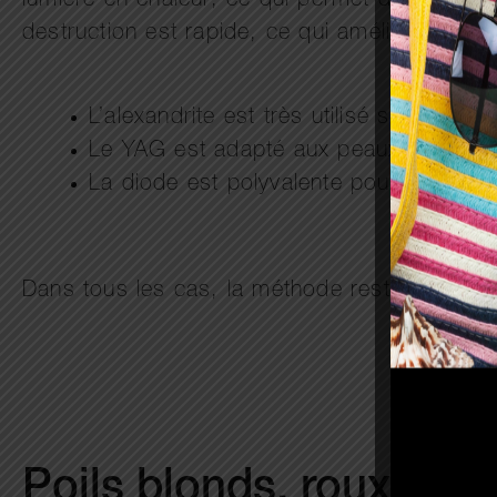
lumière en chaleur, ce qui permet de détruire l
destruction est rapide, ce qui améliore les ré
L’alexandrite est très utilisé sur peau cl
Le YAG est adapté aux peaux plus fon
La diode est polyvalente pour plusieur
Dans tous les cas, la méthode reste plus per
Poils blonds, roux ou trè