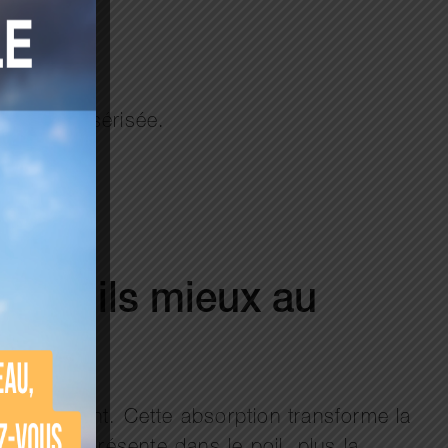
umière lasérisée.
ndent-ils mieux au
fficacement. Cette absorption transforme la