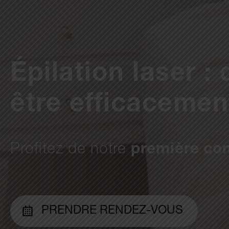
Épilation laser :
être efficacement
Profitez de notre
première con
PRENDRE RENDEZ-VOUS