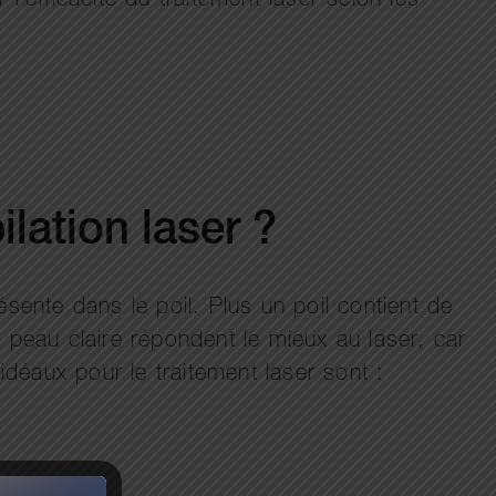
 l’efficacité du traitement laser selon les
lation laser ?
ésente dans le poil. Plus un poil contient de
ne peau claire répondent le mieux au laser, car
idéaux pour le traitement laser sont :