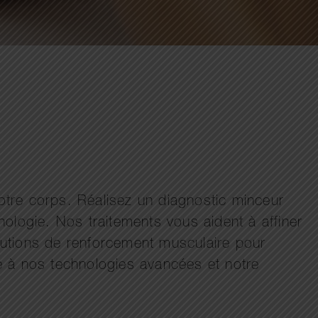
tre corps. Réalisez un diagnostic minceur
ologie. Nos traitements vous aident à affiner
olutions de renforcement musculaire pour
ce à nos technologies avancées et notre