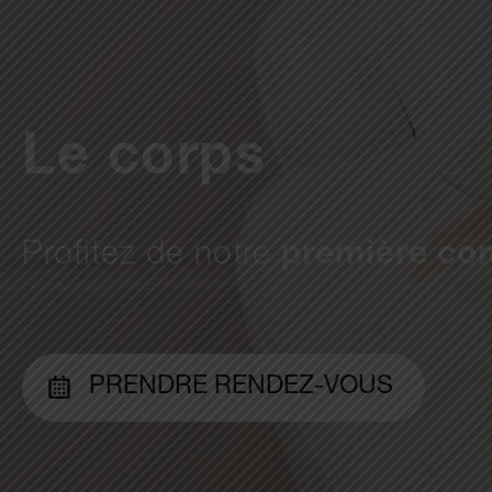
Le corps
Profitez de notre
première con
PRENDRE RENDEZ-VOUS