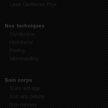
Laser Gentlemax Pro+
Nos techniques
Cryolipolyse
Hydrafacial
Peeling
Microneedling
Soin corps
Soins anti-âge
Soin anti-cellulite
Soin minceur