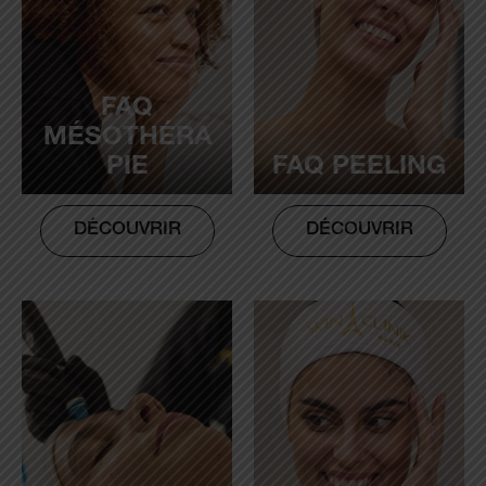
FAQ
MÉSOTHÉRA
PIE
FAQ PEELING
DÉCOUVRIR
DÉCOUVRIR