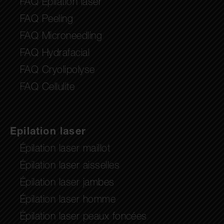
FAQ Epilation laser
FAQ Peeling
FAQ Microneedling
FAQ Hydrafacial
FAQ Cryolipolyse
FAQ Cellulite
Epilation laser
Épilation laser maillot
Épilation laser aisselles
Épilation laser jambes
Épilation laser homme
Épilation laser peaux foncées