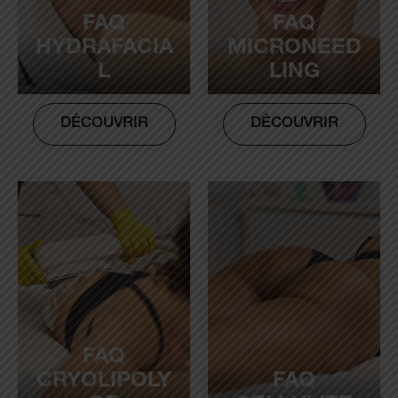
FAQ
FAQ
HYDRAFACIA
MICRONEED
L
LING
DÉCOUVRIR
DÉCOUVRIR
FAQ
CRYOLIPOLY
FAQ