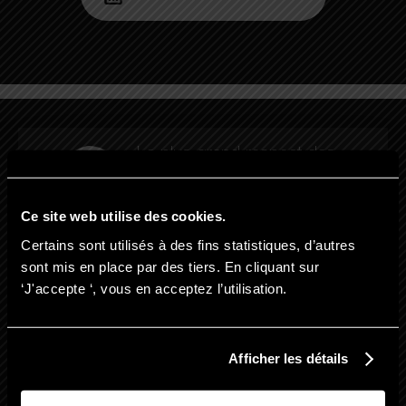
Le plus grand respect des
protocoles de traitement
Ce site web utilise des cookies.
Certains sont utilisés à des fins statistiques, d’autres
Les meilleurs résultats grâce
aux dernières technologies
sont mis en place par des tiers. En cliquant sur
de pointe
‘J'accepte ‘, vous en acceptez l’utilisation.
Des offres exceptionnelles
Afficher les détails
pour vous proposer des prix
imbattables