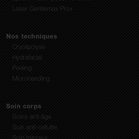
Laser Gentlemax Pro+
Nos techniques
Cryolipolyse
Hydrafacial
Peeling
Microneedling
Soin corps
Soins anti-âge
Soin anti-cellulite
Soin minceur