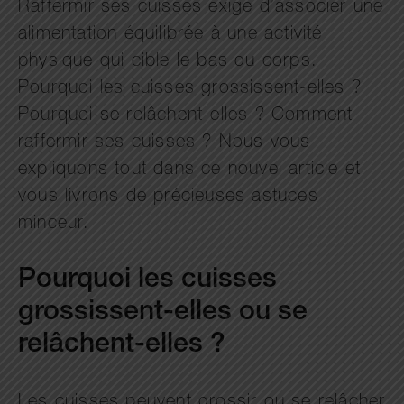
Raffermir ses cuisses exige d’associer une
alimentation équilibrée à une activité
physique qui cible le bas du corps.
Pourquoi les cuisses grossissent-elles ?
Pourquoi se relâchent-elles ? Comment
raffermir ses cuisses ? Nous vous
expliquons tout dans ce nouvel article et
vous livrons de précieuses astuces
minceur.
Pourquoi les cuisses
grossissent-elles ou se
relâchent-elles ?
Les cuisses peuvent grossir ou se relâcher