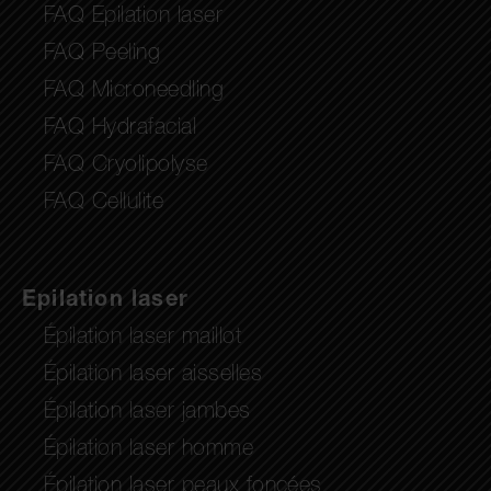
FAQ Epilation laser
FAQ Peeling
FAQ Microneedling
FAQ Hydrafacial
FAQ Cryolipolyse
FAQ Cellulite
Epilation laser
Épilation laser maillot
Épilation laser aisselles
Épilation laser jambes
Épilation laser homme
Épilation laser peaux foncées