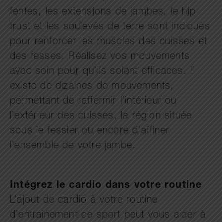
fentes, les extensions de jambes, le hip
trust et les soulevés de terre sont indiqués
pour renforcer les muscles des cuisses et
des fesses. Réalisez vos mouvements
avec soin pour qu’ils soient efficaces. Il
existe de dizaines de mouvements,
permettant de raffermir l’intérieur ou
l’extérieur des cuisses, la région située
sous le fessier ou encore d’affiner
l’ensemble de votre jambe.
Intégrez le cardio dans votre routine
L’ajout de cardio à votre routine
d’entraînement de sport peut vous aider à