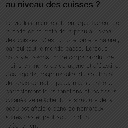
au niveau des cuisses ?
Le vieillissement est le principal facteur de
la perte de fermeté de la peau au niveau
des cuisses. C’est un phénomène naturel,
par qui tout le monde passe. Lorsque
nous vieillissons, notre corps produit de
moins en moins de collagène et d’élastine.
Ces agents, responsables du soutien et
du tonus de notre peau, n’assurent plus
correctement leurs fonctions et les tissus
cutanés se relâchent. La structure de la
peau est affaiblie dans de nombreux
autres cas et peut souffrir d’un
relâchement.