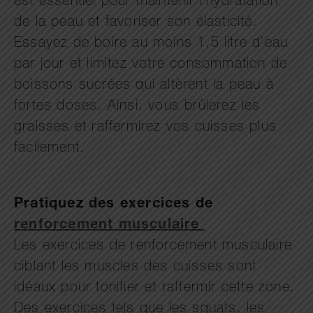
est essentiel pour maintenir l’hydratation
de la peau et favoriser son élasticité.
Essayez de boire au moins 1,5 litre d’eau
par jour et limitez votre consommation de
boissons sucrées qui altèrent la peau à
fortes doses. Ainsi, vous brûlerez les
graisses et raffermirez vos cuisses plus
facilement.
Pratiquez des exercices de
renforcement musculaire
Les exercices de renforcement musculaire
ciblant les muscles des cuisses sont
idéaux pour tonifier et raffermir cette zone.
Des exercices tels que les squats, les