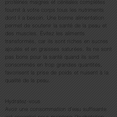
protéines maigres et céréales complètes
fournit à votre corps tous les nutriments
dont il a besoin. Une bonne alimentation
permet de soutenir la santé de la peau et
des muscles. Évitez les aliments
transformés, car ils sont riches en sucres
ajoutés et en graisses saturées. Ils ne sont
pas bons pour la santé quand ils sont
consommés en trop grandes quantités,
favorisent la prise de poids et nuisent à la
qualité de la peau.
Hydratez-vous
Avoir une consommation d’eau suffisante