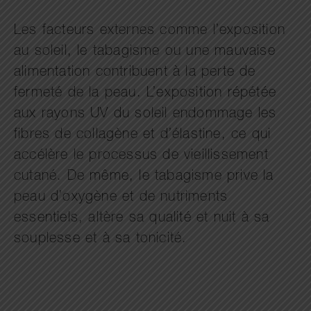
Les facteurs externes comme l’exposition
au soleil, le tabagisme ou une mauvaise
alimentation contribuent à la perte de
fermeté de la peau. L’exposition répétée
aux rayons UV du soleil endommage les
fibres de collagène et d’élastine, ce qui
accélère le processus de vieillissement
cutané. De même, le tabagisme prive la
peau d’oxygène et de nutriments
essentiels, altère sa qualité et nuit à sa
souplesse et à sa tonicité.