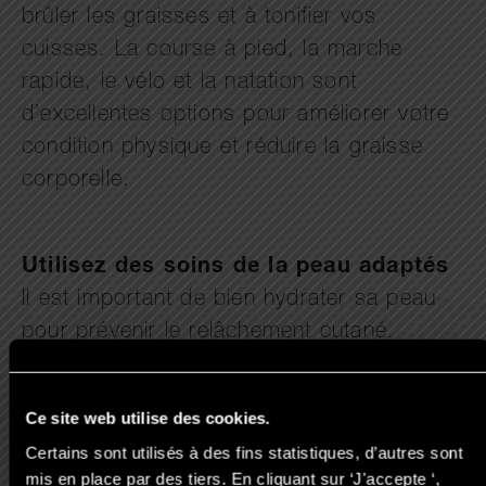
brûler les graisses et à tonifier vos
cuisses. La course à pied, la marche
rapide, le vélo et la natation sont
d’excellentes options pour améliorer votre
condition physique et réduire la graisse
corporelle.
Utilisez des soins de la peau adaptés
Il est important de bien hydrater sa peau
pour prévenir le relâchement cutané.
Utilisez des crèmes hydratantes riches en
ingrédients tels que la vitamine E, l’acide
Ce site web utilise des cookies.
hyaluronique et le collagène pour nourrir la
Certains sont utilisés à des fins statistiques, d’autres sont
peau et améliorer sa texture. N’hésitez pas
mis en place par des tiers. En cliquant sur ‘J'accepte ‘,