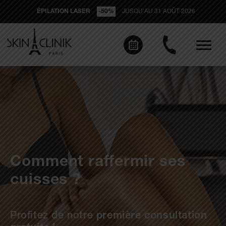
ÉPILATION LASER
-50%
JUSQU’AU 31 AOÛT 2026
Comment raffermir ses
cuisses ?
Profitez de notre
première consultation