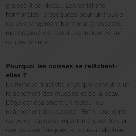
graisse à ce niveau. Les variations
hormonales, provoquées pour un trouble
ou un changement hormonal (grossesse,
ménopause) ont aussi une incidence sur
ce phénomène.
Pourquoi les cuisses se relâchent-
elles ?
Le manque d’activité physique conduit à un
relâchement des muscles et de la peau.
L’âge est également un facteur du
relâchement des cuisses. Enfin, une perte
de poids rapide et importante peut donner
des cuisses flasques, à la peau relâchée.