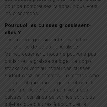
pour de nombreuses raisons. Nous vous
les présentons.
Pourquoi les cuisses grossissent-
elles ?
Les cuisses grossissent souvent lors
d’une prise de poids généralisée.
Malheureusement, nous ne pouvons pas
choisir où la graisse se loge. Le corps
stocke souvent au niveau des cuisses,
surtout chez les femmes. Le métabolisme
et la génétique jouent également un rôle
dans la prise de poids au niveau des
cuisses : certaines personnes sont plus
sujettes que d’autres à accumuler la