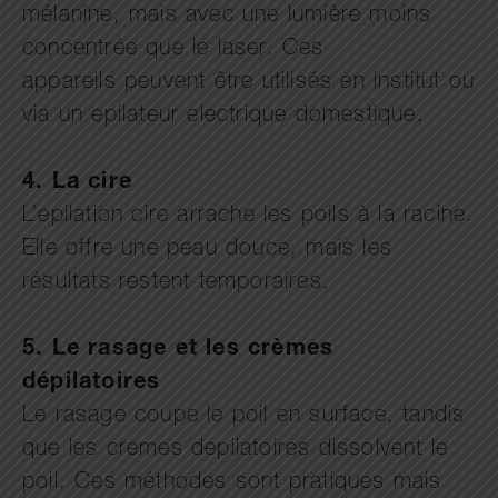
mélanine, mais avec une lumière moins
concentrée que le laser. Ces
appareils peuvent être utilisés en institut ou
via un epilateur electrique domestique.
4. La cire
L’epilation cire arrache les poils à la racine.
Elle offre une peau douce, mais les
résultats restent temporaires.
5. Le rasage et les crèmes
dépilatoires
Le rasage coupe le poil en surface, tandis
que les cremes depilatoires dissolvent le
poil. Ces méthodes sont pratiques mais