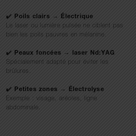
✔️
Poils clairs → Électrique
Le laser ou lumière pulsée ne ciblent pas
bien les poils pauvres en mélanine.
✔️
Peaux foncées → laser Nd:YAG
Spécialement adapté pour éviter les
brûlures.
✔️
Petites zones → Électrolyse
Exemple : visage, aréoles, ligne
abdominale.