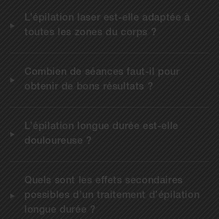
L’épilation laser est-elle adaptée à
toutes les zones du corps ?
Combien de séances faut-il pour
obtenir de bons résultats ?
L’épilation longue durée est-elle
douloureuse ?
Quels sont les effets secondaires
possibles d’un traitement d’épilation
longue durée ?