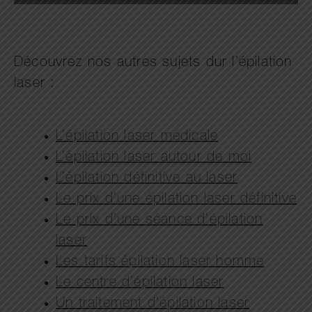
Découvrez nos autres sujets dur l’épilation
laser :
L’épilation laser médicale
L’épilation laser autour de moi
L’épilation définitive au laser
Le prix d’une épilation laser définitive
Le prix d’une séance d’épilation
laser
Les tarifs épilation laser homme
Le centre d’épilation laser
Un traitement d’épilation laser