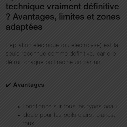
technique vraiment définitive
? Avantages, limites et zones
adaptées
L’épilation electrique (ou electrolyse) est la
seule reconnue comme définitive, car elle
détruit chaque poil racine un par un.
✔️
Avantages
Fonctionne sur tous les types peau.
Idéale pour les poils clairs, blancs,
roux.