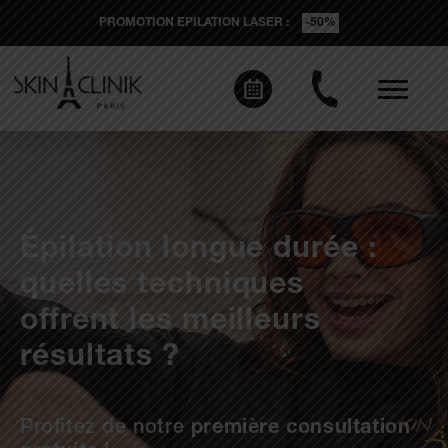
PROMOTION EPILATION LASER :
-50%
Épilation longue durée :
quelles techniques
offrent les meilleurs
résultats ?
Profitez de notre
première consultation