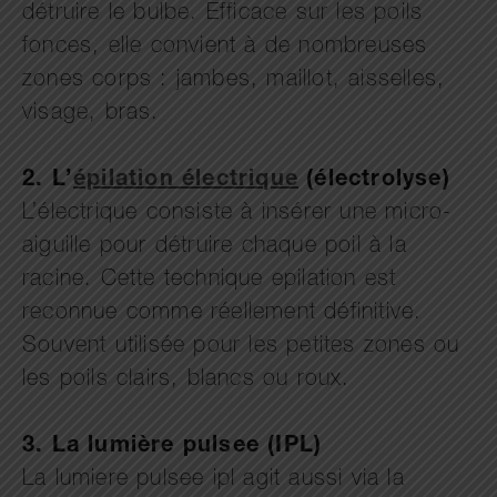
détruire le bulbe. Efficace sur les poils
fonces, elle convient à de nombreuses
zones corps : jambes, maillot, aisselles,
visage, bras.
2. L’
épilation électrique
(électrolyse)
L’électrique consiste à insérer une micro-
aiguille pour détruire chaque poil à la
racine. Cette technique epilation est
reconnue comme réellement définitive.
Souvent utilisée pour les petites zones ou
les poils clairs, blancs ou roux.
3. La lumière pulsee (IPL)
La lumiere pulsee ipl agit aussi via la