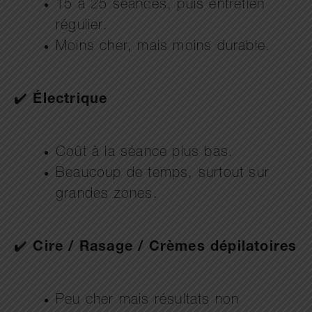
15 à 25 séances, puis entretien
régulier.
Moins cher, mais moins durable.
✔️
Électrique
Coût à la séance plus bas.
Beaucoup de temps, surtout sur
grandes zones.
✔️
Cire / Rasage / Crèmes dépilatoires
Peu cher mais résultats non