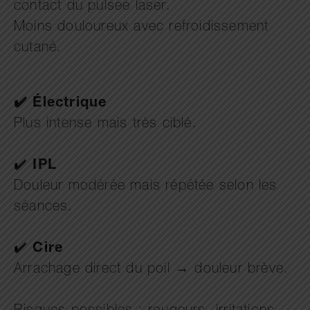
contact du pulsee laser.
Moins douloureux avec refroidissement
cutané.
✔️ Électrique
Plus intense mais très ciblé.
✔️
IPL
Douleur modérée mais répétée selon les
séances.
✔️
Cire
Arrachage direct du poil → douleur brève.