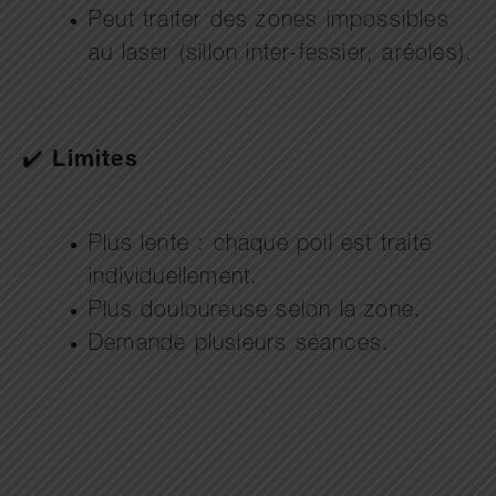
Peut traiter des zones impossibles
au laser (sillon inter-fessier, aréoles).
✔️
Limites
Plus lente : chaque poil est traité
individuellement.
Plus douloureuse selon la zone.
Demande plusieurs séances.