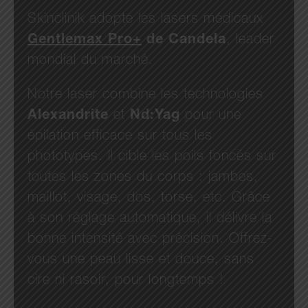
Skinclinik adopte les lasers médicaux
Gentlemax Pro+
de Candela
, leader
mondial du marché.
Notre laser combine les technologies
Alexandrite
et
Nd:Yag
pour une
épilation efficace sur tous les
phototypes. Il cible les poils foncés sur
toutes les zones du corps : jambes,
maillot, visage, dos, torse, etc. Grâce
à son réglage automatique, il délivre la
bonne intensité avec précision. Offrez-
vous une peau lisse et douce, sans
cire ni rasoir, pour longtemps !