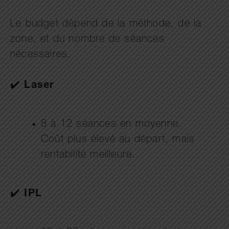
Le budget dépend de la méthode, de la
zone, et du nombre de séances
nécessaires.
✔️
Laser
8 à 12 séances en moyenne.
Coût plus élevé au départ, mais
rentabilité meilleure.
✔️
IPL