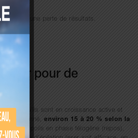
fficace ou une perte de résultats.
 laser pour de
-dire lorsqu’ils sont en croissance active et
 instant donné,
environ 15 à 20 % selon la
aiter des poils en phase télogène (repos),