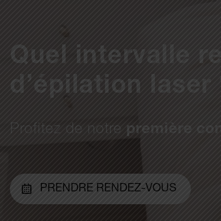
Quel intervalle 
d’épilation laser
Profitez de notre
première con
PRENDRE RENDEZ-VOUS