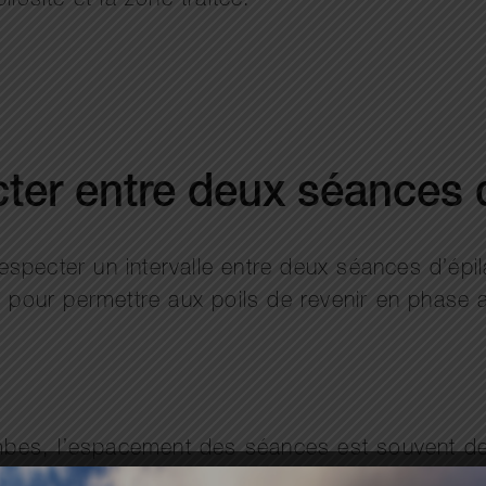
losité et la zone traitée.
cter entre deux séances d
ecter un intervalle entre deux séances d’épilati
né pour permettre aux poils de revenir en phase
 jambes, l’espacement des séances est souvent d