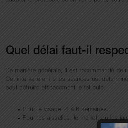
adapter le protocole selon votre peau, votre pi
Quel délai faut-il respe
De manière générale, il est recommandé de resp
Cet intervalle entre les séances est détermi
peut détruire efficacement le follicule.
Pour le visage, 4 à 6 semaines.
Pour les aisselles, le maillot, ou les