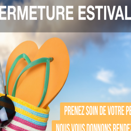
ntre chaque séance pour éviter un traitement ine
r les séances d’épilation
nt sur les poils en phase anagène
, c’est-à
nagène ne concerne qu’une partie des poils à un
pacement entre les séances, vous risquez de tr