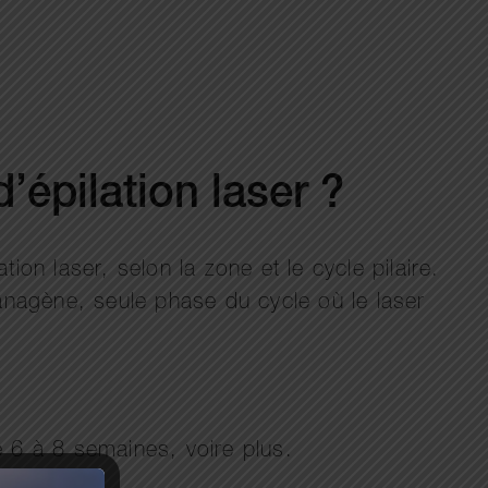
’épilation laser ?
on laser, selon la zone et le cycle pilaire.
 anagène, seule phase du cycle où le laser
e 6 à 8 semaines, voire plus.