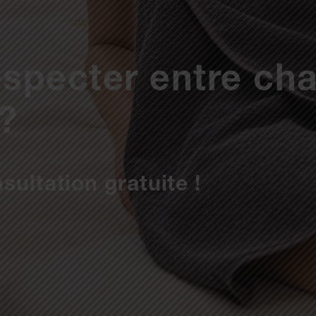
respecter entre c
 ?
sultation gratuite !