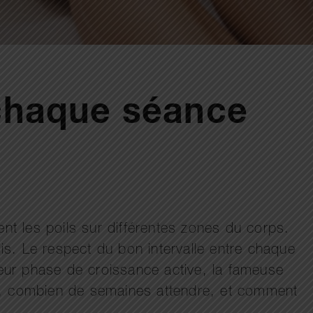
 chaque séance
t les poils sur différentes zones du corps.
ois. Le respect du bon intervalle entre chaque
leur phase de croissance active, la fameuse
es, combien de semaines attendre, et comment