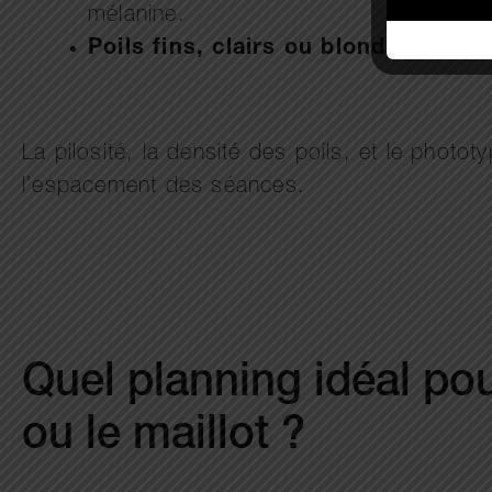
mélanine.
Poils fins, clairs ou blonds
: nécess
La pilosité, la densité des poils, et le photo
l’espacement des séances.
Quel planning idéal pou
ou le maillot ?