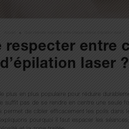
Accueil
Quel intervalle respecter entre chaque séance d’épilation laser ?
le respecter entre
d’épilation laser ?
 plus en plus populaire pour réduire durablemen
ne suffit pas de se rendre en centre une seule f
s permet de cibler efficacement les poils dans 
expliquons pourquoi il faut espacer les séanc