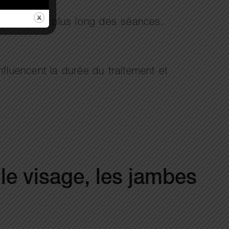
intervalles plus long des séances.
nfluencent la durée du traitement et
 le visage, les jambes