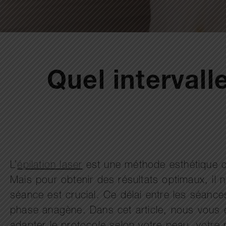
Quel interval
L’
épilation laser
est une méthode esthétique de
Mais pour obtenir des résultats optimaux, il 
séance est crucial. Ce délai entre les séance
phase anagène. Dans cet article, nous vous 