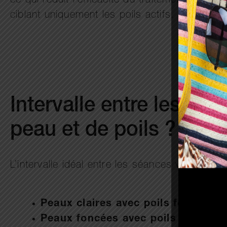
ce qui réduit l’efficacité du traitement. Ains
ciblant uniquement les poils actifs.
Intervalle entre les séa
peau et de poils ?
L’intervalle idéal entre les séances varie aus
Peaux claires avec poils foncés
: r
Peaux foncées avec poils épais
: l