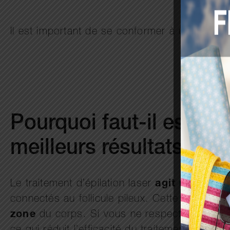
Il est important de se conformer à un délai e
Pourquoi faut-il espace
meilleurs résultats ?
Le traitement d’épilation laser
agit uniqueme
connectés au follicule pileux. Cette phase a
zone
du corps. Si vous ne respectez pas l’es