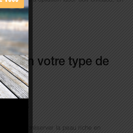
que séance d’épilation laser soit efficace, en
s selon votre type de
.
es séances.
spacé pour préserver la peau riche en