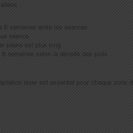
aitées :
 à 6 semaines entre les séances
que séance
e pilaire est plus long
 8 semaines selon la densité des poils
lation laser est essentiel pour chaque zone du 