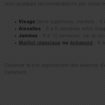
Voici quelques recommandations par zones tr
Visage
(lèvre supérieure, menton) : 4
Aisselles
: 6 à 8 semaines entre cha
Jambes
: 8 à 10 semaines, car le cycl
Maillot classique
ou
échancré
: 6 à
Observer le bon espacement des séances d’épi
traitement.