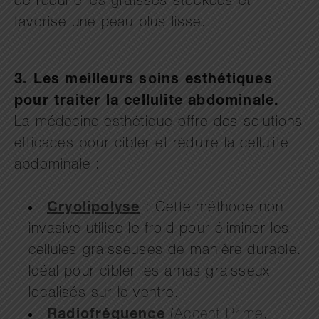
de réduire les graisses stockées et
favorise une peau plus lisse.
3. Les meilleurs soins esthétiques
pour traiter la cellulite abdominale.
La médecine esthétique offre des solutions
efficaces pour cibler et réduire la cellulite
abdominale :
Cryolipolyse
: Cette méthode non
invasive utilise le froid pour éliminer les
cellules graisseuses de manière durable.
Idéal pour cibler les amas graisseux
localisés sur le ventre.
Radiofréquence
(
Accent Prime
,