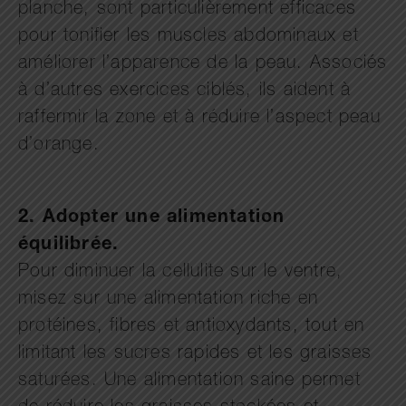
planche, sont particulièrement efficaces
pour tonifier les muscles abdominaux et
améliorer l’apparence de la peau. Associés
à d’autres exercices ciblés, ils aident à
raffermir la zone et à réduire l’aspect peau
d’orange.
2. Adopter une alimentation
équilibrée.
Pour diminuer la cellulite sur le ventre,
misez sur une alimentation riche en
protéines, fibres et antioxydants, tout en
limitant les sucres rapides et les graisses
saturées. Une alimentation saine permet