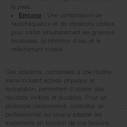
la peau.
Emtone
: Une combinaison de
radiofréquence et de vibrations ciblées
pour traiter simultanément les graisses
localisées, la rétention d’eau et le
relâchement cutané.
Ces solutions, combinées à une routine
saine incluant activité physique et
hydratation, permettent d’obtenir des
résultats visibles et durables. Pour un
protocole personnalisé, consultez un
professionnel qui pourra adapter les
traitements en fonction de vos besoins