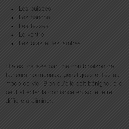
Les cuisses
Les hanche
Les fesses
Le ventre
Les bras et les jambes
Elle est causée par une combinaison de
facteurs hormonaux, génétiques et liés au
mode de vie. Bien qu’elle soit bénigne, elle
peut affecter la confiance en soi et être
difficile à éliminer.