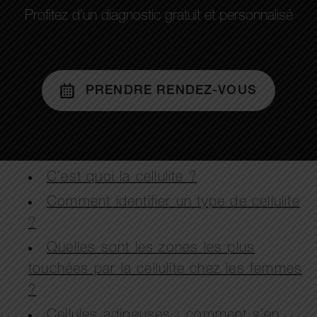
Profitez d’un diagnostic gratuit et personnalisé
PRENDRE RENDEZ-VOUS
C’est quoi la cellulite ?
Comment identifier un type de cellulite
?
Quelles sont les zones les plus
touchées par la cellulite chez les femmes
?
Cellules adipeuses : comment s’en