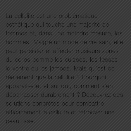
La cellulite est une problématique
esthétique qui touche une majorité de
femmes et, dans une moindre mesure, les
hommes. Malgré un mode de vie sain, elle
peut persister et affecter plusieurs zones
du corps comme les cuisses, les fesses,
le ventre ou les jambes. Mais qu’est-ce
réellement que la cellulite ? Pourquoi
apparaît-elle, et surtout, comment s’en
débarrasser durablement ? Découvrez des
solutions concrètes pour combattre
efficacement la cellulite et retrouver une
peau lisse.