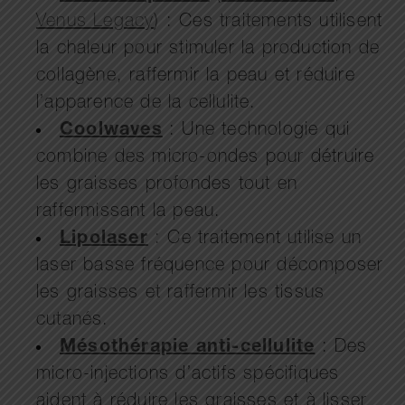
Venus Legacy
) : Ces traitements utilisent
la chaleur pour stimuler la production de
collagène, raffermir la peau et réduire
l’apparence de la cellulite.
Coolwaves
: Une technologie qui
combine des micro-ondes pour détruire
les graisses profondes tout en
raffermissant la peau.
Lipolaser
: Ce traitement utilise un
laser basse fréquence pour décomposer
les graisses et raffermir les tissus
cutanés.
Mésothérapie anti-cellulite
: Des
micro-injections d’actifs spécifiques
aident à réduire les graisses et à lisser