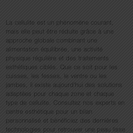
La cellulite est un phénomène courant,
mais elle peut être réduite grâce à une
approche globale combinant une
alimentation équilibrée, une activité
physique régulière et des traitements
esthétiques ciblés. Que ce soit pour les
cuisses, les fesses, le ventre ou les
jambes, il existe aujourd’hui des solutions
adaptées pour chaque zone et chaque
type de cellulite. Consultez nos experts en
centre esthétique pour un bilan
personnalisé et bénéficiez des dernières
technologies pour retrouver une peau lisse