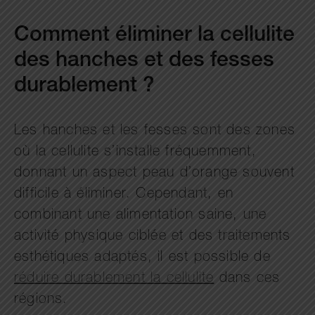
Comment éliminer la cellulite
des hanches et des fesses
durablement ?
Les hanches et les fesses sont des zones
où la cellulite s’installe fréquemment,
donnant un aspect peau d’orange souvent
difficile à éliminer. Cependant, en
combinant une alimentation saine, une
activité physique ciblée et des traitements
esthétiques adaptés, il est possible de
réduire durablement la cellulite
dans ces
régions.