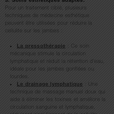
3.
Soins esthétiques adaptés.
Pour un traitement ciblé, plusieurs
techniques de médecine esthétique
peuvent être utilisées pour réduire la
cellulite sur les jambes :
La pressothérapie
: Ce soin
mécanique stimule la circulation
lymphatique et réduit la rétention d’eau,
idéale pour les jambes gonflées ou
lourdes.
Le drainage lymphatique
: Une
technique de massage manuel doux qui
aide à éliminer les toxines et améliore la
circulation sanguine et lymphatique,