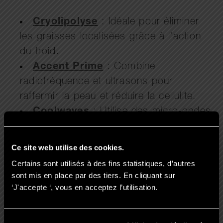
Cryolipolyse
: Idéale pour éliminer
les graisses localisées grâce à l’action
du froid.
Accent Prime
: Combine
radiofréquence et ultrasons pour
raffermir la peau et réduire la cellulite.
Coolwaves
: Utilise des micro-ondes
pour détruire les graisses profondes et
raffermir les tissus cutanés.
Ce site web utilise des cookies.
Venus Legacy
: Allie radiofréquence
Certains sont utilisés à des fins statistiques, d’autres
multipolaire et champs magnétiques pour
sont mis en place par des tiers. En cliquant sur
lisser la peau et réduire les capitons.
‘J'accepte ‘, vous en acceptez l’utilisation.
Emtone
: Combine radiofréquence et
vibrations pour agir sur les fibres de