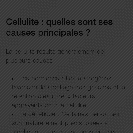
Cellulite : quelles sont ses
causes principales ?
La cellulite résulte généralement de
plusieurs causes :
Les hormones : Les œstrogènes
favorisent le stockage des graisses et la
rétention d’eau, deux facteurs
aggravants pour la cellulite.
La génétique : Certaines personnes
sont naturellement prédisposées à
stocker plus de graisse sous-cutanée.