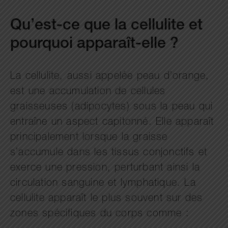
Qu’est-ce que la cellulite et
pourquoi apparaît-elle ?
La cellulite, aussi appelée peau d’orange,
est une accumulation de cellules
graisseuses (adipocytes) sous la peau qui
entraîne un aspect capitonné. Elle apparaît
principalement lorsque la graisse
s’accumule dans les tissus conjonctifs et
exerce une pression, perturbant ainsi la
circulation sanguine et lymphatique. La
cellulite apparaît le plus souvent sur des
zones spécifiques du corps comme :