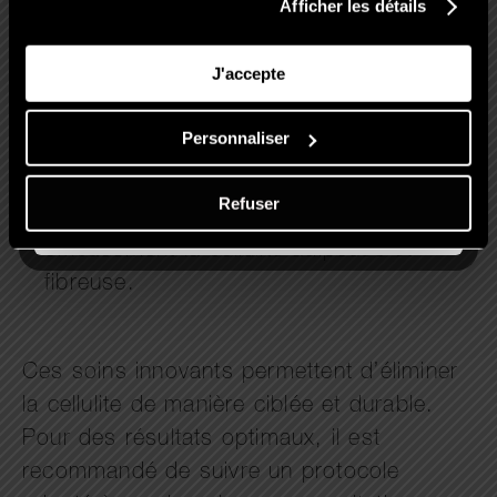
Afficher les détails
cellulite et raffermir la peau.
Endosphères
: Une technologie de
J'accepte
massage compressif qui stimule la
circulation et déloge les amas graisseux.
Personnaliser
Jordishape
et
Skinshape
:
Techniques mécaniques qui allient
Refuser
aspiration et massage pour traiter
efficacement la cellulite adipeuse et
fibreuse.
Ces soins innovants permettent d’éliminer
la cellulite de manière ciblée et durable.
Pour des résultats optimaux, il est
recommandé de suivre un protocole