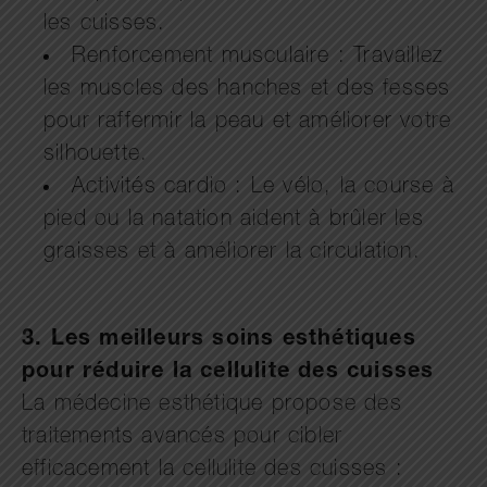
les cuisses.
Renforcement musculaire : Travaillez
les muscles des hanches et des fesses
pour raffermir la peau et améliorer votre
silhouette.
Activités cardio : Le vélo, la course à
pied ou la natation aident à brûler les
graisses et à améliorer la circulation.
3. Les meilleurs soins esthétiques
pour réduire la cellulite des cuisses
La médecine esthétique propose des
traitements avancés pour cibler
efficacement la cellulite des cuisses :