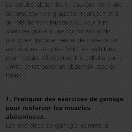
La cellulite abdominale, souvent liée à une
accumulation de graisses localisées et à
un relâchement musculaire, peut être
atténuée grâce à une combinaison de
pratiques quotidiennes et de traitements
esthétiques adaptés. Voici les solutions
pour réduire efficacement la cellulite sur le
ventre et retrouver un abdomen lisse et
ferme :
1. Pratiquer des exercices de gainage
pour renforcer les muscles
abdominaux.
Les exercices de gainage, comme la