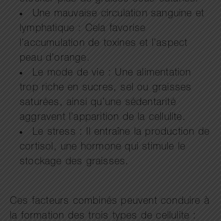
Une mauvaise circulation sanguine et
lymphatique : Cela favorise
l’accumulation de toxines et l’aspect
peau d’orange.
Le mode de vie : Une alimentation
trop riche en sucres, sel ou graisses
saturées, ainsi qu’une sédentarité
aggravent l’apparition de la cellulite.
Le stress : Il entraîne la production de
cortisol, une hormone qui stimule le
stockage des graisses.
Ces facteurs combinés peuvent conduire à
la formation des trois types de cellulite :