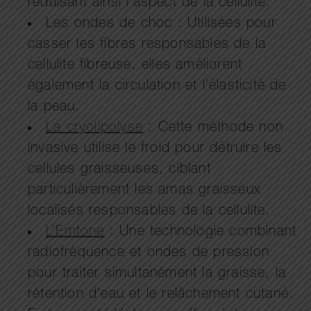
réduisant ainsi l’aspect de la cellulite.
Les ondes de choc : Utilisées pour
casser les fibres responsables de la
cellulite fibreuse, elles améliorent
également la circulation et l’élasticité de
la peau.
La cryolipolyse
: Cette méthode non
invasive utilise le froid pour détruire les
cellules graisseuses, ciblant
particulièrement les amas graisseux
localisés responsables de la cellulite.
L’Emtone
: Une technologie combinant
radiofréquence et ondes de pression
pour traiter simultanément la graisse, la
rétention d’eau et le relâchement cutané.