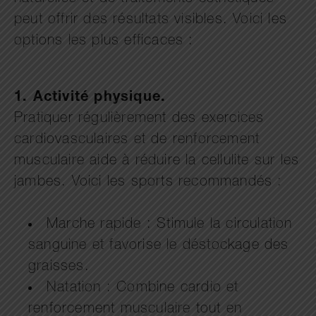
peut offrir des résultats visibles. Voici les
options les plus efficaces :
1.
Activité physique.
Pratiquer régulièrement des exercices
cardiovasculaires et de renforcement
musculaire aide à réduire la cellulite sur les
jambes. Voici les sports recommandés :
Marche rapide : Stimule la circulation
sanguine et favorise le déstockage des
graisses.
Natation : Combine cardio et
renforcement musculaire tout en