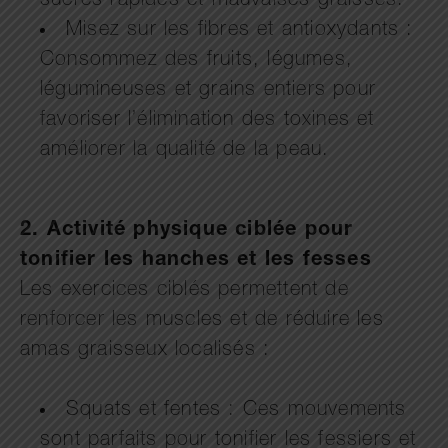
sucres rapides et mauvaises graisses.
Misez sur les fibres et antioxydants :
Consommez des fruits, légumes,
légumineuses et grains entiers pour
favoriser l’élimination des toxines et
améliorer la qualité de la peau.
2. Activité physique ciblée pour
tonifier les hanches et les fesses
Les exercices ciblés permettent de
renforcer les muscles et de réduire les
amas graisseux localisés :
Squats et fentes : Ces mouvements
sont parfaits pour tonifier les fessiers et