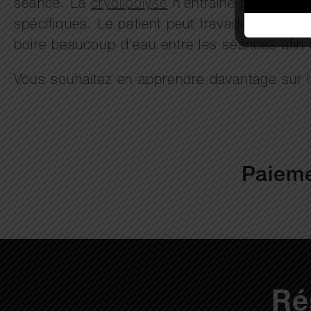
séance. La
cryolipolyse
n’entraîne pas d’évict
spécifiques. Le patient peut travailler, sor
boire beaucoup d’eau entre les séances afin 
Vous souhaitez en apprendre davantage sur la
Paieme
Ré