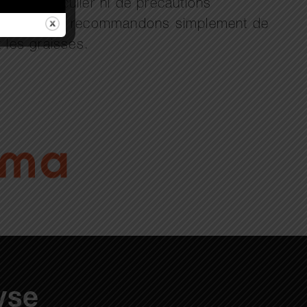
ire particulier ni de précautions
l’entend. Nous recommandons simplement de
t les graisses.
yse