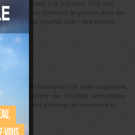
s sur deux zones à la fois pour offrir des
nisme continue d’éliminer la graisse dans les
éances, vous pourriez bien l’être encore
saire au fonctionnement de notre organisme,
alement d’obtenir des résultats perceptibles
erminer s’il est judicieux de poursuivre le