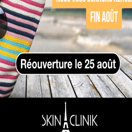
ment indolore
 du tout. De petits picotements peuvent être re
eau. Ces dernières commencent en effet à refroi
anesthésiant naturel, toute sensation disparaît 
rt pendant que l’appareil travaille au remodelag
cité du Coolsculpting
en
centre esthétique
. Elles durent une heure en
u protocole esthétique. Il peut reprendre ses act