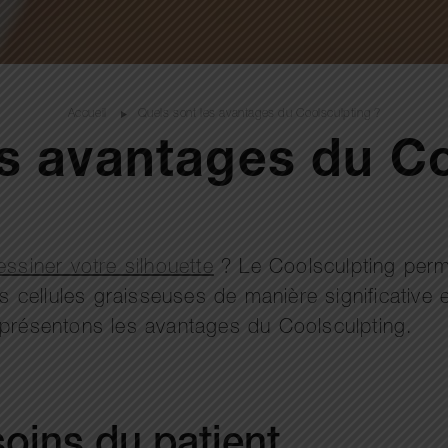
Accueil
Quels sont les avantages du Coolsculpting ?
es avantages du Co
essiner votre silhouette
? Le Coolsculpting perm
es cellules graisseuses de manière significative e
 présentons les avantages du Coolsculpting.
oins du patient