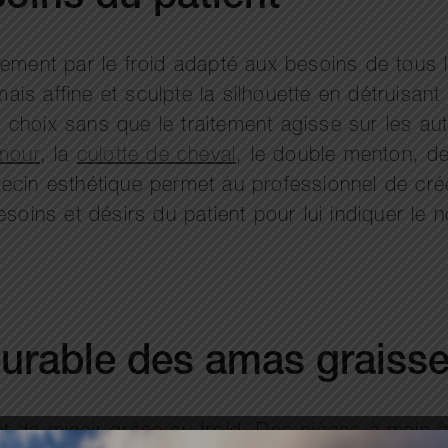
ssement par le froid adapté aux besoins de to
mais affine et sculpte la silhouette en détruisant
n choix sans que le traitement agisse sur les aut
amour
, la
culotte de cheval
, le double menton, d
cin esthétique permet au professionnel de créer
esoins et désirs du patient pour lui indiquer le
t durable des amas grais
t de mincir grâce au froid. Des pièces à main 