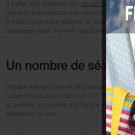
à traiter afin d’éliminer les
cellules graisseuse
résultats satisfaisants aux patients et les a
6 mois suivant une séance. Si vous êtes sati
davantage dans les mois qui suivent.
Un nombre de séances 
Chaque séance permet de perdre 20 à 30 % d
l’objectif n’est pas d’éliminer 100 % de la 
et visibles. Le patient doit faire le point ave
traitement ou non.