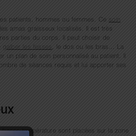
us les patients, hommes ou femmes. Ce
soin
 les amas graisseux localisés. Il est très
res parties du corps. Il peut choisir de
e
galber les fesses
, le dos ou les bras… La
 un plan de soin personnalisé au patient. Il
 nombre de séances requis et lui apporter ses
seux
à basse température sont placées sur la zone