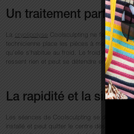
Un traitement parfaite
La
cryolipolyse
Coolsculpting ne fait pas mal
technicienne place les pièces à main sur la p
qu’elle s’habitue au froid. Le froid étant un 
ressent rien et peut se détendre en tout confo
La rapidité et la simpli
Les séances de Coolsculpting se déroulent 
installé et peut quitter le centre dès la fin d