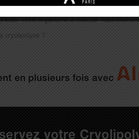
ion sociale, de repos imposé, de régime alimenta
tir avec ses amis, voyager et bouger comme il 
d’aider votre organisme à évacuer naturellemen
 cryolipolyse ?
nt en plusieurs fois avec
servez votre Cryolipol