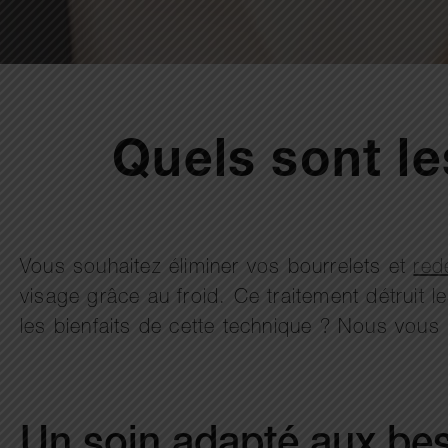
Quels sont l
Vous souhaitez éliminer vos bourrelets et
red
visage grâce au froid. Ce traitement détruit l
les bienfaits de cette technique ? Nous vous
Un soin adapté aux bes