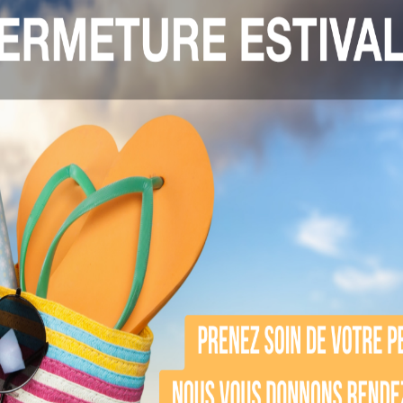
s
. Il est possible de positionner les applicateur
tteindre en un minimum de temps. De plus, l’orga
sfait du résultat quelques semaines après vos s
réduit
e graisse en moyenne. La graisse étant néces
masse graisseuse. Une seule séance permet génér
c son praticien suite à chaque séance, afin de dét