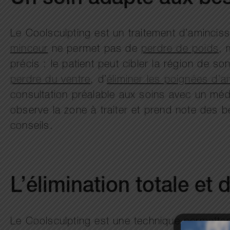
Le Coolsculpting est un traitement d’aminci
minceur
ne permet pas de
perdre de poids
, 
précis : le patient peut cibler la région de so
perdre du ventre
, d’
éliminer les poignées d’
consultation préalable aux soins avec un méde
observe la zone à traiter et prend note des b
conseils.
L’élimination totale e
Le Coolsculpting est une technique permettan