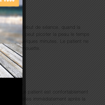
ssentis en début de séance, quand la
dir, ce qui peut picoter la peau le temps
au bout de quelques minutes. Le patient ne
e de sa silhouette.
 moyenne. Le patient est confortablement
ivités habituelles immédiatement après la