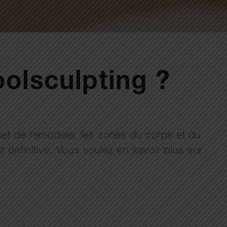
olsculpting ?
et de remodeler les zones du corps et du
t définitive. Vous voulez en savoir plus sur