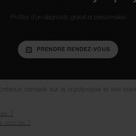
Profitez d’un diagnostic gratuit et personnalisé
PRENDRE RENDEZ-VOUS
tenus conseils sur la cryolipolyse et ses bienf
yse ?
de succès ?