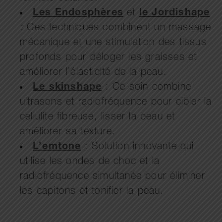
Les Endosphères
et
le Jordishape
: Ces techniques combinent un massage
mécanique et une stimulation des tissus
profonds pour déloger les graisses et
améliorer l’élasticité de la peau.
Le skinshape
: Ce soin combine
ultrasons et radiofréquence pour cibler la
cellulite fibreuse, lisser la peau et
améliorer sa texture.
L’emtone
: Solution innovante qui
utilise les ondes de choc et la
radiofréquence simultanée pour éliminer
les capitons et tonifier la peau.