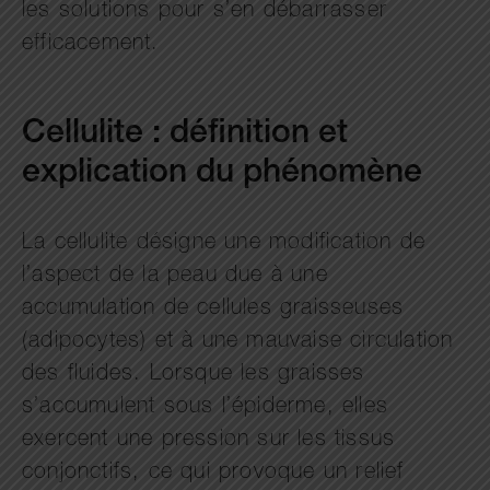
les solutions pour s’en débarrasser
efficacement.
Cellulite : définition et
explication du phénomène
La cellulite désigne une modification de
l’aspect de la peau due à une
accumulation de cellules graisseuses
(adipocytes) et à une mauvaise circulation
des fluides. Lorsque les graisses
s’accumulent sous l’épiderme, elles
exercent une pression sur les tissus
conjonctifs, ce qui provoque un relief