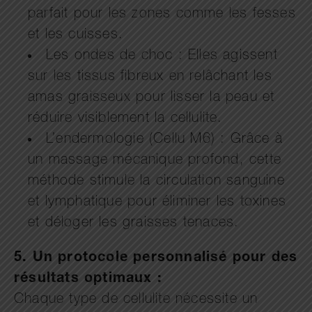
parfait pour les zones comme les fesses
et les cuisses.
Les ondes de choc : Elles agissent
sur les tissus fibreux en relâchant les
amas graisseux pour lisser la peau et
réduire visiblement la cellulite.
L’endermologie (Cellu M6) : Grâce à
un massage mécanique profond, cette
méthode stimule la circulation sanguine
et lymphatique pour éliminer les toxines
et déloger les graisses tenaces.
5. Un protocole personnalisé pour des
résultats optimaux :
Chaque type de cellulite nécessite un