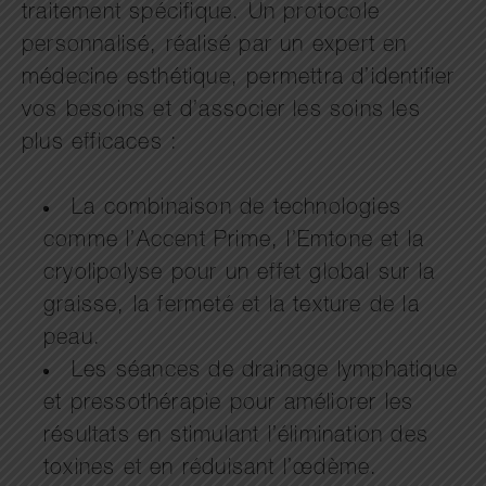
traitement spécifique. Un protocole
personnalisé, réalisé par un expert en
médecine esthétique, permettra d’identifier
vos besoins et d’associer les soins les
plus efficaces :
La combinaison de technologies
comme l’Accent Prime, l’Emtone et la
cryolipolyse pour un effet global sur la
graisse, la fermeté et la texture de la
peau.
Les séances de drainage lymphatique
et pressothérapie pour améliorer les
résultats en stimulant l’élimination des
toxines et en réduisant l’œdème.