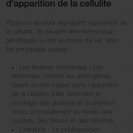
d’apparition de la cellulite
Plusieurs facteurs expliquent l’apparition de
la cellulite. Ils peuvent être hormonaux,
génétiques ou liés au mode de vie. Voici
les principales causes :
Les facteurs hormonaux : Les
hormones, comme les œstrogènes,
jouent un rôle majeur dans l’apparition
de la cellulite. Elles favorisent le
stockage des graisses et la rétention
d’eau, principalement au niveau des
cuisses, des fesses et des hanches.
L’hérédité : La prédisposition