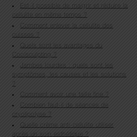
Est-il possible de maigrir et réduire la
cellulite en même temps ?
Comment enlever la cellulite des
cuisses ?
Quels sont les avantages du
Coolsculpting ?
Jambes lourdes : quels sont les
symptômes, les causes et les solutions
?
Comment avoir une taille fine ?
Combien faut-il de séances de
cryolipolyse ?
Quelle crème anti-cellulite utiliser
après un soin esthétique ?