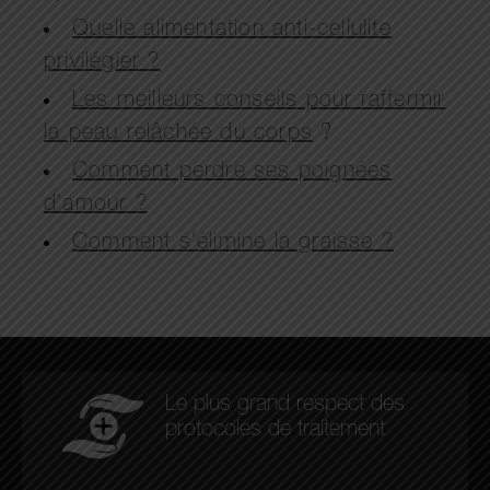
Quelle alimentation anti-cellulite
privilégier ?
Les meilleurs conseils pour raffermir
la peau relâchée du corps
?
Comment perdre ses poignées
d’amour ?
Comment s’élimine la graisse ?
Le plus grand respect des
protocoles de traitement