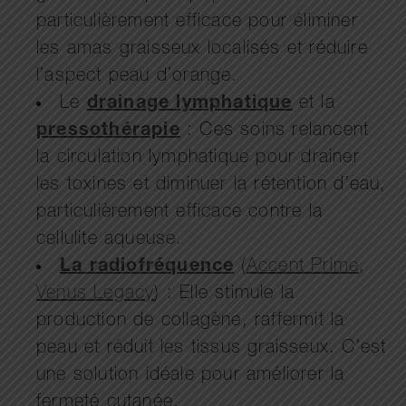
particulièrement efficace pour éliminer
les amas graisseux localisés et réduire
l’aspect peau d’orange.
Le
drainage lymphatique
et la
pressothérapie
: Ces soins relancent
la circulation lymphatique pour drainer
les toxines et diminuer la rétention d’eau,
particulièrement efficace contre la
cellulite aqueuse.
La radiofréquence
(
Accent Prime
,
Venus Legacy
) : Elle stimule la
production de collagène, raffermit la
peau et réduit les tissus graisseux. C’est
une solution idéale pour améliorer la
fermeté cutanée.