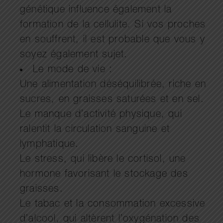
génétique influence également la
formation de la cellulite. Si vos proches
en souffrent, il est probable que vous y
soyez également sujet.
Le mode de vie :
Une alimentation déséquilibrée, riche en
sucres, en graisses saturées et en sel.
Le manque d’activité physique, qui
ralentit la circulation sanguine et
lymphatique.
Le stress, qui libère le cortisol, une
hormone favorisant le stockage des
graisses.
Le tabac et la consommation excessive
d’alcool, qui altèrent l’oxygénation des