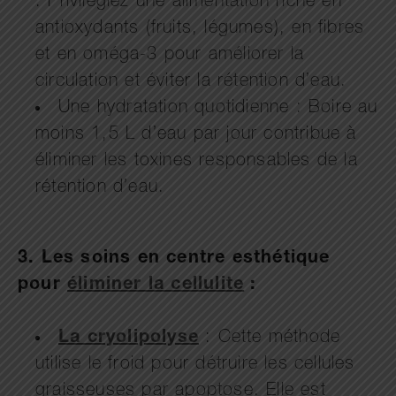
: Privilégiez une alimentation riche en
antioxydants (fruits, légumes), en fibres
et en oméga-3 pour améliorer la
circulation et éviter la rétention d’eau.
Une hydratation quotidienne : Boire au
moins 1,5 L d’eau par jour contribue à
éliminer les toxines responsables de la
rétention d’eau.
3. Les soins en centre esthétique
pour
éliminer la cellulite
:
La cryolipolyse
: Cette méthode
utilise le froid pour détruire les cellules
graisseuses par apoptose. Elle est