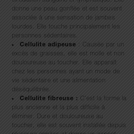
circulation sanguine et lymphatique. Elle
donne une peau gonflée et est souvent
associée à une sensation de jambes
lourdes. Elle touche principalement les
personnes sédentaires.
Cellulite adipeuse
: Causée par un
excès de graisses, elle est molle et non
douloureuse au toucher. Elle apparaît
chez les personnes ayant un mode de
vie sédentaire et une alimentation
déséquilibrée.
Cellulite fibreuse :
C’est la forme la
plus ancienne et la plus difficile à
éliminer. Dure et douloureuse au
toucher, elle est souvent installée depuis