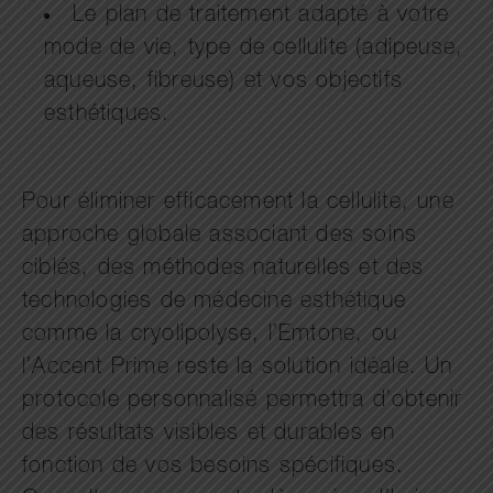
Le plan de traitement adapté à votre
mode de vie, type de cellulite (adipeuse,
aqueuse, fibreuse) et vos objectifs
esthétiques.
Pour éliminer efficacement la cellulite, une
approche globale associant des soins
ciblés, des méthodes naturelles et des
technologies de médecine esthétique
comme la cryolipolyse, l’Emtone, ou
l’Accent Prime reste la solution idéale. Un
protocole personnalisé permettra d’obtenir
des résultats visibles et durables en
fonction de vos besoins spécifiques.