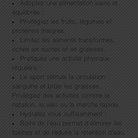
Adoptez une alimentation saine et
équilibrée :
Privilégiez les fruits, légumes et
protéines maigres.
Limitez les aliments transformés,
riches en sucres et en graisses.
Pratiquez une activité physique
régulière :
Le sport stimule la circulation
sanguine et brûle les graisses.
Privilégiez des activités comme la
natation, le vélo ou la marche rapide.
Hydratez vous suffisamment :
Boire de l’eau permet d’éliminer les
toxines et de réduire la rétention d’eau.