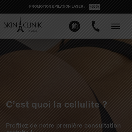
PROMOTION EPILATION LASER :
-50%
C’est quoi la cellulite ?
Profitez de notre
première consultation