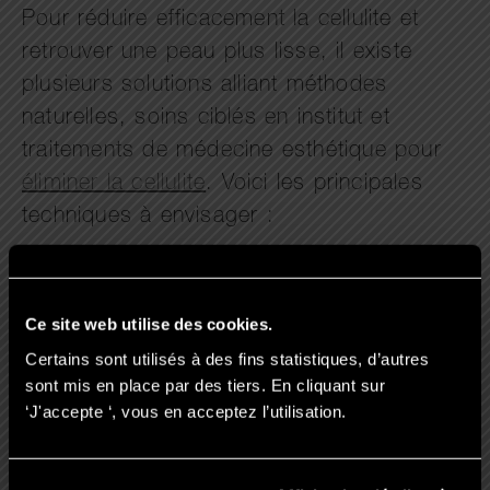
Pour réduire efficacement la cellulite et
retrouver une peau plus lisse, il existe
plusieurs solutions alliant méthodes
naturelles, soins ciblés en institut et
traitements de médecine esthétique pour
éliminer la cellulite
. Voici les principales
techniques à envisager :
1. Les soins à domicile :
Ce site web utilise des cookies.
Certains sont utilisés à des fins statistiques, d’autres
L’utilisation de crèmes anti-cellulite :
sont mis en place par des tiers. En cliquant sur
Les formules contenant de la caféine,
‘J'accepte ‘, vous en acceptez l’utilisation.
des extraits naturels ou des actifs
drainants peuvent stimuler la circulation