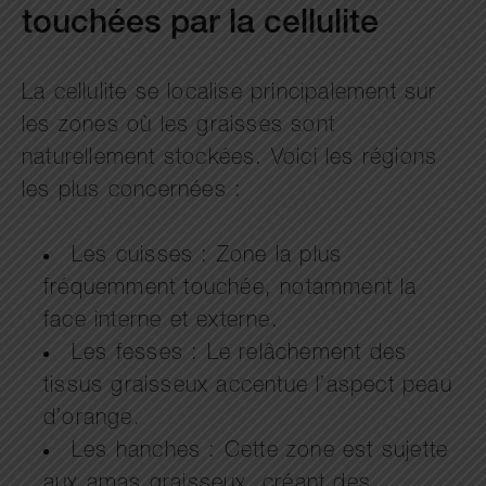
touchées par la cellulite
La cellulite se localise principalement sur
les zones où les graisses sont
naturellement stockées. Voici les régions
les plus concernées :
Les cuisses : Zone la plus
fréquemment touchée, notamment la
face interne et externe.
Les fesses : Le relâchement des
tissus graisseux accentue l’aspect peau
d’orange.
Les hanches : Cette zone est sujette
aux amas graisseux, créant des