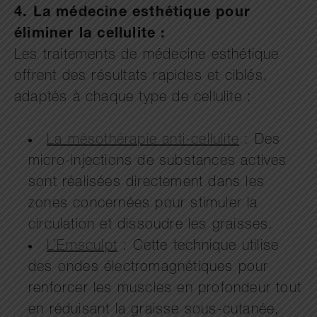
4. La médecine esthétique pour
éliminer la cellulite :
Les traitements de médecine esthétique
offrent des résultats rapides et ciblés,
adaptés à chaque type de cellulite :
La mésothérapie anti-cellulite
: Des
micro-injections de substances actives
sont réalisées directement dans les
zones concernées pour stimuler la
circulation et dissoudre les graisses.
L’Emsculpt
: Cette technique utilise
des ondes électromagnétiques pour
renforcer les muscles en profondeur tout
en réduisant la graisse sous-cutanée,