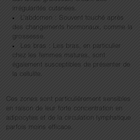
irrégularités cutanées.
L’abdomen : Souvent touché après
des changements hormonaux, comme la
grossesse.
Les bras : Les bras, en particulier
chez les femmes matures, sont
également susceptibles de présenter de
la cellulite.
Ces zones sont particulièrement sensibles
en raison de leur forte concentration en
adipocytes et de la circulation lymphatique
parfois moins efficace.