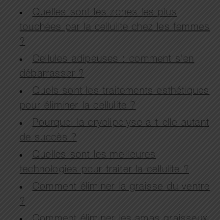
Quelles sont les zones les plus
touchées par la cellulite chez les femmes
?
Cellules adipeuses : comment s’en
débarrasser ?
Quels sont les traitements esthétiques
pour éliminer la cellulite ?
Pourquoi la cryolipolyse a-t-elle autant
de succès ?
Quelles sont les meilleures
technologies pour traiter la cellulite ?
Comment éliminer la graisse du ventre
?
Comment éliminer les amas graisseux