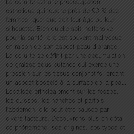
La cellulite est une préoccupation
esthétique qui touche près de 90 % des
femmes, quel que soit leur âge ou leur
silhouette. Bien qu’elle soit inoffensive
pour la santé, elle est souvent mal vécue
en raison de son aspect peau d’orange.
La cellulite se définit par une accumulation
de graisse sous-cutanée qui exerce une
pression sur les tissus conjonctifs, créant
un aspect bosselé à la surface de la peau.
Localisée principalement sur les fesses,
les cuisses, les hanches et parfois
l’abdomen, elle peut être causée par
divers facteurs. Découvrons plus en détail
ce phénomène, ses origines, ses types et