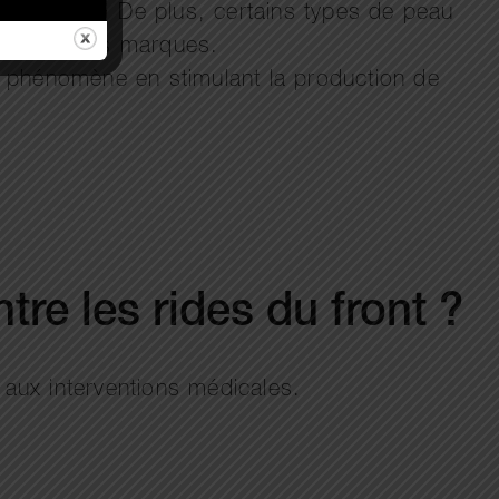
ières rides. De plus, certains types de peau
galement les marques.
ce phénomène en stimulant la production de
tre les rides du front ?
s aux interventions médicales.