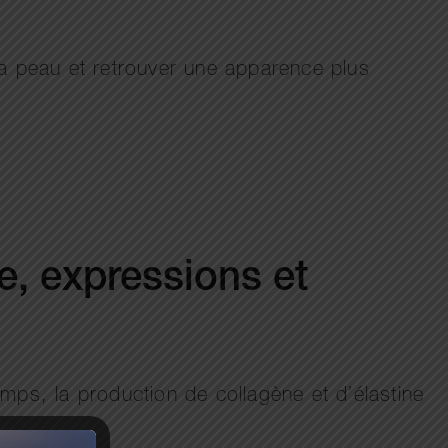
 la peau et retrouver une apparence plus
e, expressions et
temps, la production de collagène et d’élastine