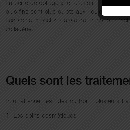
La perte de collagène et d’élastine peut être 
plus fins sont plus sujets aux ridules et ri
Les soins intensifs à base de rétinol ou d’ac
collagène.
Quels sont les traitemen
Pour atténuer les rides du front, plusieurs tra
1. Les soins cosmétiques