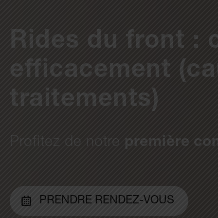
Rides du front :
efficacement (ca
traitements)
Profitez de notre
première con
PRENDRE RENDEZ-VOUS