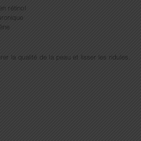
en rétinol
uronique
gène
r la qualité de la peau et lisser les ridules.