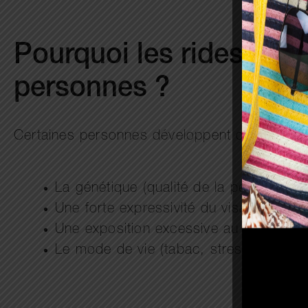
Pourquoi les rides du f
personnes ?
Certaines personnes développent des rides fro
La génétique (qualité de la peau et pro
Une forte expressivité du visage
Une exposition excessive au soleil
Le mode de vie (tabac, stress, alimenta