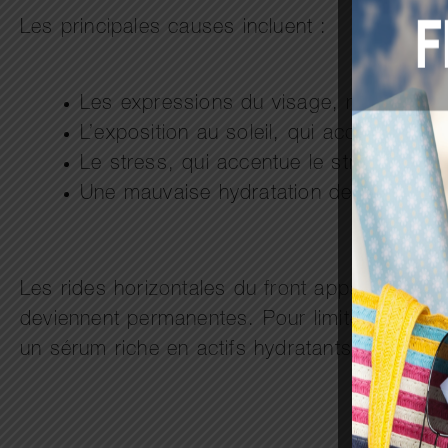
Les principales causes incluent :
Les expressions du visage, notamment 
L’exposition au soleil, qui accélère le v
Le stress, qui accentue le stress oxyda
Une mauvaise hydratation de la peau
Les rides horizontales du front apparaissent
deviennent permanentes. Pour limiter leur app
un sérum riche en actifs hydratants.