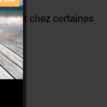
lus tôt chez certaines
 :