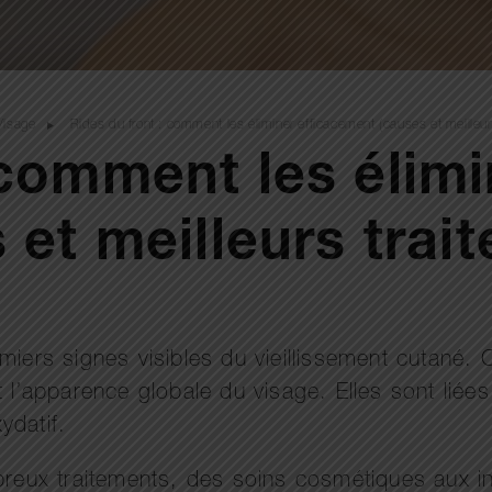
Visage
Rides du front : comment les éliminer efficacement (causes et meilleur
 comment les élim
 et meilleurs trai
iers signes visibles du vieillissement cutané. C
t l’apparence globale du visage. Elles sont liée
ydatif.
mbreux traitements, des soins cosmétiques aux i