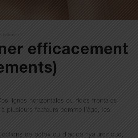
s traitements)
iner efficacement
tements)
es lignes horizontales ou rides frontales
s à plusieurs facteurs comme l’âge, les
njections de botox ou d’acide hyaluronique,