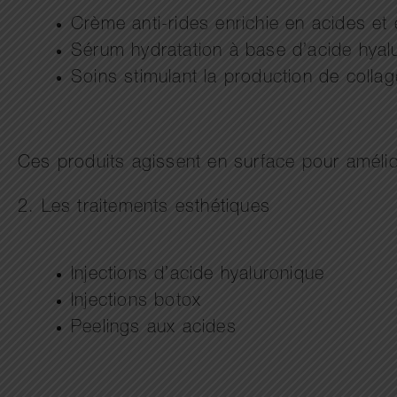
Crème anti-rides enrichie en acides et 
Sérum hydratation à base d’acide hyal
Soins stimulant la production de colla
Ces produits agissent en surface pour améliore
2. Les traitements esthétiques
Injections d’acide hyaluronique
Injections botox
Peelings aux acides