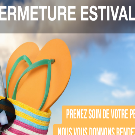
le mouvement des sourcils, qui créent des ride
ieillissement cutané
tif
 souvent à cause des contractions répétées des
arition, il est essentiel d’adopter une routine