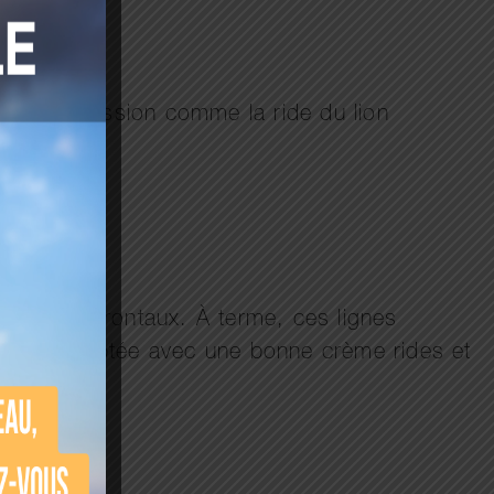
s d’expression comme la ride du lion
 muscles frontaux. À terme, ces lignes
 de soin adaptée avec une bonne crème rides et