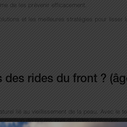
ême de les prévenir efficacement.
lutions et les meilleures stratégies pour lisser
 des rides du front ? (âg
turel lié au vieillissement de la peau. Avec le 
apparition de ridules puis de rides profondes.