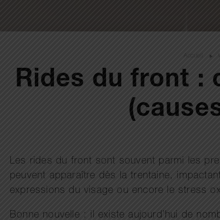
Accueil
Rides du front :
(causes
Les rides du front sont souvent parmi les prem
peuvent apparaître dès la trentaine, impactan
expressions du visage ou encore le stress ox
Bonne nouvelle : il existe aujourd’hui de no