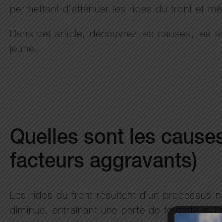
permettant d’atténuer les rides du front et m
Dans cet article, découvrez les causes, les so
jeune.
Quelles sont les causes
facteurs aggravants)
Les rides du front résultent d’un processus na
diminue, entraînant une perte de fermeté et l’