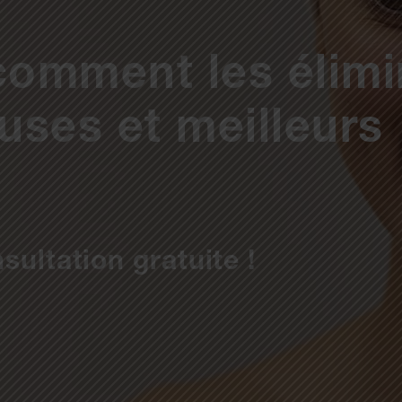
 comment les élimi
uses et meilleurs
sultation gratuite !