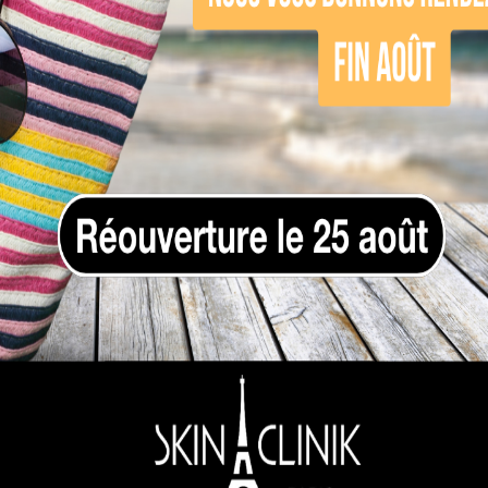
ront apparaissent-elles p
ntales plus tôt en raison de plusieurs facteurs
duction de collagène)
tion)