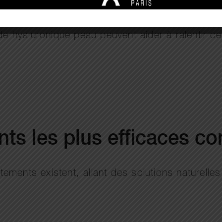
accélérée, ce qui favorise l’apparition des prem
des. Le manque d’hydratation cutanée accentue é
ide hyaluronique peau peuvent aider à ralentir 
ts les plus efficaces con
itements existent, allant des solutions naturelle