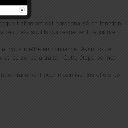
Chaque traitement est personnalisé en fonction
résultats subtils qui respectent l’équilibre
 et vous mettre en confiance. Avant toute
x et les zones à traiter. Cette étape permet
 post-traitement pour maximiser les effets de