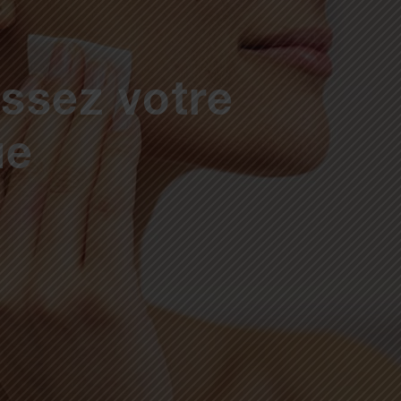
issez votre
ue