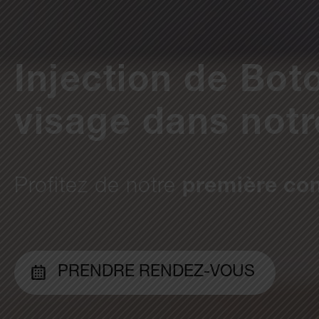
Injection de Boto
visage dans notr
Profitez de notre
première con
PRENDRE RENDEZ-VOUS