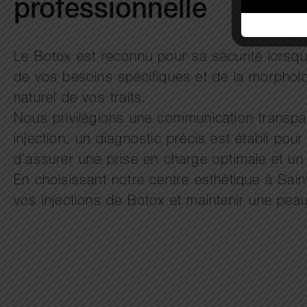
professionnelle
Le Botox est reconnu pour sa sécurité lorsqu’
de vos besoins spécifiques et de la morpholog
naturel de vos traits.
Nous privilégions une communication transpar
injection, un diagnostic précis est établi po
d’assurer une prise en charge optimale et un
En choisissant notre centre esthétique à Sai
vos injections de Botox et maintenir une peau