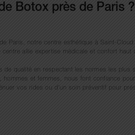
 de Botox près de Paris 
de Paris, notre centre esthétique à Saint-Cloud 
 centre allie expertise médicale et confort ha
de qualité en respectant les normes les plus st
s, hommes et femmes, nous font confiance pour
ténuer vos rides ou d’un soin préventif pour pré