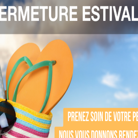
esthétique à Saint-Cloud
ux avantages qui en font un traitement privilé
uns des principaux bénéfices :
ement quelques jours, votre peau paraît plus li
à la chirurgie esthétique, le Botox ne nécessite
n effet correctif, le Botox permet également de 