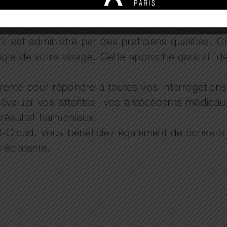
il est administré par des praticiens qualifiés. 
ie de votre visage. Cette approche garantit des 
ente pour répondre à toutes vos interrogations
ur évaluer vos attentes, vos antécédents médicau
 résultat harmonieux.
nt-Cloud, vous bénéficiez également de conseils
 éclatante.