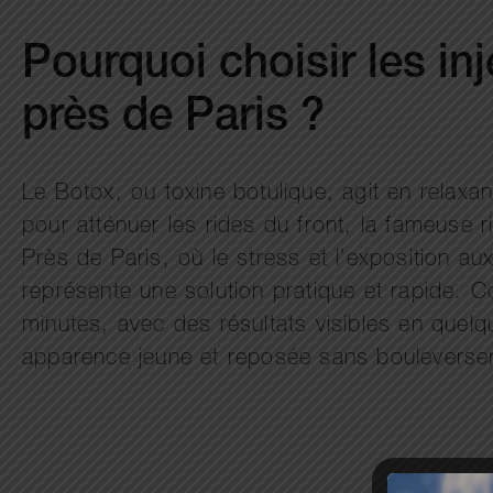
Pourquoi choisir les in
près de Paris ?
Le Botox, ou toxine botulique, agit en relaxa
pour atténuer les rides du front, la fameuse r
Près de Paris, où le stress et l’exposition a
représente une solution pratique et rapide. 
minutes, avec des résultats visibles en quel
apparence jeune et reposée sans bouleverser