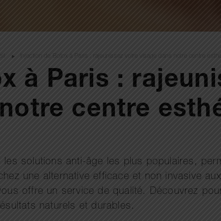
eil
Injection de Botox à Paris : rajeunissez votre visage dans notre centre esth
x à Paris : rajeun
notre centre esth
les solutions anti-âge les plus populaires, perm
chez une alternative efficace et non invasive aux
vous offre un service de qualité. Découvrez pou
ésultats naturels et durables.