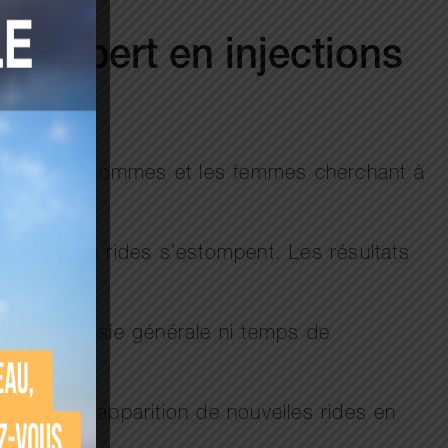
, expert en injections
gié par les hommes et les femmes cherchant à
sse, et vos rides s’estompent. Les résultats
 ni anesthésie générale ni temps de
prévenir l’apparition de nouvelles rides en