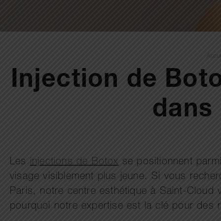
Accu
Injection de Boto
dans 
Les
injections de Botox
se positionnent parmi 
visage visiblement plus jeune. Si vous recher
Paris, notre centre esthétique à Saint-Cloud 
pourquoi notre expertise est la clé pour des r