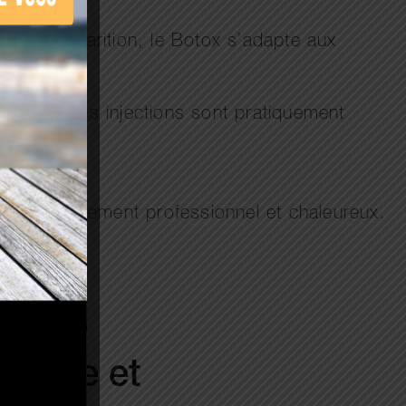
ir leur apparition, le Botox s’adapte aux
curisé, les injections sont pratiquement
n environnement professionnel et chaleureux.
urisée et