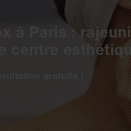
x à Paris : rajeun
e centre esthétiq
sultation gratuite !