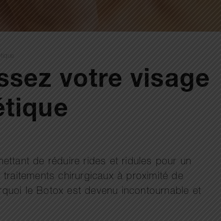
étique
issez votre visage
étique
ettant de réduire rides et ridules pour un
 traitements chirurgicaux à proximité de
rquoi le Botox est devenu incontournable et