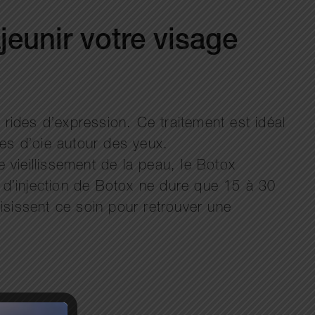
jeunir votre visage
 rides d’expression. Ce traitement est idéal
tes d’oie autour des yeux.
 vieillissement de la peau, le Botox
e d’injection de Botox ne dure que 15 à 30
isissent ce soin pour retrouver une