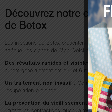
Découvrez notre centre 
de Botox
Les injections de Botox présentent de nombre
atténuer les signes de l’âge. Voici quelques-
Des résultats rapides et visibles
: En seul
durent généralement entre 4 et 6 mois.
Un traitement non invasif
: Contrairement 
récupération prolongé.
La prévention du vieillissement
: Outre so
limitant les contractions musculaires.