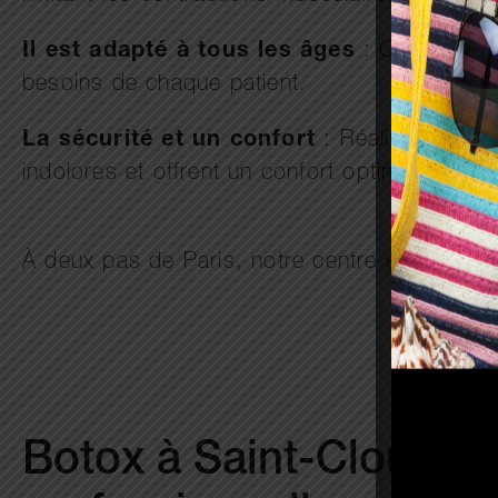
Il est adapté à tous les âges
: Que ce soit
besoins de chaque patient.
La sécurité et un confort
: Réalisées par 
indolores et offrent un confort optimal.
À deux pas de Paris, notre centre esthétique
Botox à Saint-Cloud : u