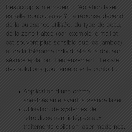
Beaucoup s’interrogent : l’épilation laser
est-elle douloureuse ? La réponse dépend
de la puissance utilisée, du type de peau,
de la zone traitée (par exemple le maillot
est souvent plus sensible que les jambes),
et de la tolérance individuelle à la douleur
séance épilation. Heureusement, il existe
des solutions pour améliorer le confort :
Application d’une crème
anesthésiante avant la séance laser.
Utilisation de systèmes de
refroidissement intégrés aux
traitements épilation laser modernes.