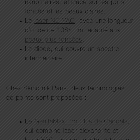
nanomètres, efficace sur les poils
foncés et les peaux claires.
Le
laser ND-YAG
, avec une longueur
d’onde de 1064 nm, adapté aux
peaux plus foncées
.
Le diode, qui couvre un spectre
intermédiaire.
Chez Skinclinik Paris, deux technologies
de pointe sont proposées :
Le
GentleMax Pro Plus de Candela
,
qui combine laser alexandrite et