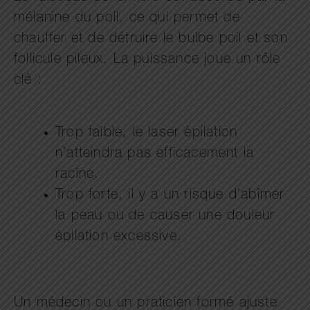
mélanine du poil, ce qui permet de
chauffer et de détruire le bulbe poil et son
follicule pileux. La puissance joue un rôle
clé :
Trop faible, le laser épilation
n’atteindra pas efficacement la
racine.
Trop forte, il y a un risque d’abîmer
la peau ou de causer une douleur
épilation excessive.
Un médecin ou un praticien formé ajuste