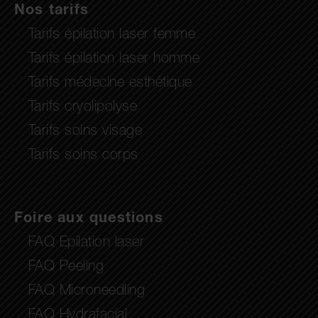
Nos tarifs
Tarifs épilation laser femme
Tarifs épilation laser homme
Tarifs médecine esthétique
Tarifs cryolipolyse
Tarifs soins visage
Tarifs soins corps
Foire aux questions
FAQ Epilation laser
FAQ Peeling
FAQ Microneedling
FAQ Hydrafacial