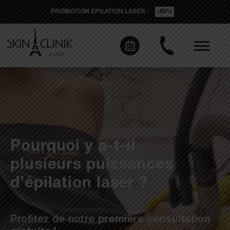
ÉPILATION LASER
-50%
JUSQU’AU 31 AOÛT 2026
Pourquoi y a-t-il
plusieurs puissances
d’épilation laser ?
Profitez de notre
première consultation