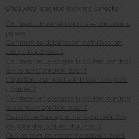
Découvrez tous nos dossiers conseils :
Comment choisir épilation laser ou lumière
pulsée ?
Comment se débarrasser définitivement
des poils pubiens ?
Comment est soulagée la douleur pendant
la séance d’épilation laser ?
L’épilation laser peut-elle laisser des poils
incarnés ?
Comment est soulagée la douleur pendant
la séance d’épilation laser ?
Peut-on se faire épiler de façon définitive
les poils des oreilles et du nez ?
Quelles sont les recommandations avant