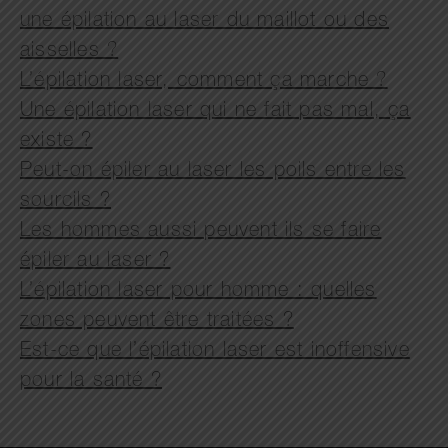
une épilation au laser du maillot ou des
aisselles ?
L’épilation laser, comment ça marche ?
Une épilation laser qui ne fait pas mal, ça
existe ?
Peut-on épiler au laser les poils entre les
sourcils ?
Les hommes aussi peuvent ils se faire
épiler au laser ?
L’épilation laser pour homme : quelles
zones peuvent être traitées ?
Est-ce que l’épilation laser est inoffensive
pour la santé ?