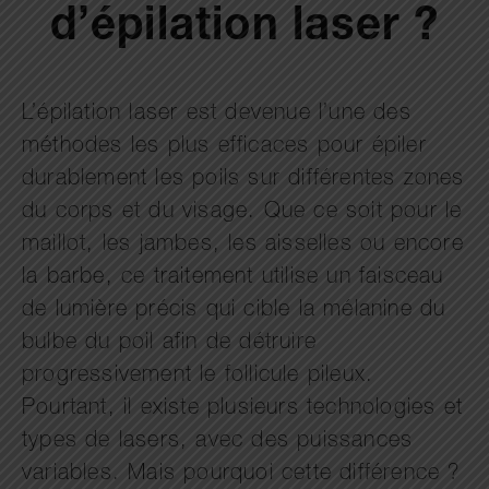
d’épilation laser ?
L’épilation laser est devenue l’une des
méthodes les plus efficaces pour épiler
durablement les poils sur différentes zones
du corps et du visage. Que ce soit pour le
maillot, les jambes, les aisselles ou encore
la barbe, ce traitement utilise un faisceau
de lumière précis qui cible la mélanine du
bulbe du poil afin de détruire
progressivement le follicule pileux.
Pourtant, il existe plusieurs technologies et
types de lasers, avec des puissances
variables. Mais pourquoi cette différence ?