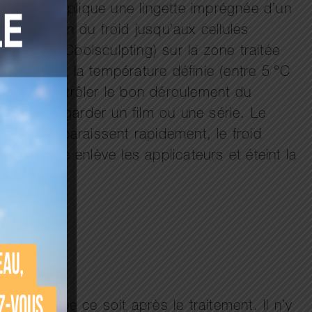
nicienne applique une lingette imprégnée d’un
propagation du froid jusqu’aux cellules
a fois, en Coolsculpting) sur la zone traitée
bilisent à la température définie (entre 5 °C
ièrement contrôler le bon déroulement du
u encore regarder un film ou une série. Le
is ils disparaissent rapidement, le froid
echnicienne enlève les applicateurs et éteint la
 à quoi que ce soit après le traitement. Il n’y