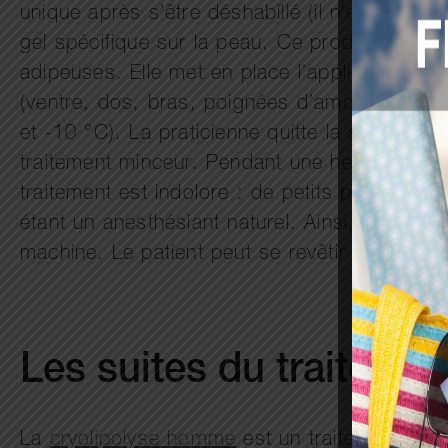
unique après s’être déshabillé (il n’est pas 
gel spécifique sur la peau. Ce produit favori
adipeuses. Elle met en place l’applicateur (ou
(ventre, dos, bras, poignées d’amour…). Ces d
et -10 °C). La praticienne quitte la salle et 
traitement minceur. Pendant une heure, le pati
traitement est indolore : de petits picotemen
étant un anesthésiant naturel. Ainsi, le patien
machine. Le patient peut se revêtir et quitter 
Les suites du traitemen
La
cryolipolyse homme
est un traitement très 