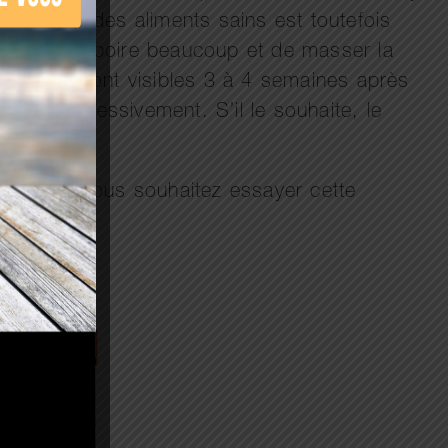
(consommer des aliments sains est toutefois
s aussi de boire beaucoup et de masser la
ésultats sont visibles 3 à 4 semaines après
ite progressivement. S’il le souhaite, le
hommes. Vous souhaitez essayer cette