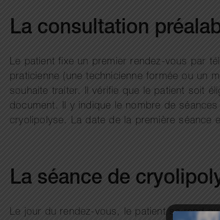
La consultation préalab
Le patient fixe un premier rendez-vous par té
praticienne (une technicienne formée ou un m
souhaite traiter. Il vérifie que le patient soit 
document. Il y indique le nombre de séances r
cryolipolyse. La date de la première séance e
La séance de cryolipo
Le jour du rendez-vous, le patient se rend au 