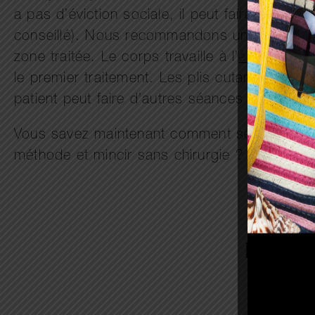
a pas d’éviction sociale, il peut faire du spo
conseillé). Nous recommandons une bonne hyg
zone traitée. Le corps travaille à l’
élimination
le premier traitement. Les plis cutanés dispa
patient peut faire d’autres séances pour élimi
Vous savez maintenant comment se déroule u
méthode et mincir sans chirurgie ? Contactez
Paieme