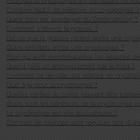
Pourquoi la cryolipolyse a-t-elle autant de su
Combien faut-il de séances de cryolipolyse ?
Quels sont les avantages du Coolsculpting ?
Comment s’élimine la graisse ?
Est-ce que la graisse revient après une cryol
Quels résultats après une cryolipolyse ?
Pour qui sont recommandées les séances de 
Quand faire un amincissement par le froid ?
Comment se déroule une séance de cryolipo
Quel âge pour la cryolipolyse ?
Quelles parties du corps peuvent être traitées
Quels sont les bénéfices de la cryolipolyse q
La cryolipolyse est-elle douloureuse ?
Combien de séances sont requises lors d’une 