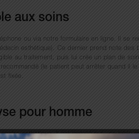
le aux soins
léphone ou via notre formulaire en ligne. Il se 
édecin esthétique). Ce dernier prend note des b
éligible au traitement, puis lui crée un plan de so
ecommandé (le patient peut arrêter quand il le 
st fixée.
lyse pour homme
centre esthétique. Il est installé sur une table