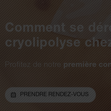
Comment se déro
cryolipolyse ch
Profitez de notre
première con
PRENDRE RENDEZ-VOUS