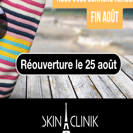
rt, sortir entre amis, manger ce qu’il souhaite 
iène de vie pour optimiser le traitement, mai
 des adipocytes
après la séance. Les premiers r
raissent peu à peu, la masse graisseuse est détru
ner plus de graisse.
ne séance de cryolipolyse du corps chez les 
-nous pour fixer votre premier rendez-vous.
nt en plusieurs fois avec