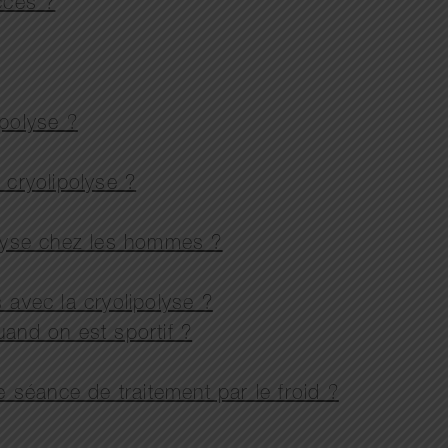
ccès ?
ipolyse ?
cryolipolyse ?
lyse chez les hommes ?
 avec la cryolipolyse ?
uand on est sportif ?
séance de traitement par le froid ?