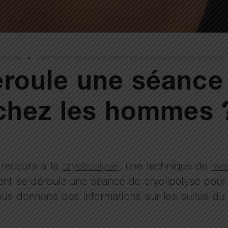
Accueil
Comment se déroule une séance de cryolipolyse chez les hommes ?
oule une séance 
chez les hommes 
 recours à la
cryolipolyse
, une technique de
méd
t se déroule une séance de cryolipolyse pour
ous donnons des informations sur les suites du