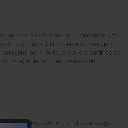
rend au
centre esthétique
pour rencontrer une
esoins du patient et observe la zone qu’il
in personnalisé. Il édite un devis à partir de ce
souhaite) et le tarif des séances de
 médicalisée, recouverte d’un drap à usage