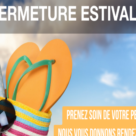
nécessaire de se déshabiller totalement). La tech
se l’adhérence des pièces à main et améliore la 
 les applicateurs si deux zones sont traitées à l
erniers refroidissent progressivement et se sta
laisse le patient se détendre. Elle repasse régul
ent peut se reposer, lire, surfer sur internet o
ts peuvent être ressentis en début de séance, ma
t réalise sa séance en tout confort. À la fin, la t
le centre esthétique.
t
doux, non invasif. Le patient n’est pas contraint