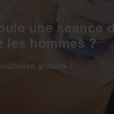
ule une séance 
ez les hommes ?
sultation gratuite !