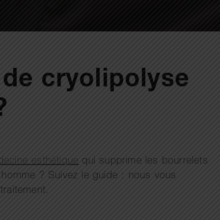
de cryolipolyse
?
ecine esthétique
qui supprime les bourrelets
 homme ? Suivez le guide : nous vous
 traitement.