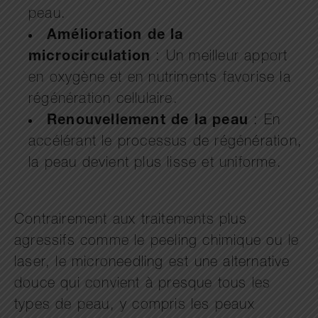
peau.
Amélioration de la
microcirculation
: Un meilleur apport
en oxygène et en nutriments favorise la
régénération cellulaire.
Renouvellement de la peau
: En
accélérant le processus de régénération,
la peau devient plus lisse et uniforme.
Contrairement aux traitements plus
agressifs comme le peeling chimique ou le
laser, le microneedling est une alternative
douce qui convient à presque tous les
types de peau, y compris les peaux