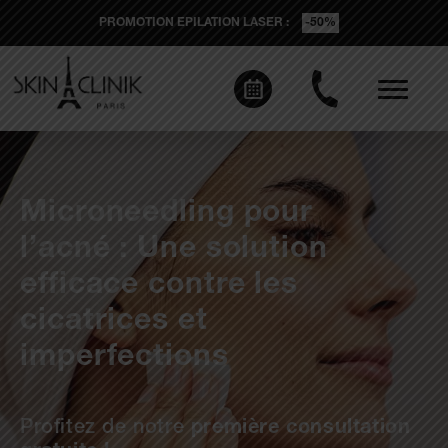
PROMOTION EPILATION LASER :
-50%
Microneedling pour
l’acné : Une solution
efficace contre les
cicatrices et
imperfections
Profitez de notre
première consultation