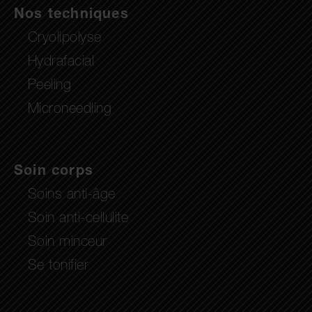
Nos techniques
Cryolipolyse
Hydrafacial
Peeling
Microneedling
Soin corps
Soins anti-âge
Soin anti-cellulite
Soin minceur
Se tonifier