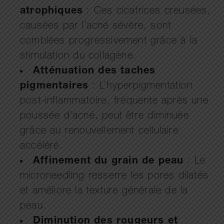
atrophiques
: Ces cicatrices creusées,
causées par l’acné sévère, sont
comblées progressivement grâce à la
stimulation du collagène.
Atténuation des taches
pigmentaires
: L’hyperpigmentation
post-inflammatoire, fréquente après une
poussée d’acné, peut être diminuée
grâce au renouvellement cellulaire
accéléré.
Affinement du grain de peau
: Le
microneedling resserre les pores dilatés
et améliore la texture générale de la
peau.
Diminution des rougeurs et