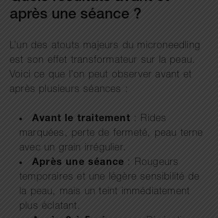
après une séance ?
L’un des atouts majeurs du microneedling
est son effet transformateur sur la peau.
Voici ce que l’on peut observer avant et
après plusieurs séances :
Avant le traitement
: Rides
marquées, perte de fermeté, peau terne
avec un grain irrégulier.
Après une séance
: Rougeurs
temporaires et une légère sensibilité de
la peau, mais un teint immédiatement
plus éclatant.