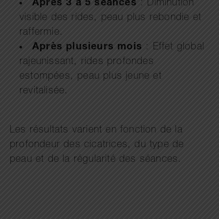
Après 3 à 5 séances
: Diminution
visible des rides, peau plus rebondie et
raffermie.
Après plusieurs mois
: Effet global
rajeunissant, rides profondes
estompées, peau plus jeune et
revitalisée.
Les résultats varient en fonction de la
profondeur des cicatrices, du type de
peau et de la régularité des séances.