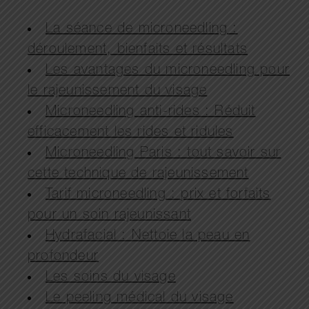
La séance de microneedling :
déroulement, bienfaits et résultats
Les avantages du microneedling pour
le rajeunissement du visage
Microneedling anti-rides : Réduit
efficacement les rides et ridules
Microneedling Paris : tout savoir sur
cette technique de rajeunissement
Tarif microneedling : prix et forfaits
pour un soin rajeunissant
Hydrafacial : Nettoie la peau en
profondeur
Les soins du visage
Le peeling médical du visage