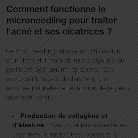
Comment fonctionne le
microneedling pour traiter
l’acné et ses cicatrices ?
Le microneedling repose sur l’utilisation
d’un dispositif muni de micro-aiguilles qui
perforent légèrement l’épiderme. Ces
micro-perforations déclenchent une
réponse naturelle de réparation de la peau,
favorisant ainsi :
Production de collagène et
d’élastine
: Ces protéines essentielles
redonnent fermeté et souplesse à la