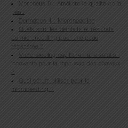
Morpheus 8 : Améliore la qualité de la
peau
Dermapen 4 : Microneedling
Quels sont les bienfaits et résultats
du microneedling pour une peau
régénérée ?
Microneedling capillaire : une solution
innovante pour la repousse des cheveux
?
Quel sérum utiliser pour le
microneedling ?