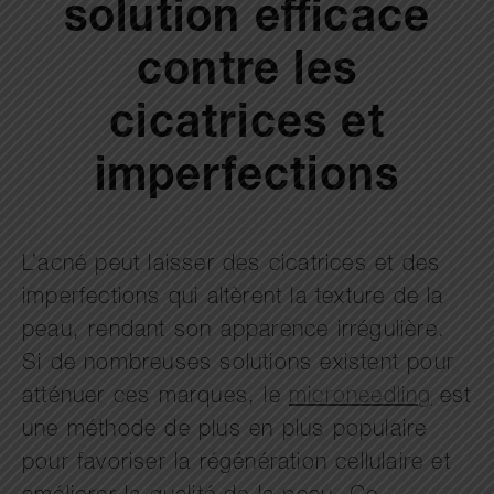
solution efficace
contre les
cicatrices et
imperfections
L’acné peut laisser des cicatrices et des
imperfections qui altèrent la texture de la
peau, rendant son apparence irrégulière.
Si de nombreuses solutions existent pour
atténuer ces marques, le
microneedling
est
une méthode de plus en plus populaire
pour favoriser la régénération cellulaire et