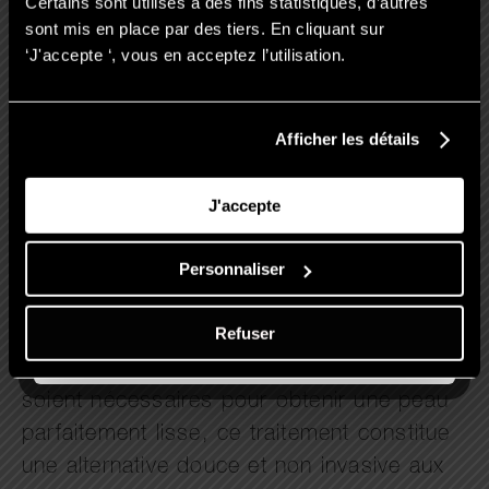
Certains sont utilisés à des fins statistiques, d’autres
sont mis en place par des tiers. En cliquant sur
‘J'accepte ‘, vous en acceptez l’utilisation.
Afficher les détails
Le microneedling est une solution efficace
pour atténuer les cicatrices d’acné et
J'accepte
améliorer la texture de la peau. Grâce à sa
Personnaliser
capacité à stimuler la production de
collagène et à accélérer le renouvellement
Refuser
cellulaire, il offre des résultats visibles et
durables. Bien que plusieurs séances
soient nécessaires pour obtenir une peau
parfaitement lisse, ce traitement constitue
une alternative douce et non invasive aux