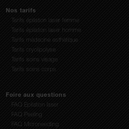
Nos tarifs
Tarifs épilation laser femme
Tarifs épilation laser homme
Tarifs médecine esthétique
Tarifs cryolipolyse
Tarifs soins visage
Tarifs soins corps
Foire aux questions
FAQ Epilation laser
FAQ Peeling
FAQ Microneedling