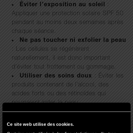
Éviter l’exposition au soleil
:
Appliquer une protection solaire SPF 50
pendant au moins deux semaines après
chaque séance.
Ne pas toucher ni exfolier la peau
: Les cellules se régénèrent
naturellement, il est donc important
d’éviter tout frottement ou gommage.
Utiliser des soins doux
: Éviter les
produits contenant de l’alcool, des
acides forts ou des rétinoïdes qui
pourraient irriter la peau.
Être patient
: Les résultats se
construisent progressivement au fil des
Ce site web utilise des cookies.
séances.