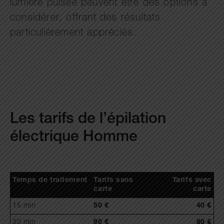
lumière pulsée peuvent être des options à
considérer, offrant des résultats
particulièrement appréciés.
Les tarifs de l’épilation
électrique Homme
Temps de traitement
Tarifs sans
Tarifs avec
carte
carte
15 min
50 €
40
€
30 min
90 €
80
€