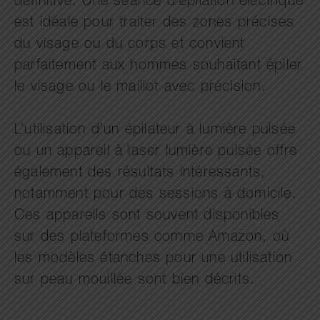
définitive. Une séance d’épilation électrique
est idéale pour traiter des zones précises
du visage ou du corps et convient
parfaitement aux hommes souhaitant épiler
le visage ou le maillot avec précision.
L’utilisation d’un épilateur à lumière pulsée
ou un appareil à laser lumière pulsée offre
également des résultats intéressants,
notamment pour des sessions à domicile.
Ces appareils sont souvent disponibles
sur des plateformes comme Amazon, où
les modèles étanches pour une utilisation
sur peau mouillée sont bien décrits.