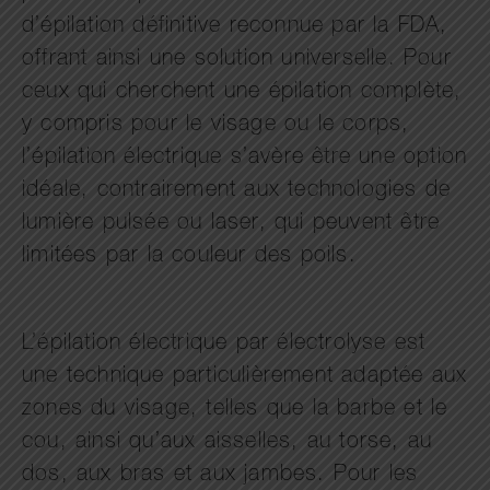
d’épilation définitive reconnue par la FDA,
offrant ainsi une solution universelle. Pour
ceux qui cherchent une épilation complète,
y compris pour le visage ou le corps,
l’épilation électrique s’avère être une option
idéale, contrairement aux technologies de
lumière pulsée ou laser, qui peuvent être
limitées par la couleur des poils.
L’épilation électrique par électrolyse est
une technique particulièrement adaptée aux
zones du visage, telles que la barbe et le
cou, ainsi qu’aux aisselles, au torse, au
dos, aux bras et aux jambes. Pour les