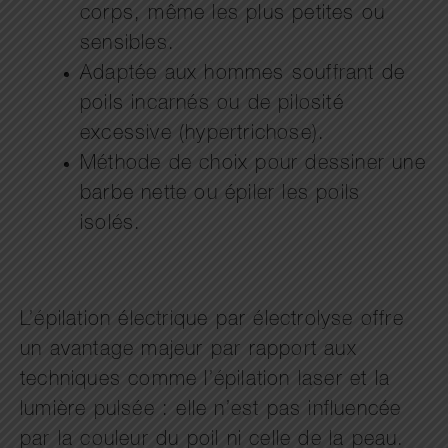
corps, même les plus petites ou
sensibles.
Adaptée aux hommes souffrant de
poils incarnés ou de pilosité
excessive (hypertrichose).
Méthode de choix pour dessiner une
barbe nette ou épiler les poils
isolés.
L’épilation électrique par électrolyse offre
un avantage majeur par rapport aux
techniques comme l’épilation laser et la
lumière pulsée : elle n’est pas influencée
par la couleur du poil ni celle de la peau.