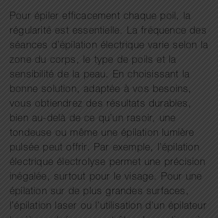
Pour épiler efficacement chaque poil, la
régularité est essentielle. La fréquence des
séances d’épilation électrique varie selon la
zone du corps, le type de poils et la
sensibilité de la peau. En choisissant la
bonne solution, adaptée à vos besoins,
vous obtiendrez des résultats durables,
bien au-delà de ce qu’un rasoir, une
tondeuse ou même une épilation lumière
pulsée peut offrir. Par exemple, l’épilation
électrique électrolyse permet une précision
inégalée, surtout pour le visage. Pour une
épilation sur de plus grandes surfaces,
l’épilation laser ou l’utilisation d’un épilateur