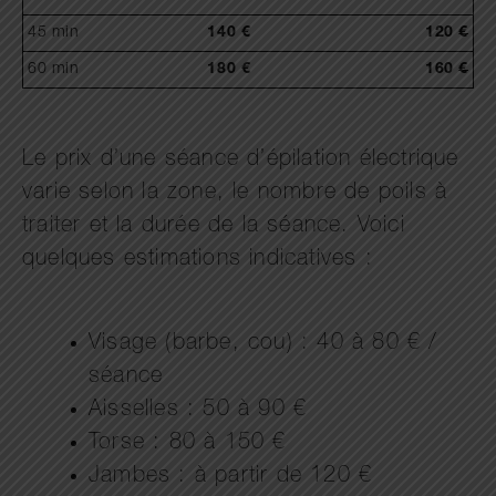
45 min
140 €
120
€
60 min
180 €
160
€
Le prix d’une séance d’épilation électrique
varie selon la zone, le nombre de poils à
traiter et la durée de la séance. Voici
quelques estimations indicatives :
Visage (barbe, cou) : 40 à 80 € /
séance
Aisselles : 50 à 90 €
Torse : 80 à 150 €
Jambes : à partir de 120 €