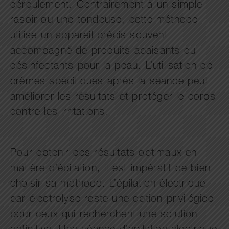
déroulement. Contrairement à un simple
rasoir ou une tondeuse, cette méthode
utilise un appareil précis souvent
accompagné de produits apaisants ou
désinfectants pour la peau. L’utilisation de
crèmes spécifiques après la séance peut
améliorer les résultats et protéger le corps
contre les irritations.
Pour obtenir des résultats optimaux en
matière d’épilation, il est impératif de bien
choisir sa méthode. L’épilation électrique
par électrolyse reste une option privilégiée
pour ceux qui recherchent une solution