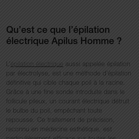
Qu’est ce que l’épilation
électrique Apilus Homme ?
L’
épilation électrique
aussi appelée épilation
par électrolyse, est une méthode d’épilation
définitive qui cible chaque poil à la racine.
Grâce à une fine sonde introduite dans le
follicule pileux, un courant électrique détruit
le bulbe du poil, empêchant toute
repousse. Ce traitement de précision,
reconnu en médecine esthétique, est