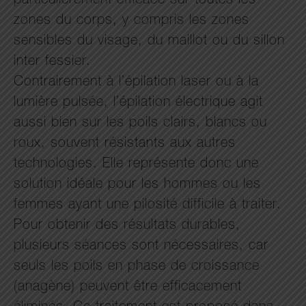
particulièrement efficace sur toutes les
zones du corps, y compris les zones
sensibles du visage, du maillot ou du sillon
inter fessier.
Contrairement à l’épilation laser ou à la
lumière pulsée, l’épilation électrique agit
aussi bien sur les poils clairs, blancs ou
roux, souvent résistants aux autres
technologies. Elle représente donc une
solution idéale pour les hommes ou les
femmes ayant une pilosité difficile à traiter.
Pour obtenir des résultats durables,
plusieurs séances sont nécessaires, car
seuls les poils en phase de croissance
(anagène) peuvent être efficacement