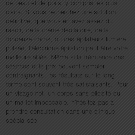
de peau et de poils, y compris les plus
clairs. Si vous recherchez une solution
définitive, que vous en avez assez du
rasoir, de la crème dépilatoire, de la
tondeuse corps, ou des épilateurs lumière
pulsée, l’électrique épilation peut être votre
meilleure alliée. Même si la fréquence des
séances et le prix peuvent sembler
contraignants, les résultats sur le long
terme sont souvent très satisfaisants. Pour
un visage net, un corps sans pilosité ou
un maillot impeccable, n’hésitez pas à
prendre consultation dans une clinique
spécialisée.