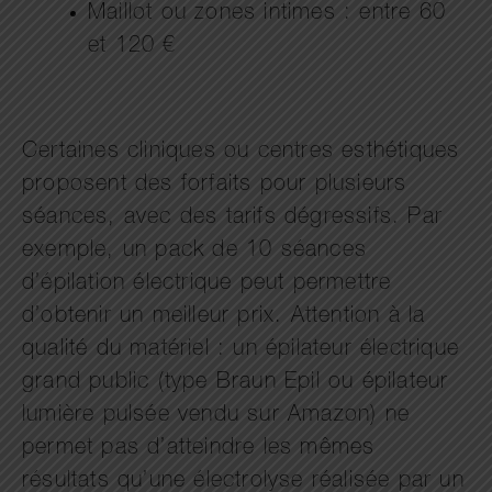
Maillot ou zones intimes : entre 60
et 120 €
Certaines cliniques ou centres esthétiques
proposent des forfaits pour plusieurs
séances, avec des tarifs dégressifs. Par
exemple, un pack de 10 séances
d’épilation électrique peut permettre
d’obtenir un meilleur prix. Attention à la
qualité du matériel : un épilateur électrique
grand public (type Braun Epil ou épilateur
lumière pulsée vendu sur Amazon) ne
permet pas d’atteindre les mêmes
résultats qu’une électrolyse réalisée par un