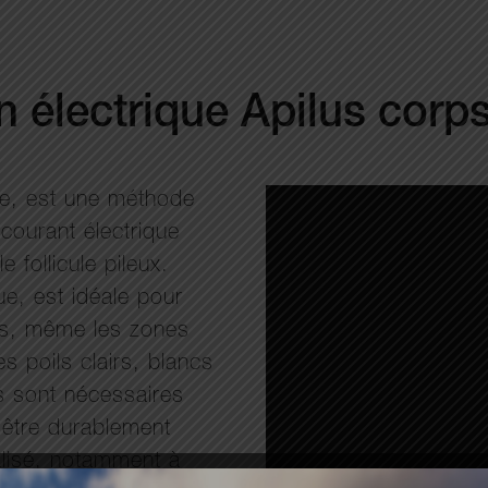
on électrique Apilus corp
yse, est une méthode
n courant électrique
 follicule pileux.
ue, est idéale pour
rps, même les zones
s poils clairs, blancs
es sont nécessaires
 être durablement
ialisé, notamment à