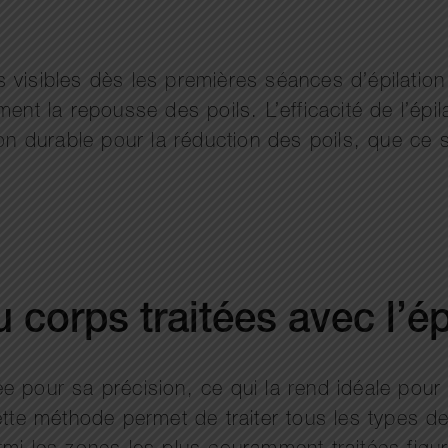
visibles dès les premières séances d’épilation 
ent la repousse des poils. L’efficacité de l’épil
on durable pour la réduction des poils, que ce s
 corps traitées avec l’ép
isée pour sa précision, ce qui la rend idéale pou
ette méthode permet de traiter tous les types de 