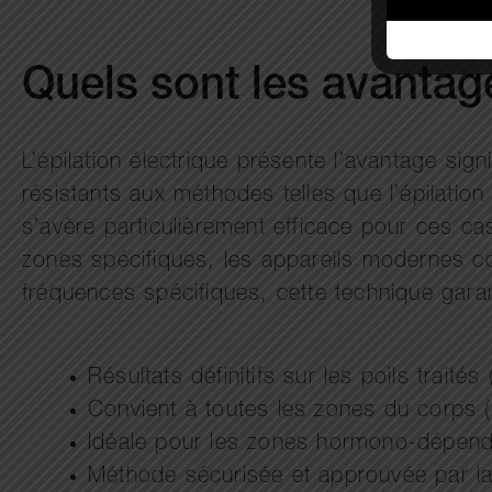
Quels sont les avantage
L’épilation électrique présente l’avantage sign
résistants aux méthodes telles que l’épilation
s’avère particulièrement efficace pour ces c
zones spécifiques, les appareils modernes com
fréquences spécifiques, cette technique garanti
Résultats définitifs sur les poils traité
Convient à toutes les zones du corps (m
Idéale pour les zones hormono-dépenda
Méthode sécurisée et approuvée par la