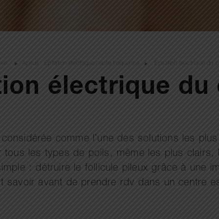
ueil
Apilus : Épilation électrique haute fréquence
Épilation électrique du 
tion électrique du
ui considérée comme l’une des solutions les plus
sur tous les types de poils, même les plus clairs
ple : détruire le follicule pileux grâce à une i
aut savoir avant de prendre rdv dans un centre e