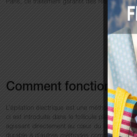
Paris, ce traitement garantit des résultats visi
Comment fonctionne l’é
L’épilation électrique est une méthode efficac
ci est introduite dans le follicule pileux et dé
agissant directement au cœur du follicule. L’é
durable à d’autres méthodes comme le laser. 