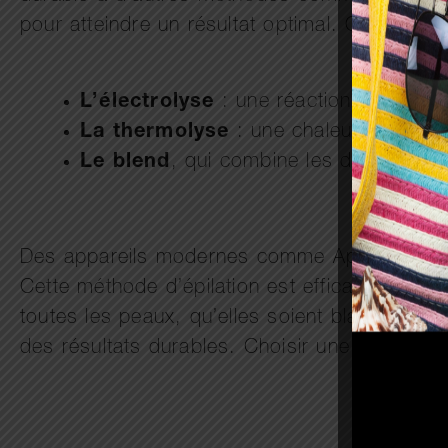
pour atteindre un résultat optimal. On distin
L’électrolyse
: une réaction chimique 
La thermolyse
: une chaleur rapide g
Le
blend
, qui combine les deux pour u
Des appareils modernes comme Apilus permette
Cette méthode d’épilation est efficace pour 
toutes les peaux, qu’elles soient blanches, m
des résultats durables. Choisir une séance d