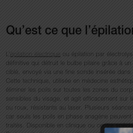
Qu’est ce que l’épilati
L’
épilation électrique
ou épilation par électrol
définitive qui détruit le bulbe pilaire grâce à u
ciblé, envoyé via une fine sonde insérée dans le
Cette technique, utilisée en médecine esthétiq
éliminer les poils sur toutes les zones du co
sensibles du visage, et agit efficacement sur le
ou roux, résistants au laser. Plusieurs séanc
car seuls les poils en phase anagène peuvent
traités. Disponible en clinique ou centre spéc