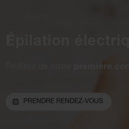
Épilation électr
Profitez de notre
première con
PRENDRE RENDEZ-VOUS