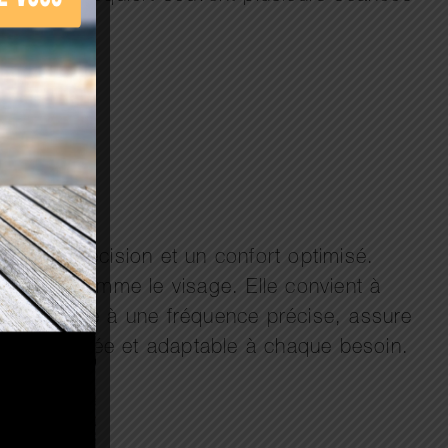
grande précision et un confort optimisé.
ensibles comme le visage. Elle convient à
rolyse, grâce à une fréquence précise, assure
nique avancée et adaptable à chaque besoin.