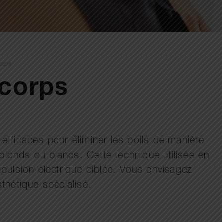
corps
 corps
 efficaces pour éliminer les poils de manière
, blonds ou blancs. Cette technique utilisée en
mpulsion électrique ciblée. Vous envisagez
sthétique spécialisé.