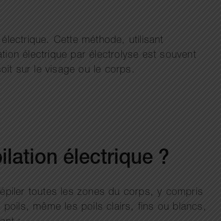
électrique. Cette méthode, utilisant
ation électrique par électrolyse est souvent
oit sur le visage ou le corps.
ilation électrique ?
r épiler toutes les zones du corps, y compris
poils, même les poils clairs, fins ou blancs,