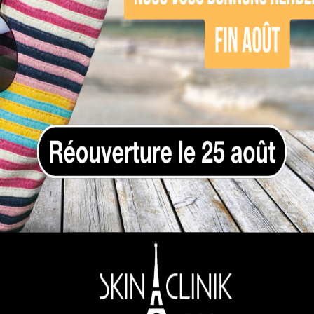
gue trois grandes techniques :
grâce à un courant continu.
énérée par un courant haute fréquence.
n effet renforcé.
nt d’effectuer l’épilation électrique avec une 
toutes les zones du corps, y compris les plus s
ates ou noires. L’épilation électrique par élect
’épilation électrique, c’est opter pour une tech