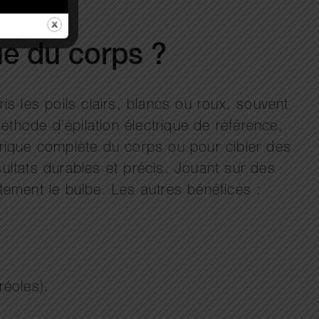
ue du corps ?
pris les poils clairs, blancs ou roux, souvent
méthode d’épilation électrique de référence,
trique complète du corps ou pour cibler des
sultats durables et précis. Jouant sur des
ectement le bulbe. Les autres bénéfices :
réoles).