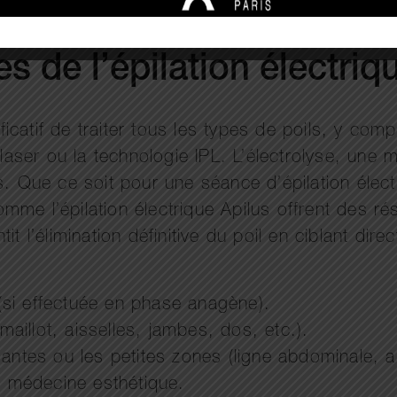
s de l’épilation électriq
ificatif de traiter tous les types de poils, y com
 laser ou la technologie IPL. L’électrolyse, une 
as. Que ce soit pour une séance d’épilation élec
me l’épilation électrique Apilus offrent des ré
t l’élimination définitive du poil en ciblant dir
s (si effectuée en phase anagène).
aillot, aisselles, jambes, dos, etc.).
ntes ou les petites zones (ligne abdominale, a
 médecine esthétique.