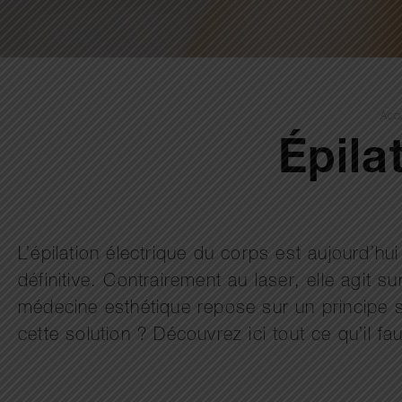
Acc
Épila
L’épilation électrique du corps est aujourd’h
définitive. Contrairement au laser, elle agit 
médecine esthétique repose sur un principe sim
cette solution ? Découvrez ici tout ce qu’il f