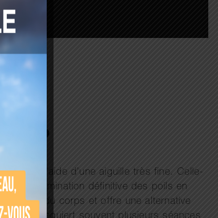
orps ?
ente à l’aide d’une aiguille très fine. Celle-
ntit une élimination définitive des poils en
ses zones du corps et offre une alternative
echnique requiert souvent plusieurs séances