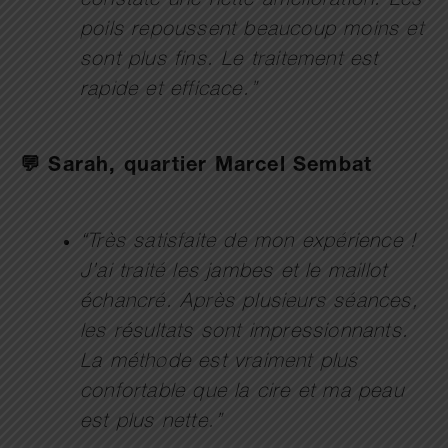
constaté une nette amélioration. Les
poils repoussent beaucoup moins et
sont plus fins. Le traitement est
rapide et efficace.”
💬 Sarah, quartier Marcel Sembat
“Très satisfaite de mon expérience !
J’ai traité les jambes et le maillot
échancré. Après plusieurs séances,
les résultats sont impressionnants.
La méthode est vraiment plus
confortable que la cire et ma peau
est plus nette.”