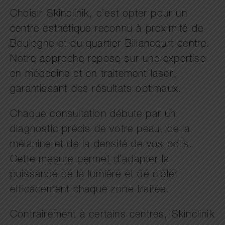
Choisir Skinclinik, c’est opter pour un
centre esthétique reconnu à proximité de
Boulogne et du quartier Billancourt centre.
Notre approche repose sur une expertise
en médecine et en traitement laser,
garantissant des résultats optimaux.
Chaque consultation débute par un
diagnostic précis de votre peau, de la
mélanine et de la densité de vos poils.
Cette mesure permet d’adapter la
puissance de la lumière et de cibler
efficacement chaque zone traitée.
Contrairement à certains centres, Skinclinik