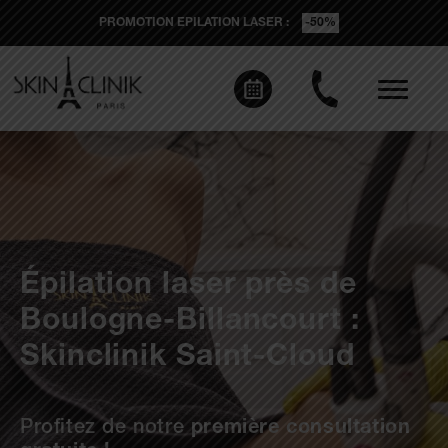
PROMOTION EPILATION LASER :
-50%
Épilation laser près de
Boulogne-Billancourt :
Skinclinik Saint-Cloud
Profitez de notre
première consultation