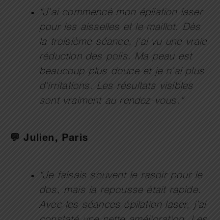
“J’ai commencé mon épilation laser
pour les aisselles et le maillot. Dès
la troisième séance, j’ai vu une vraie
réduction des poils. Ma peau est
beaucoup plus douce et je n’ai plus
d’irritations. Les résultats visibles
sont vraiment au rendez-vous.”
💬 Julien, Paris
“Je faisais souvent le rasoir pour le
dos, mais la repousse était rapide.
Avec les séances épilation laser, j’ai