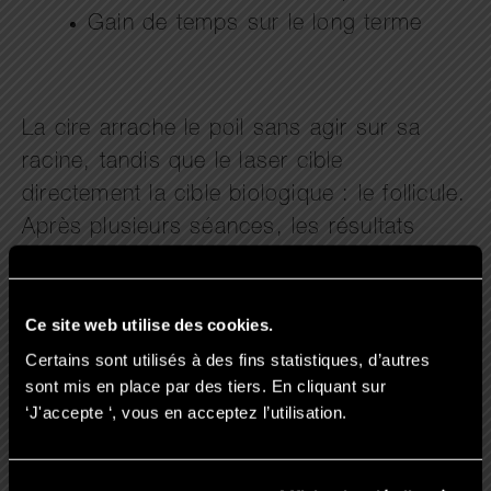
Gain de temps sur le long terme
La cire arrache le poil sans agir sur sa
racine, tandis que le laser cible
directement la cible biologique : le follicule.
Après plusieurs séances, les résultats
optimaux sont visibles : la repousse est
plus fine, voire inexistante sur certaines
Ce site web utilise des cookies.
zones.
Certains sont utilisés à des fins statistiques, d’autres
sont mis en place par des tiers. En cliquant sur
‘J'accepte ‘, vous en acceptez l’utilisation.