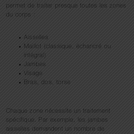
permet de traiter presque toutes les zones
du corps :
Aisselles
Maillot (classique, échancré ou
intégral)
Jambes
Visage
Bras, dos, torse
Chaque zone nécessite un traitement
spécifique. Par exemple, les jambes
aisselles demandent un nombre de