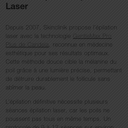
Laser
Depuis 2007, Skinclinik propose l’épilation
laser avec la technologie
GentleMax Pro
Plus de Candela
, reconnue en médecine
esthétique pour ses résultats optimaux.
Cette méthode douce cible la mélanine du
poil grâce à une lumière précise, permettant
de détruire durablement le follicule sans
abîmer la peau.
L’épilation définitive nécessite plusieurs
séances épilation laser, car les poils ne
poussent pas tous en même temps. Un