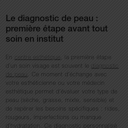
Le diagnostic de peau :
première étape avant tout
soin en institut
En
centre esthétique
, la première étape
d’un soin visage est souvent le
diagnostic
de peau
. Ce moment d’échange avec
votre esthéticienne ou votre médecin
esthétique permet d’évaluer votre type de
peau (sèche, grasse, mixte, sensible) et
de repérer les besoins spécifiques : rides,
rougeurs, imperfections ou manque
d’hydratation. Ce diagnostic personnalisé