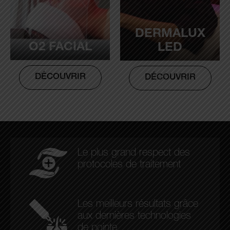
DERMALUX
O2 FACIAL
LED
DÉCOUVRIR
DÉCOUVRIR
Le plus grand respect des
protocoles de traitement
Les meilleurs résultats grâce
aux dernières technologies
de pointe