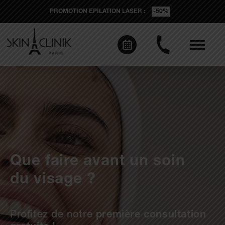
PROMOTION EPILATION LASER :
-50%
Que faire avant un soin
du visage ?
Profitez de notre
première consultation