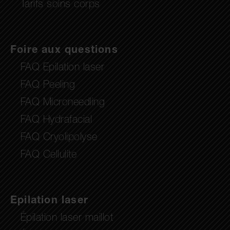
Tarifs soins corps
Foire aux questions
FAQ Epilation laser
FAQ Peeling
FAQ Microneedling
FAQ Hydrafacial
FAQ Cryolipolyse
FAQ Cellulite
Epilation laser
Épilation laser maillot