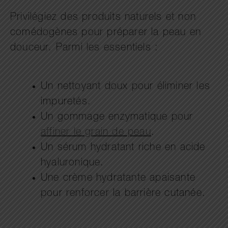
Privilégiez des produits naturels et non
comédogènes pour préparer la peau en
douceur. Parmi les essentiels :
Un nettoyant doux pour éliminer les
impuretés.
Un gommage enzymatique pour
affiner le grain de peau
.
Un sérum hydratant riche en acide
hyaluronique.
Une crème hydratante apaisante
pour renforcer la barrière cutanée.