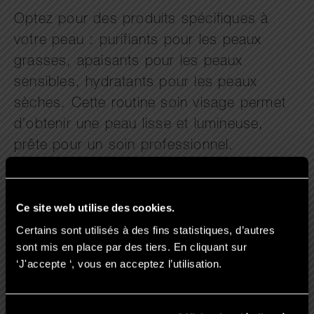
Optez pour des produits spécifiques à
votre peau : purifiants pour les peaux
grasses, apaisants pour les peaux
sensibles, hydratants pour les peaux
sèches. Cette routine soin visage permet
d’obtenir une peau lisse et lumineuse,
prête pour un soin professionnel.
Ce site web utilise des cookies.
Certains sont utilisés à des fins statistiques, d’autres
sont mis en place par des tiers. En cliquant sur
Pourquoi faire son soin du
‘J'accepte ‘, vous en acceptez l’utilisation.
visage en institut plutôt qu’à