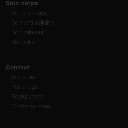
Soin corps
Soins anti-âge
Soin anti-cellulite
Soin minceur
Se tonifier
Contact
Actualités
Parrainage
Recrutement
Contactez-nous