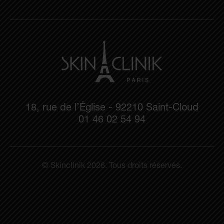
18, rue de l’Église - 92210 Saint-Cloud
01 46 02 54 94
© Skinclinik 2026. Tous droits réservés.