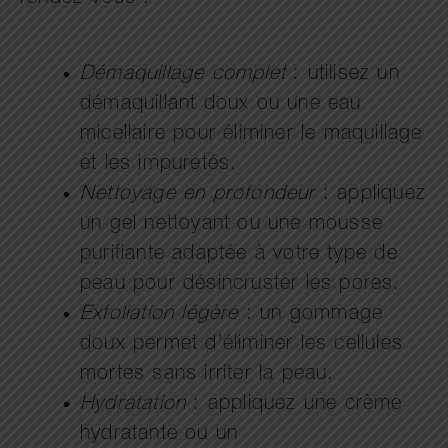
Démaquillage complet
: utilisez un
démaquillant doux ou une eau
micellaire pour éliminer le maquillage
et les impuretés.
Nettoyage en profondeur
: appliquez
un gel nettoyant ou une mousse
purifiante adaptée à votre type de
peau pour désincruster les pores.
Exfoliation légère
: un gommage
doux permet d’éliminer les cellules
mortes sans irriter la peau.
Hydratation
: appliquez une crème
hydratante ou un