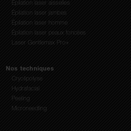
Épilation laser aisselles
Épilation laser jambes
Épilation laser homme
Épilation laser peaux foncées
Laser Gentlemax Pro+
Nos techniques
Cryolipolyse
Hydrafacial
Peeling
Microneedling