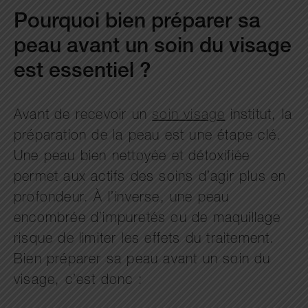
Pourquoi bien préparer sa
peau avant un soin du visage
est essentiel ?
Avant de recevoir un
soin visage
institut, la
préparation de la peau est une étape clé.
Une peau bien nettoyée et détoxifiée
permet aux actifs des soins d’agir plus en
profondeur. À l’inverse, une peau
encombrée d’impuretés ou de maquillage
risque de limiter les effets du traitement.
Bien préparer sa peau avant un soin du
visage, c’est donc :