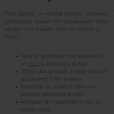
Pour garantir un résultat optimal, certaines
précautions doivent être prises avant votre
rendez-vous beauté. Voici les erreurs à
éviter :
Faire un gommage trop agressif ou
un
peeling
précédant le soin.
Utiliser des produits à base d’alcool
qui peuvent irriter la peau.
S’exposer au soleil ou faire une
épilation précédant le soin.
Appliquer du maquillage le jour du
rendez-vous.