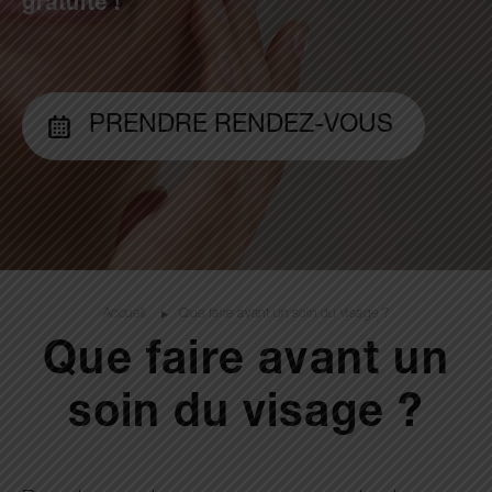
gratuite !
PRENDRE RENDEZ-VOUS
Accueil
Que faire avant un soin du visage ?
Que faire avant un
soin du visage ?