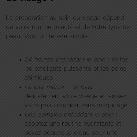
La préparation au soin du visage dépend
de votre routine beauté et de votre type de
peau. Voici un repère simple :
24 heures précédant le soin
: évitez
les exfoliants puissants et les soins
chimiques.
Le jour même
: nettoyez
délicatement votre visage et laissez
votre peau respirer sans maquillage.
Une semaine précédant le soin
:
adoptez une routine hydratante et
buvez beaucoup d’eau pour une