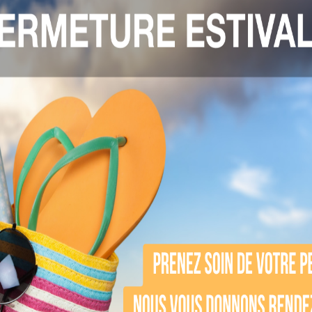
 visage choisir selon vo
 votre type de peau :
dratant
et nourrissant.
ifiant
qui resserre les pores et régule l’excès
soin rides
stimule la production de collagène e
t
pour raviver la luminosité du visage.