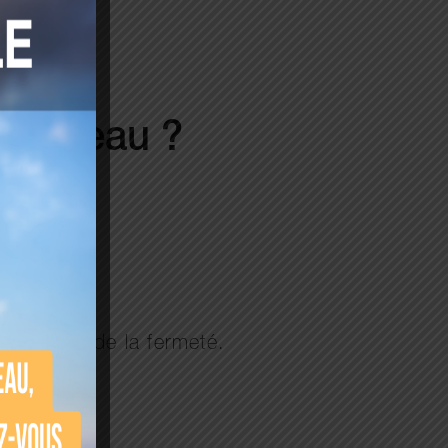
tre peau ?
 de sébum.
t redonne de la fermeté.