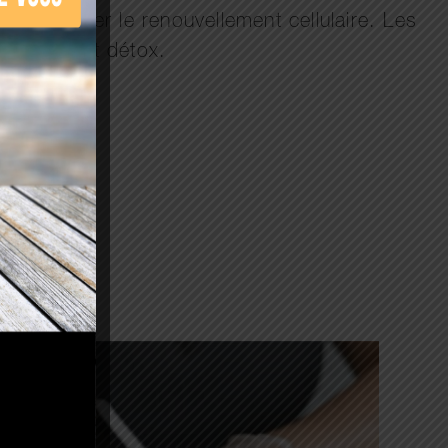
our stimuler le renouvellement cellulaire. Les
 et l’effet détox.
e