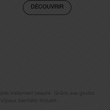
DÉCOUVRIR
table traitement beauté. Grâce aux gestes
ncipaux bienfaits incluent :