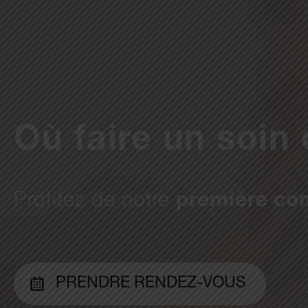
Où faire un soin
Profitez de notre
première con
PRENDRE RENDEZ-VOUS