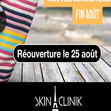
 endermologie, qui agit en douceur sur la peau p
rps complémentaires pour prolonger la relaxation
Les soins du visag