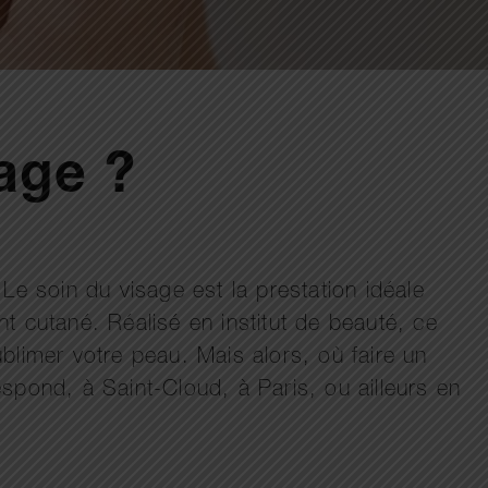
sage ?
Le soin du visage est la prestation idéale
ent cutané. Réalisé en institut de beauté, ce
blimer votre peau. Mais alors, où faire un
espond, à Saint-Cloud, à Paris, ou ailleurs en