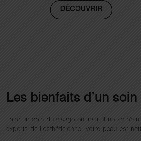
DÉCOUVRIR
Les bienfaits d’un soin
Faire un soin du visage en institut ne se ré
experts de l’esthéticienne, votre peau est nett