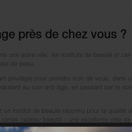
sage près de chez vous ?
s une autre ville, les instituts de beauté et c
type de peau.
tant privilégié pour prendre soin de vous, dans
ydratant au soin anti-âge, en passant par le soi
z un institut de beauté reconnu pour la qualité 
cartes cadeau beauté – une excellente idée de 