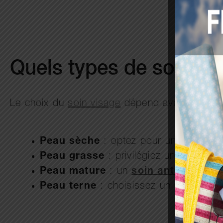
Quels types de soins du
Le choix du
soin visage
dépend avant tout de
Peau sèche
: optez pour un
soin hy
Peau grasse
: privilégiez un
soin pur
Peau mature
: un
soin anti-âge
ou
Peau terne
: choisissez un
soin écla