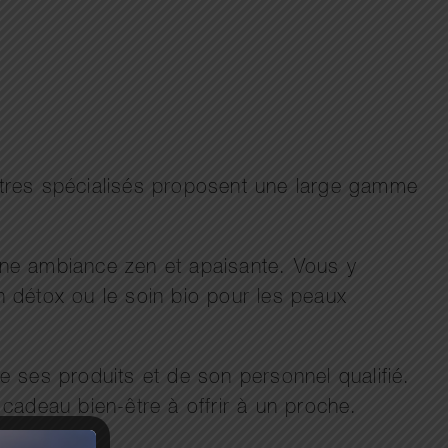
entres spécialisés proposent une large gamme
 une ambiance zen et apaisante. Vous y
n détox ou le soin bio pour les peaux
de ses produits et de son personnel qualifié.
cadeau bien-être à offrir à un proche.