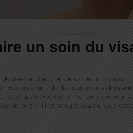
Accueil
Où faire un soin du visage ?
ire un soin du vi
de détente, d’éclat et de soin en profondeur ? 
s impuretés et retarder les signes du vieillissem
els, techniques expertes et moments zen pour su
sir le centre, l’institut ou le spa qui vous corr