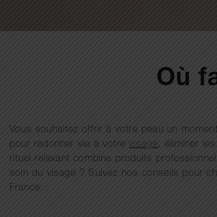
Où fa
Vous souhaitez offrir à votre peau un moment 
pour redonner vie à votre
visage
, éliminer le
rituel relaxant combine produits professionn
soin du visage ? Suivez nos conseils pour choi
France.