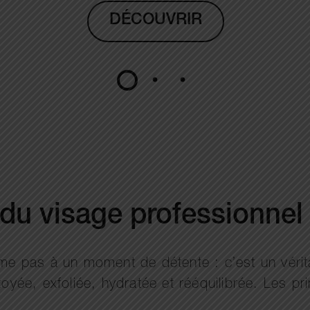
DÉCOUVRIR
 du visage professionnel
sume pas à un moment de détente : c’est un véri
oyée, exfoliée, hydratée et rééquilibrée. Les pri