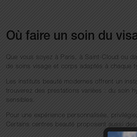
Où faire un soin du vi
Que vous soyez à Paris, à Saint-Cloud ou dan
de soins visage et corps adaptés à chaque 
Les instituts beauté modernes offrent un ins
trouverez des prestations variées : du soin h
sensibles.
Pour une expérience personnalisée, privilégie
Certains centres beauté proposent aussi des 