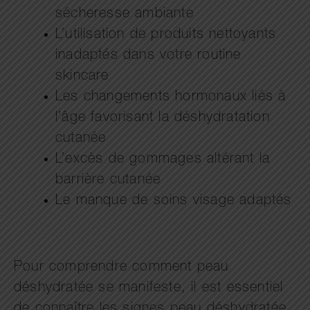
sécheresse ambiante
L’utilisation de produits nettoyants
inadaptés dans votre routine
skincare
Les changements hormonaux liés à
l’âge favorisant la déshydratation
cutanée
L’excès de gommages altérant la
barrière cutanée
Le manque de soins visage adaptés
Pour comprendre comment peau
déshydratée se manifeste, il est essentiel
de connaître les signes peau déshydratée.