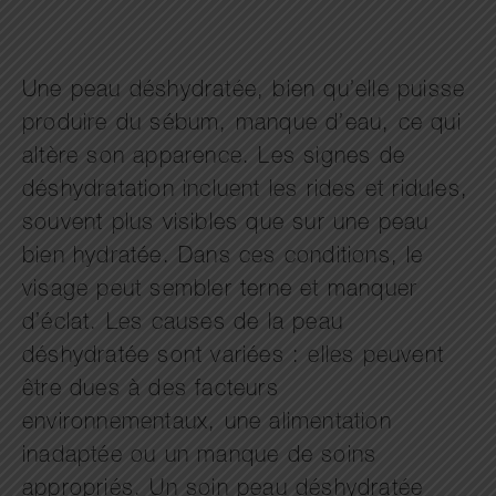
Une peau déshydratée, bien qu’elle puisse
produire du sébum, manque d’eau, ce qui
altère son apparence. Les signes de
déshydratation incluent les rides et ridules,
souvent plus visibles que sur une peau
bien hydratée. Dans ces conditions, le
visage peut sembler terne et manquer
d’éclat. Les causes de la peau
déshydratée sont variées : elles peuvent
être dues à des facteurs
environnementaux, une alimentation
inadaptée ou un manque de soins
appropriés. Un soin peau déshydratée