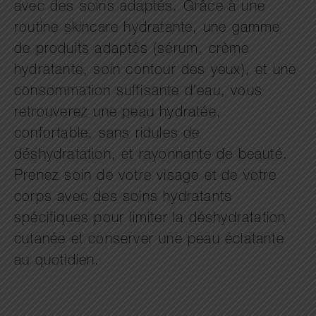
avec des soins adaptés. Grâce à une
routine skincare hydratante, une gamme
de produits adaptés (sérum, crème
hydratante, soin contour des yeux), et une
consommation suffisante d’eau, vous
retrouverez une peau hydratée,
confortable, sans ridules de
déshydratation, et rayonnante de beauté.
Prenez soin de votre visage et de votre
corps avec des soins hydratants
spécifiques pour limiter la déshydratation
cutanée et conserver une peau éclatante
au quotidien.