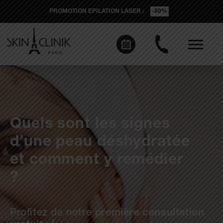
PROMOTION EPILATION LASER :
-50%
Quels sont les signes
d’une peau déshydratée
et comment y remédier
?
Profitez de notre
première consultation