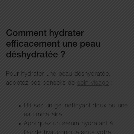
Comment hydrater
efficacement une peau
déshydratée ?
Pour hydrater une peau déshydratée,
adoptez ces conseils de
soin visage
:
Utilisez un gel nettoyant doux ou une
eau micellaire
Appliquez un sérum hydratant à
l’acide hyaluronique sous votre