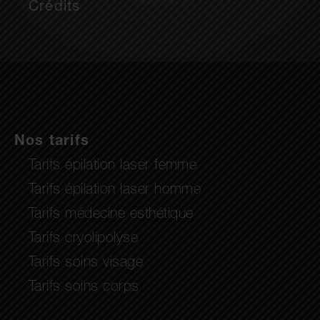
Crédits
Nos tarifs
Tarifs épilation laser femme
Tarifs épilation laser homme
Tarifs médecine esthétique
Tarifs cryolipolyse
Tarifs soins visage
Tarifs soins corps