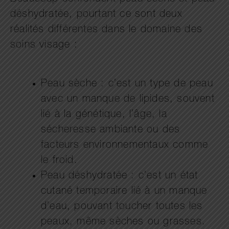
déshydratée, pourtant ce sont deux
réalités différentes dans le domaine des
soins visage :
Peau sèche : c’est un type de peau
avec un manque de lipides, souvent
lié à la génétique, l’âge, la
sécheresse ambiante ou des
facteurs environnementaux comme
le froid.
Peau déshydratée : c’est un état
cutané temporaire lié à un manque
d’eau, pouvant toucher toutes les
peaux, même sèches ou grasses.