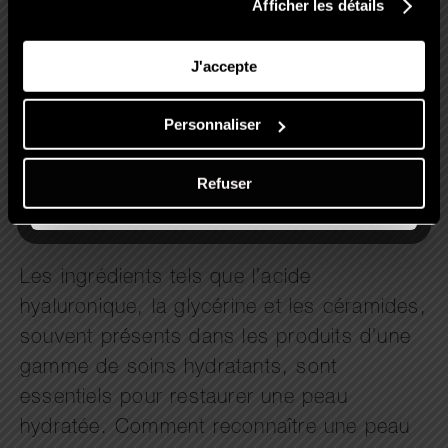
barrière cutanée
Afficher les détails
Niacinamide : améliore l’aspect de la
skin
J'accepte
Eaux thermales : apaisent la peau
déshydratée
Personnaliser
Huiles végétales (jojoba, avocat) :
nourrissent sans alourdir
Refuser
Les ingrédients tels que l’acide
hyaluronique, la glycérine et les céramides,
souvent présents dans les produits d’une
gamme de soins hydratants, sont
essentiels pour restaurer une peau
hydratée. Comment reconnaître une peau