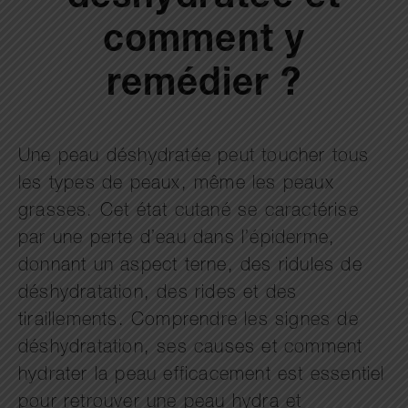
comment y
remédier ?
Une peau déshydratée peut toucher tous
les types de peaux, même les peaux
grasses. Cet état cutané se caractérise
par une perte d’eau dans l’épiderme,
donnant un aspect terne, des ridules de
déshydratation, des rides et des
tiraillements. Comprendre les signes de
déshydratation, ses causes et comment
hydrater la peau efficacement est essentiel
pour retrouver une peau hydra et