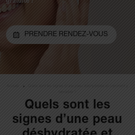
gratuite !
PRENDRE RENDEZ-VOUS
Accueil
Quels sont les signes d’une peau déshydratée et comment y
remédier ?
Quels sont les
signes d’une peau
déshydratée et