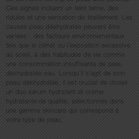
Ces signes incluent un teint terne, des
ridules et une sensation de tiraillement. Les
causes peau déshydratée peuvent être
variées : des facteurs environnementaux
tels que le climat ou l’exposition excessive
au soleil, à des habitudes de vie comme
une consommation insuffisante de peau
déshydratée eau. Lorsqu’il s’agit de soin
peau déshydratée, il est crucial de choisir
un duo sérum hydratant et crème
hydratante de qualité, sélectionnés dans
une gamme skincare qui correspond à
votre type de peau.