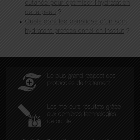
cutanée pour optimiser l’hydratation
de la peau
?
Quels sont les bénéfices d’un soin
hydratant professionnel en institut
?
Le plus grand respect des
protocoles de traitement
Les meilleurs résultats grâce
aux dernières technologies
de pointe