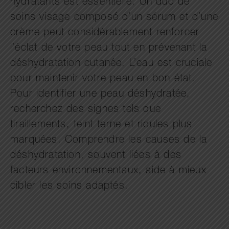
hydratants est essentielle. Un duo de
soins visage composé d’un sérum et d’une
crème peut considérablement renforcer
l’éclat de votre peau tout en prévenant la
déshydratation cutanée. L’eau est cruciale
pour maintenir votre peau en bon état.
Pour identifier une peau déshydratée,
recherchez des signes tels que
tiraillements, teint terne et ridules plus
marquées. Comprendre les causes de la
déshydratation, souvent liées à des
facteurs environnementaux, aide à mieux
cibler les soins adaptés.