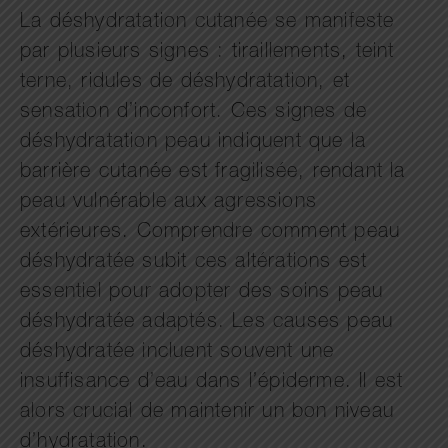
La déshydratation cutanée se manifeste
par plusieurs signes : tiraillements, teint
terne, ridules de déshydratation, et
sensation d’inconfort. Ces signes de
déshydratation peau indiquent que la
barrière cutanée est fragilisée, rendant la
peau vulnérable aux agressions
extérieures. Comprendre comment peau
déshydratée subit ces altérations est
essentiel pour adopter des soins peau
déshydratée adaptés. Les causes peau
déshydratée incluent souvent une
insuffisance d’eau dans l’épiderme. Il est
alors crucial de maintenir un bon niveau
d’hydratation.