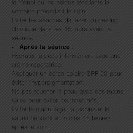
le rétinol ou les acides exfoliants la
semaine précédant le soin.
Éviter les séances de laser ou peeling
chimique dans les 15 jours avant la
séance.
Après la séance
:
Hydrater la peau intensément avec une
crème réparatrice.
Appliquer un écran solaire SPF 50 pour
éviter l’hyperpigmentation.
Ne pas toucher la peau avec des mains
sales pour éviter les infections.
Éviter le maquillage, la piscine et le
sauna pendant au moins 48 heures
après le soin.