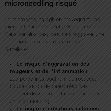
microneedling risqué
Le microneedling agit en provoquant une
micro-inflammation contrôlée de la peau.
Dans certains cas, cela peut aggraver une
condition préexistante au lieu de
l’améliorer.
Le risque d’aggravation des
rougeurs et de l’inflammation
Les personnes souffrant de rosacée,
couperose ou de peaux réactives
risquent de voir leur état empirer après
un microneedling.
Le risque d’infections cutanées