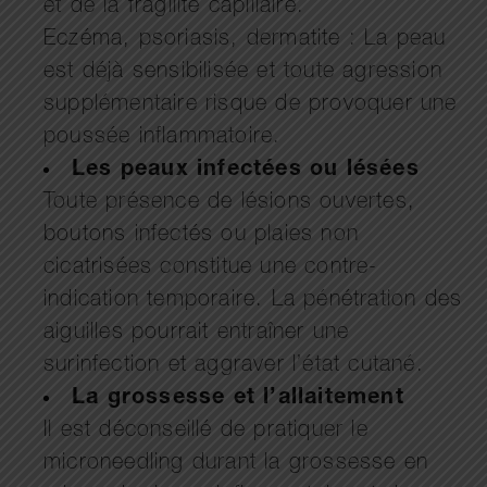
et de la fragilité capillaire.
Eczéma, psoriasis, dermatite : La peau
est déjà sensibilisée et toute agression
supplémentaire risque de provoquer une
poussée inflammatoire.
Les peaux infectées ou lésées
Toute présence de lésions ouvertes,
boutons infectés ou plaies non
cicatrisées constitue une contre-
indication temporaire. La pénétration des
aiguilles pourrait entraîner une
surinfection et aggraver l’état cutané.
La grossesse et l’allaitement
Il est déconseillé de pratiquer le
microneedling durant la grossesse en