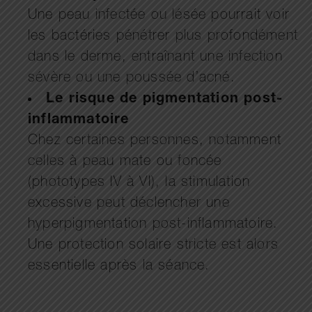
Une peau infectée ou lésée pourrait voir
les bactéries pénétrer plus profondément
dans le derme, entraînant une infection
sévère ou une poussée d’acné.
Le risque de pigmentation post-
inflammatoire
Chez certaines personnes, notamment
celles à peau mate ou foncée
(phototypes IV à VI), la stimulation
excessive peut déclencher une
hyperpigmentation post-inflammatoire.
Une protection solaire stricte est alors
essentielle après la séance.