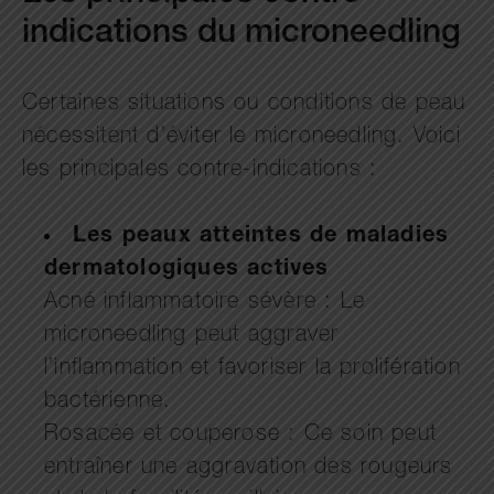
indications du microneedling
Certaines situations ou conditions de peau
nécessitent d’éviter le microneedling. Voici
les principales contre-indications :
Les peaux atteintes de maladies
dermatologiques actives
Acné inflammatoire sévère : Le
microneedling peut aggraver
l’inflammation et favoriser la prolifération
bactérienne.
Rosacée et couperose : Ce soin peut
entraîner une aggravation des rougeurs