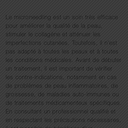
Le microneedling est un soin très efficace
pour améliorer la qualité de la peau,
stimuler le collagène et atténuer les
imperfections cutanées. Toutefois, il n’est
pas adapté à toutes les peaux et à toutes
les conditions médicales. Avant de débuter
un traitement, il est important de vérifier
les contre-indications, notamment en cas
de problèmes de peau inflammatoires, de
grossesse, de maladies auto-immunes ou
de traitements médicamenteux spécifiques.
En consultant un professionnel qualifié et
en respectant les précautions nécessaires,