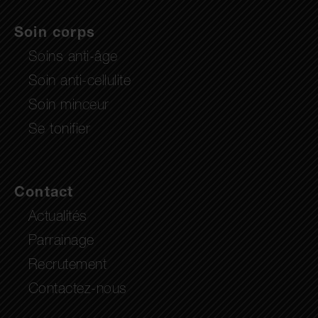
Soin corps
Soins anti-âge
Soin anti-cellulite
Soin minceur
Se tonifier
Contact
Actualités
Parrainage
Recrutement
Contactez-nous