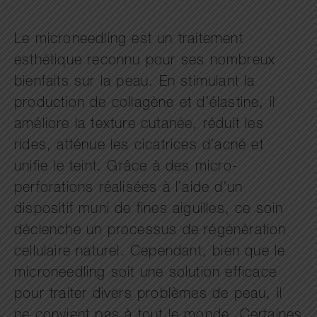
Le microneedling est un traitement
esthétique reconnu pour ses nombreux
bienfaits sur la peau. En stimulant la
production de collagène et d’élastine, il
améliore la texture cutanée, réduit les
rides, atténue les cicatrices d’acné et
unifie le teint. Grâce à des micro-
perforations réalisées à l’aide d’un
dispositif muni de fines aiguilles, ce soin
déclenche un processus de régénération
cellulaire naturel. Cependant, bien que le
microneedling soit une solution efficace
pour traiter divers problèmes de peau, il
ne convient pas à tout le monde. Certaines