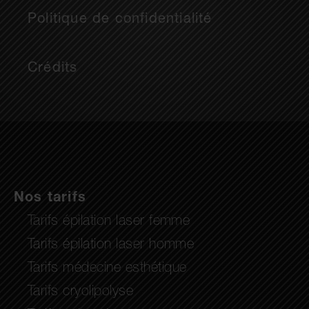
Politique de confidentialité
Crédits
Nos tarifs
Tarifs épilation laser femme
Tarifs épilation laser homme
Tarifs médecine esthétique
Tarifs cryolipolyse