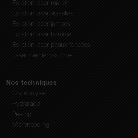
Épilation laser maillot
Épilation laser aisselles
Épilation laser jambes
Épilation laser homme
Épilation laser peaux foncées
Laser Gentlemax Pro+
Nos techniques
Cryolipolyse
Hydrafacial
Peeling
Microneedling