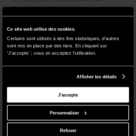
mauvaise cicatrisation.
Le diabète non contrôlé
Le diabète affecte la
cicatrisation
et
Ce site web utilise des cookies.
augmente le risque d’infection cutanée
Certains sont utilisés à des fins statistiques, d’autres
après la séance.
sont mis en place par des tiers. En cliquant sur
‘J'accepte ‘, vous en acceptez l’utilisation.
Les antécédents de cancer de la
peau
Toute personne ayant des antécédents
Afficher les détails
de cancer cutané ou des lésions
précancéreuses doit consulter un
J'accepte
dermatologue avant d’envisager ce
traitement.
Personnaliser
Refuser