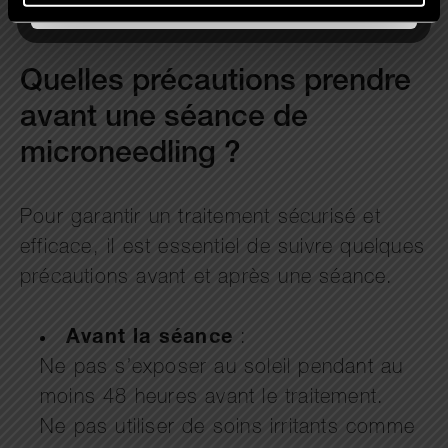
Quelles précautions prendre
avant une séance de
microneedling ?
Pour garantir un traitement sécurisé et
efficace, il est essentiel de suivre quelques
précautions avant et après une séance.
Avant la séance
:
Ne pas s’exposer au soleil pendant au
moins 48 heures avant le traitement.
Ne pas utiliser de soins irritants comme