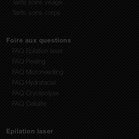
Tarifs soins visage
Tarifs soins corps
Foire aux questions
FAQ Epilation laser
FAQ Peeling
FAQ Microneedling
FAQ Hydrafacial
FAQ Cryolipolyse
FAQ Cellulite
Epilation laser