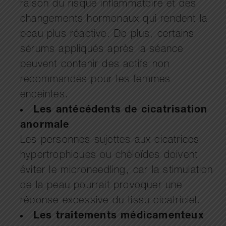
raison du risque inflammatoire et des
changements hormonaux qui rendent la
peau plus réactive. De plus, certains
sérums appliqués après la séance
peuvent contenir des actifs non
recommandés pour les femmes
enceintes.
Les antécédents de cicatrisation
anormale
Les personnes sujettes aux cicatrices
hypertrophiques ou chéloïdes doivent
éviter le microneedling, car la stimulation
de la peau pourrait provoquer une
réponse excessive du tissu cicatriciel.
Les traitements médicamenteux