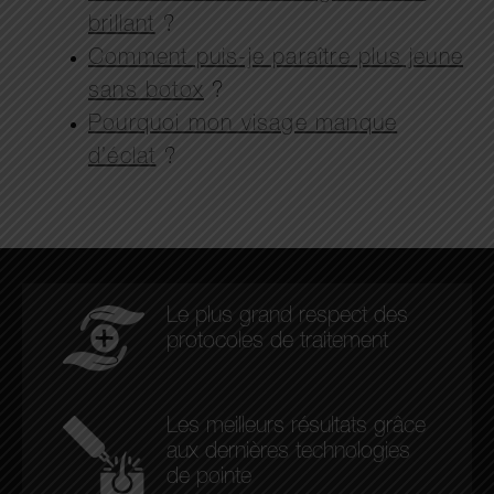
brillant
?
Comment puis-je paraître plus jeune
sans botox
?
Pourquoi mon visage manque
d’éclat
?
Le plus grand respect des
protocoles de traitement
Les meilleurs résultats grâce
aux dernières technologies
de pointe