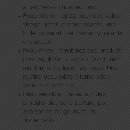
à réduire les imperfections.
Peau sèche : optez pour des soins
visage riches et nourrissants, une
huile douce et une crème hydratante
onctueuse.
Peau mixte : combinez des produits
pour équilibrer la zone T (front, nez,
menton) et hydrater les joues. Une
routine peau mixte alterne lotion
tonique et soin nuit.
Peau sensible : misez sur des
produits bio, sans parfum, pour
apaiser les rougeurs et les
tiraillements.