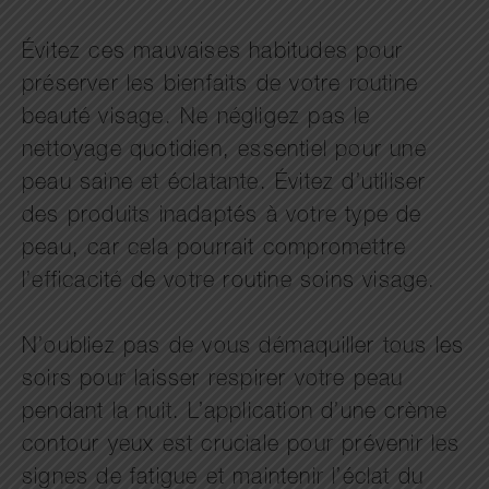
Évitez ces mauvaises habitudes pour
préserver les bienfaits de votre routine
beauté visage. Ne négligez pas le
nettoyage quotidien, essentiel pour une
peau saine et éclatante. Évitez d’utiliser
des produits inadaptés à votre type de
peau, car cela pourrait compromettre
l’efficacité de votre routine soins visage.
N’oubliez pas de vous démaquiller tous les
soirs pour laisser respirer votre peau
pendant la nuit. L’application d’une crème
contour yeux est cruciale pour prévenir les
signes de fatigue et maintenir l’éclat du