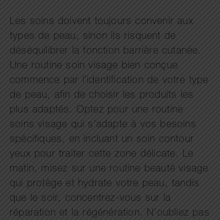
Les soins doivent toujours convenir aux
types de peau, sinon ils risquent de
déséquilibrer la fonction barrière cutanée.
Une routine soin visage bien conçue
commence par l’identification de votre type
de peau, afin de choisir les produits les
plus adaptés. Optez pour une routine
soins visage qui s’adapte à vos besoins
spécifiques, en incluant un soin contour
yeux pour traiter cette zone délicate. Le
matin, misez sur une routine beauté visage
qui protège et hydrate votre peau, tandis
que le soir, concentrez-vous sur la
réparation et la régénération. N’oubliez pas