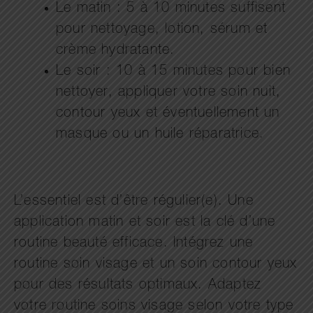
Le matin : 5 à 10 minutes suffisent
pour nettoyage, lotion, sérum et
crème hydratante.
Le soir : 10 à 15 minutes pour bien
nettoyer, appliquer votre soin nuit,
contour yeux et éventuellement un
masque ou un huile réparatrice.
L’essentiel est d’être régulier(e). Une
application matin et soir est la clé d’une
routine beauté efficace. Intégrez une
routine soin visage et un soin contour yeux
pour des résultats optimaux. Adaptez
votre routine soins visage selon votre type