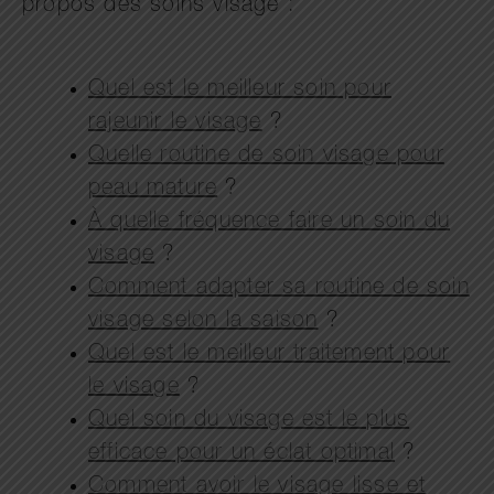
propos des soins visage :
Quel est le meilleur soin pour
rajeunir le visage
?
Quelle routine de soin visage pour
peau mature
?
À quelle fréquence faire un soin du
visage
?
Comment adapter sa routine de soin
visage selon la saison
?
Quel est le meilleur traitement pour
le visage
?
Quel soin du visage est le plus
efficace pour un éclat optimal
?
Comment avoir le visage lisse et