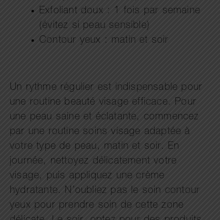
Exfoliant doux : 1 fois par semaine
(évitez si peau sensible)
Contour yeux : matin et soir
Un rythme régulier est indispensable pour
une routine beauté visage efficace. Pour
une peau saine et éclatante, commencez
par une routine soins visage adaptée à
votre type de peau, matin et soir. En
journée, nettoyez délicatement votre
visage, puis appliquez une crème
hydratante. N’oubliez pas le soin contour
yeux pour prendre soin de cette zone