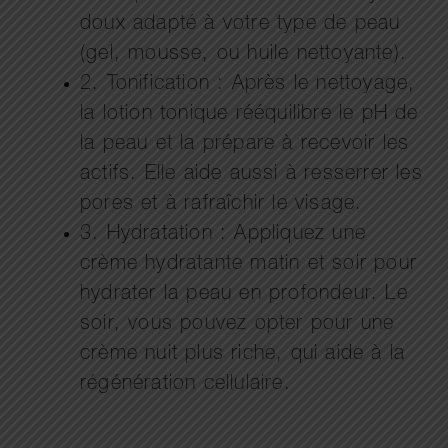
doux adapté à votre type de peau
(gel, mousse, ou huile nettoyante).
2. Tonification : Après le nettoyage,
la lotion tonique rééquilibre le pH de
la peau et la prépare à recevoir les
actifs. Elle aide aussi à resserrer les
pores et à rafraîchir le visage.
3. Hydratation : Appliquez une
crème hydratante matin et soir pour
hydrater la peau en profondeur. Le
soir, vous pouvez opter pour une
crème nuit plus riche, qui aide à la
régénération cellulaire.