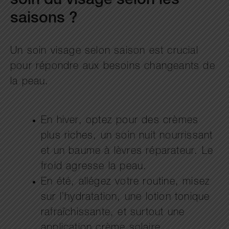
soin du visage selon les
saisons ?
Un soin visage selon saison est crucial
pour répondre aux besoins changeants de
la peau.
En hiver, optez pour des crèmes
plus riches, un soin nuit nourrissant
et un baume à lèvres réparateur. Le
froid agresse la peau.
En été, allégez votre routine, misez
sur l’hydratation, une lotion tonique
rafraîchissante, et surtout une
application crème solaire