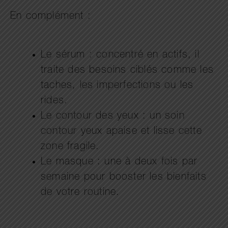
En complément :
Le sérum : concentré en actifs, il
traite des besoins ciblés comme les
taches, les imperfections ou les
rides.
Le contour des yeux : un soin
contour yeux apaise et lisse cette
zone fragile.
Le masque : une à deux fois par
semaine pour booster les bienfaits
de votre routine.