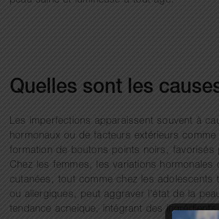
peau saine et lumineuse à tout âge.
Quelles sont les cause
Les imperfections apparaissent souvent à ca
hormonaux ou de facteurs extérieurs comme l
formation de boutons points noirs, favorisés 
Chez les femmes, les variations hormonales 
cutanées, tout comme chez les adolescents t
ou allergiques, peut aggraver l’état de la pe
tendance acneique, intégrant des ingrédients 