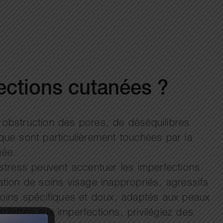
fections cutanées ?
obstruction des pores, de déséquilibres
ue sont particulièrement touchées par la
née.
stress peuvent accentuer les imperfections
tion de soins visage inappropriés, agressifs
 soins spécifiques et doux, adaptés aux peaux
ujettes aux imperfections, privilégiez des