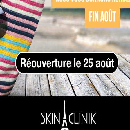
s anti-imperfections pou
 existe plusieurs produits :
 en actifs, pénètre en profondeur pour traiter l
met d’hydrater tout en régulant le sébum.
 argile ou en menthe poivrée bio leaf oil, aide à