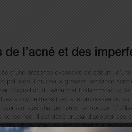
s de l’acné et des imper
use d’une présence excessive de sébum, d’une 
a pollution. Les peaux grasses tendance acnéiq
par l’oxydation du sébum et l’inflammation cuta
dues au cycle menstruel, à la grossesse ou au 
raversant des changements hormonaux. L’utilisa
au concernée. Il est donc crucial d’adopter des
actifs ciblés. Pour les peaux mixtes à grasses s