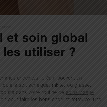
 utiliser ?
l et soin global
es utiliser ?
femmes enceintes, créant souvent un
 qu’elle soit acnéique, mixte, ou grasse.
produits dans votre routine de
soins visage
oir pour faire les bons choix et retrouver une