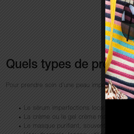
Quels types de produit
Pour prendre soin d’une peau imperfections, il
Le sérum imperfections local, concentré
La crème ou le gel crème matifiant per
Le masque purifiant, souvent enrichi en