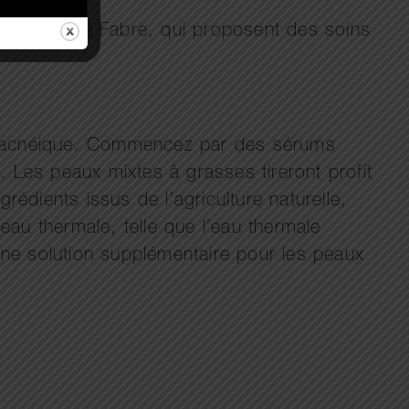
r ou Pierre Fabre, qui proposent des soins
ce acnéique. Commencez par des sérums
s. Les peaux mixtes à grasses tireront profit
rédients issus de l’agriculture naturelle,
 eau thermale, telle que l’eau thermale
 une solution supplémentaire pour les peaux