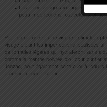
L’eau thermale Jonzac, utilisée pour apai
Les soins visage spécifiques comme le
peau imperfections respectueux et non 
Pour établir une routine visage optimale, 
visage ciblant les imperfections localisées af
de formules légères qui hydrateront sans alour
comme la menthe poivrée bio, pour purifier et 
Jonzac, peut également contribuer à réduire l
grasses à imperfections.