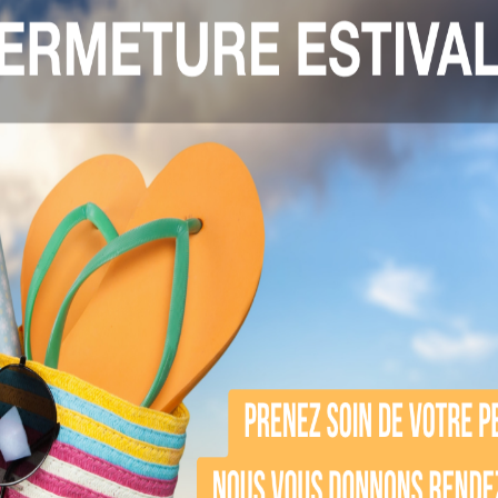
agriculture biologique, comme la menthe poivrée b
l anti-imperfections : qu
ciblée sur les boutons existants, permettant de
inc, souvent présents dans les gel crème matifia
pplique sur l’ensemble du visage pour traiter et 
 les peaux grasses imperfections ou mixtes gr
 de peau, limite les rougeurs et prévient la form
 moyen efficace de garder la peau saine.