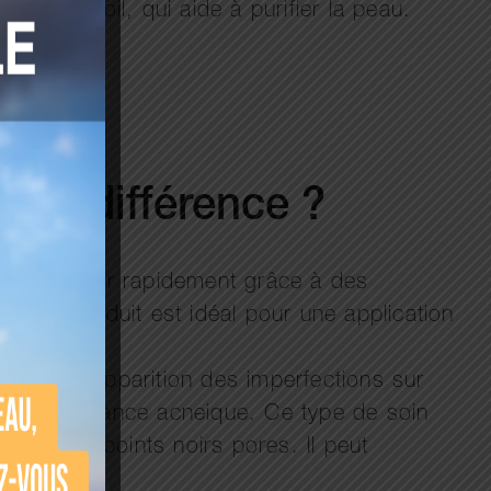
io leaf oil, qui aide à purifier la peau.
elle différence ?
 les assécher rapidement grâce à des
nt. Ce produit est idéal pour une application
prévenir l’apparition des imperfections sur
asses tendance acneique. Ce type de soin
ation des points noirs pores. Il peut