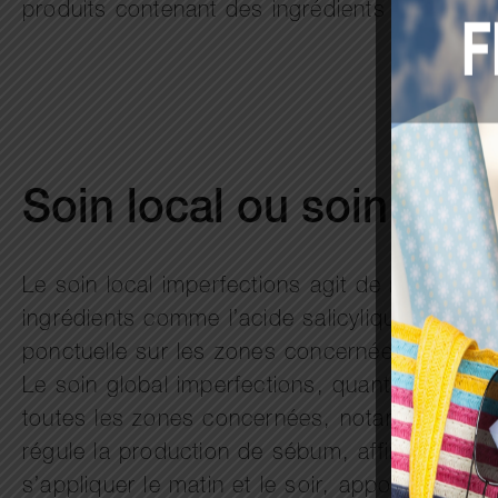
produits contenant des ingrédients issus de l’
Soin local ou soin globa
Le soin local imperfections agit de manière 
ingrédients comme l’acide salicylique ou le z
ponctuelle sur les zones concernées.
Le soin global imperfections, quant à lui, s’a
toutes les zones concernées, notamment sur
régule la production de sébum, affine le grain
s’appliquer le matin et le soir, apportant un