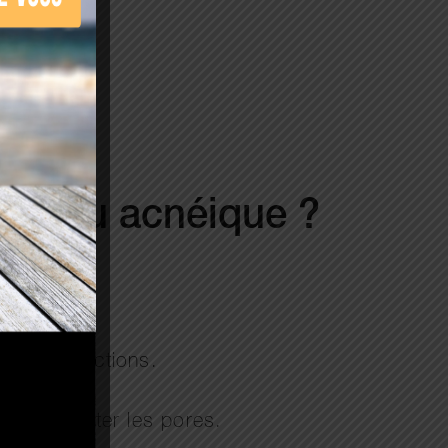
r peau acnéique ?
es imperfections.
 désincruster les pores.