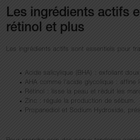
Les ingrédients actifs 
rétinol et plus
Les ingrédients actifs sont essentiels pour tra
Acide salicylique (BHA) : exfoliant doux
AHA comme l’acide glycolique : affine 
Rétinol : lisse la peau et réduit les ma
Zinc : régule la production de sébum.
Propanediol et Sodium Hydroxide, prése