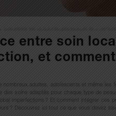
Quelle différence entre soin local et soin global anti-imperfection, et comment les
ce entre soin loca
ction, et comment l
de nombreux adultes, adolescents et même les 
ste des soins adaptés pour chaque type de peau,
 global imperfections ? Et comment intégrer ces 
geurs ? Découvrez ici tout ce que vous devez sav