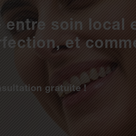
 entre soin local 
rfection, et comm
sultation gratuite !