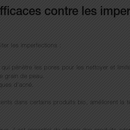
efficaces contre les impe
iter les imperfections :
 qui pénètre les pores pour les nettoyer et limite
le grain de peau.
rques d’acné.
nts dans certains produits bio, améliorent la t