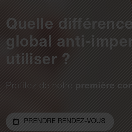
Quelle différence
global anti-impe
utiliser ?
Profitez de notre
première con
PRENDRE RENDEZ-VOUS