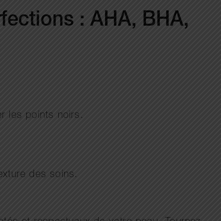
rfections : AHA, BHA,
r les points noirs.
exture des soins.