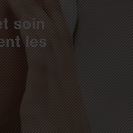
et soin
ent les