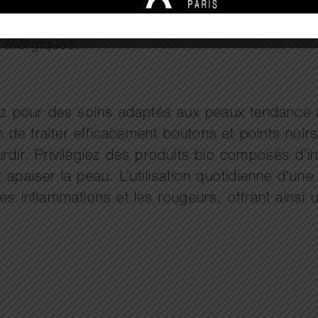
ser les irritations.
s produits certifiés bio, notamment Yves Roche
allergiques.
optez pour des soins adaptés aux peaux tendan
in de traiter efficacement boutons et points noir
dir. Privilégiez des produits bio composés d’ing
apaiser la peau. L’utilisation quotidienne d’une
es inflammations et les rougeurs, offrant ainsi