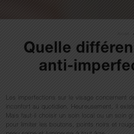
Accueil
Quelle différen
anti-imperfe
Les imperfections sur le visage concernent 
inconfort au quotidien. Heureusement, il exi
Mais faut-il choisir un soin local ou un soin
pour limiter les boutons, points noirs et rou