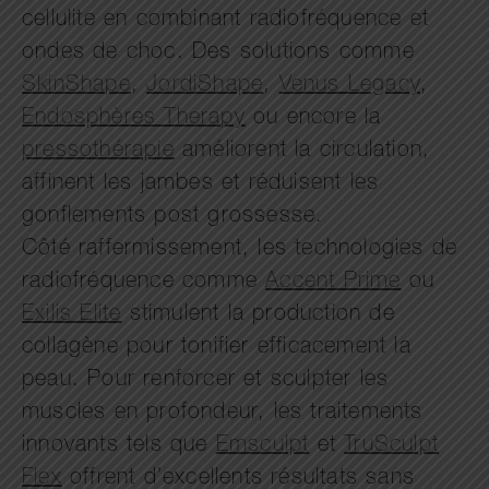
cellulite en combinant radiofréquence et
ondes de choc. Des solutions comme
SkinShape
,
JordiShape
,
Venus Legacy
,
Endosphères Therapy
ou encore la
pressothérapie
améliorent la circulation,
affinent les jambes et réduisent les
gonflements post grossesse.
Côté raffermissement, les technologies de
radiofréquence comme
Accent Prime
ou
Exilis Elite
stimulent la production de
collagène pour tonifier efficacement la
peau. Pour renforcer et sculpter les
muscles en profondeur, les traitements
innovants tels que
Emsculpt
et
TruSculpt
Flex
offrent d’excellents résultats sans