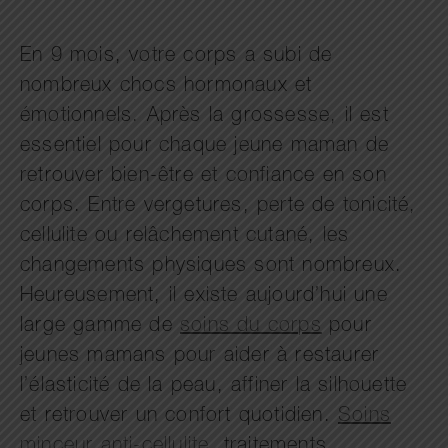
En 9 mois, votre corps a subi de
nombreux chocs hormonaux et
émotionnels. Après la grossesse, il est
essentiel pour chaque jeune maman de
retrouver bien-être et confiance en son
corps. Entre vergetures, perte de tonicité,
cellulite ou relâchement cutané, les
changements physiques sont nombreux.
Heureusement, il existe aujourd’hui une
large gamme de
soins du corps
pour
jeunes mamans pour aider à restaurer
l’élasticité de la peau, affiner la silhouette
et retrouver un confort quotidien.
Soins
minceur anti-cellulite
, traitements