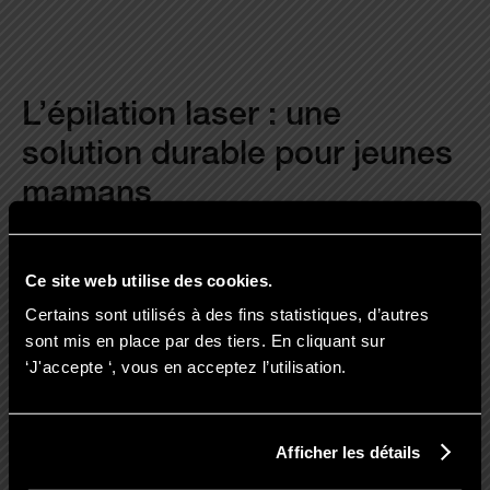
L’épilation laser : une
solution durable pour jeunes
mamans
Après la naissance, beaucoup de jeunes
Ce site web utilise des cookies.
mamans souhaitent simplifier leur routine
Certains sont utilisés à des fins statistiques, d’autres
beauté. L’
épilation laser
est une excellente
sont mis en place par des tiers. En cliquant sur
solution pour éliminer durablement les poils
‘J'accepte ‘, vous en acceptez l’utilisation.
et gagner un temps précieux. Il est
recommandé d’attendre quelques mois
Afficher les détails
après l’accouchement (et après