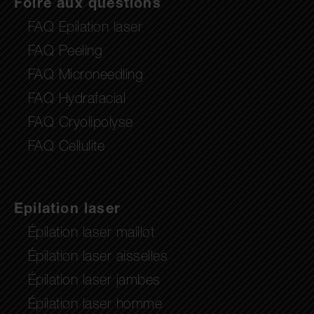
Foire aux questions
FAQ Epilation laser
FAQ Peeling
FAQ Microneedling
FAQ Hydrafacial
FAQ Cryolipolyse
FAQ Cellulite
Epilation laser
Épilation laser maillot
Épilation laser aisselles
Épilation laser jambes
Épilation laser homme