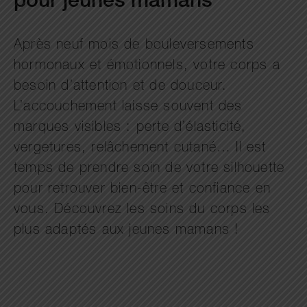
pour jeunes mamans
Après neuf mois de bouleversements
hormonaux et émotionnels, votre corps a
besoin d’attention et de douceur.
L’accouchement laisse souvent des
marques visibles : perte d’élasticité,
vergetures, relâchement cutané… Il est
temps de prendre soin de votre silhouette
pour retrouver bien-être et confiance en
vous. Découvrez les soins du corps les
plus adaptés aux jeunes mamans !