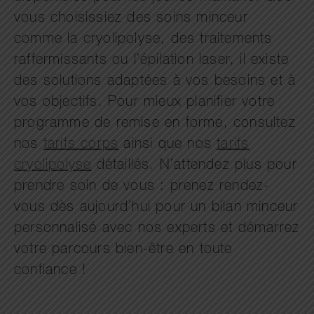
vous choisissiez des soins minceur
comme la cryolipolyse, des traitements
raffermissants ou l’épilation laser, il existe
des solutions adaptées à vos besoins et à
vos objectifs. Pour mieux planifier votre
programme de remise en forme, consultez
nos
tarifs corps
ainsi que nos
tarifs
cryolipolyse
détaillés. N’attendez plus pour
prendre soin de vous : prenez rendez-
vous dès aujourd’hui pour un bilan minceur
personnalisé avec nos experts et démarrez
votre parcours bien-être en toute
confiance !