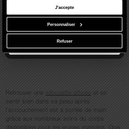
l’allaitement si vous allaitez) avant de
J'accepte
commencer les séances. L’épilation laser
offre un confort quotidien et permet de se
Personnaliser
sentir à nouveau pleinement à l’aise dans
son corps. Découvrez l’ensemble de nos
Refuser
tarifs épilation laser
!
Retrouver une
silhouette affinée
et se
sentir bien dans sa peau après
l’accouchement est à portée de main
grâce aux nombreux soins du corps
disponibles pour les jeunes mamans. Que