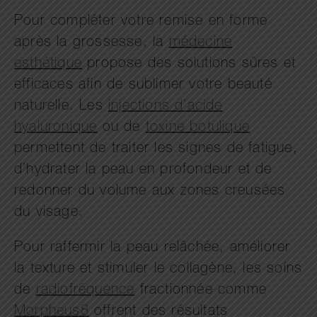
Pour compléter votre remise en forme
après la grossesse, la
médecine
esthétique
propose des solutions sûres et
efficaces afin de sublimer votre beauté
naturelle. Les
injections d’acide
hyaluronique
ou de
toxine botulique
permettent de traiter les signes de fatigue,
d’hydrater la peau en profondeur et de
redonner du volume aux zones creusées
du visage.
Pour raffermir la peau relâchée, améliorer
la texture et stimuler le collagène, les soins
de
radiofréquence
fractionnée comme
Morpheus8
offrent des résultats