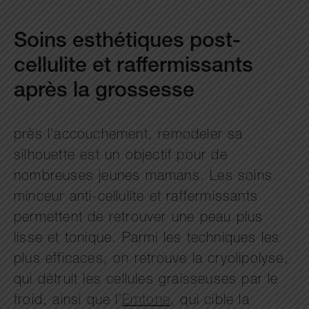
Soins esthétiques post-
cellulite et raffermissants
après la grossesse
près l’accouchement, remodeler sa
silhouette est un objectif pour de
nombreuses jeunes mamans. Les soins
minceur anti-cellulite et raffermissants
permettent de retrouver une peau plus
lisse et tonique. Parmi les techniques les
plus efficaces, on retrouve la cryolipolyse,
qui détruit les cellules graisseuses par le
froid, ainsi que l’
Emtone
, qui cible la