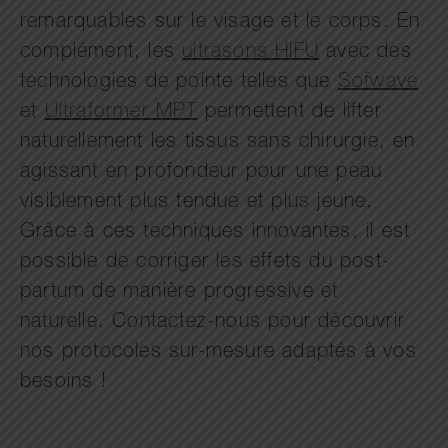
remarquables sur le visage et le corps. En
complément, les
ultrasons HIFU
avec des
technologies de pointe telles que
Sofwave
et
Ultraformer MPT
permettent de lifter
naturellement les tissus sans chirurgie, en
agissant en profondeur pour une peau
visiblement plus tendue et plus jeune.
Grâce à ces techniques innovantes, il est
possible de corriger les effets du post-
partum de manière progressive et
naturelle. Contactez-nous pour découvrir
nos protocoles sur-mesure adaptés à vos
besoins !