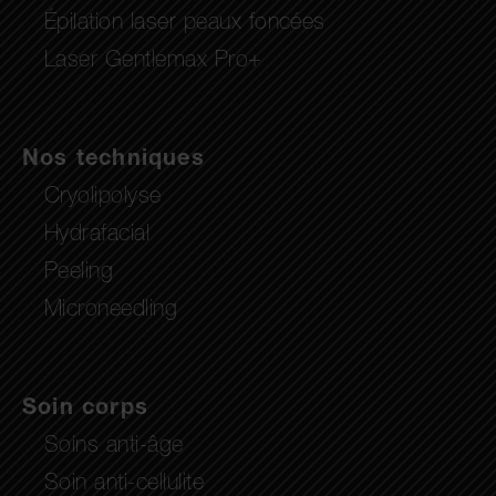
Épilation laser peaux foncées
Laser Gentlemax Pro+
Nos techniques
Cryolipolyse
Hydrafacial
Peeling
Microneedling
Soin corps
Soins anti-âge
Soin anti-cellulite