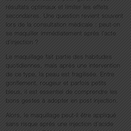
résultats optimaux et limiter les effets
secondaires. Une question revient souvent
lors de la consultation médicale : peut-on
se maquiller immédiatement après l’acte
d’injection ?
Le maquillage fait partie des habitudes
quotidiennes, mais après une intervention
de ce type, la peau est fragilisée. Entre
gonflement, rougeur et parfois petits
bleus, il est essentiel de comprendre les
bons gestes à adopter en post injection.
Alors, le maquillage peut-il être appliqué
sans risque après une injection d’acide