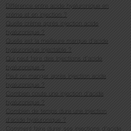
Différence entre acide hyaluronique en
crème et en injection ?
Quelle crème après injection acide
hyaluronique ?
Quelle est la meilleure marque d’acide
hyaluronique injectable ?
Qui peut faire des injections d’acide
hyaluronique ?
Peut on manger après injection acide
hyaluronique ?
Combien coute une injection d’acide
hyaluronique ?
Combien de temps dure une injection
d’acide hyaluronique ?
Comment faire durer ses injections d’acide