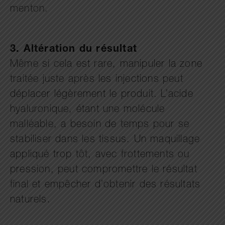
menton.
3. Altération du résultat
Même si cela est rare, manipuler la zone
traitée juste après les injections peut
déplacer légèrement le produit. L’acide
hyaluronique, étant une molécule
malléable, a besoin de temps pour se
stabiliser dans les tissus. Un maquillage
appliqué trop tôt, avec frottements ou
pression, peut compromettre le résultat
final et empêcher d’obtenir des résultats
naturels.