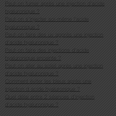
Peut-on fumer après une injection d’acide
hyaluronique ?
Peut-on s’injecter soi-même l’acide
hyaluronique ?
Peut-on faire des uv apprès une injection
d’acide hyaluronique ?
Peut-on faire des injections d’acide
hyaluronique enceinte ?
Peut-on aller au soleil après une injection
d’acide hyaluronique ?
Comment éviter les bleus après une
injection d acide hyaluronique ?
Quel délai entre 2 séances d’injection
d’acide hyaluronique ?