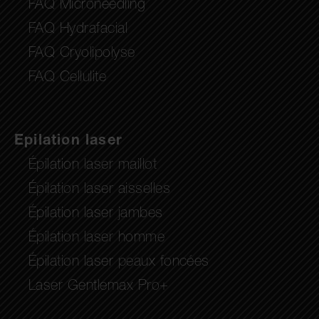
FAQ Microneedling
FAQ Hydrafacial
FAQ Cryolipolyse
FAQ Cellulite
Epilation laser
Épilation laser maillot
Épilation laser aisselles
Épilation laser jambes
Épilation laser homme
Épilation laser peaux foncées
Laser Gentlemax Pro+