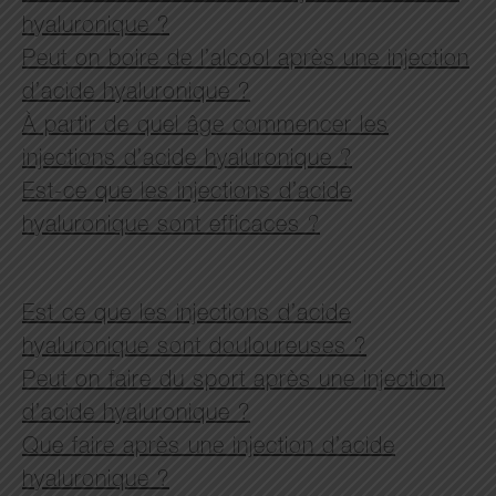
hyaluronique ?
Peut on boire de l’alcool après une injection
d’acide hyaluronique ?
À partir de quel âge commencer les
injections d’acide hyaluronique ?
Est-ce que les injections d’acide
hyaluronique sont efficaces ?
Est ce que les injections d’acide
hyaluronique sont douloureuses ?
Peut on faire du sport après une injection
d’acide hyaluronique ?
Que faire après une injection d’acide
hyaluronique ?