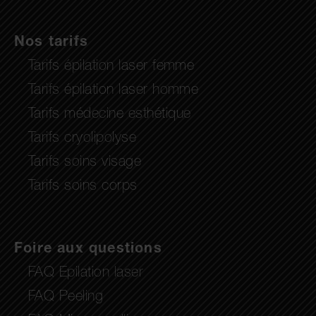
Nos tarifs
Tarifs épilation laser femme
Tarifs épilation laser homme
Tarifs médecine esthétique
Tarifs cryolipolyse
Tarifs soins visage
Tarifs soins corps
Foire aux questions
FAQ Epilation laser
FAQ Peeling