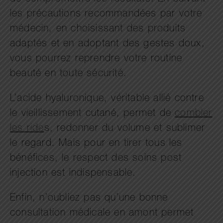
les précautions recommandées par votre
médecin, en choisissant des produits
adaptés et en adoptant des gestes doux,
vous pourrez reprendre votre routine
beauté en toute sécurité.
L’acide hyaluronique, véritable allié contre
le vieillissement cutané, permet de
combler
les ride
s, redonner du volume et sublimer
le regard. Mais pour en tirer tous les
bénéfices, le respect des soins post
injection est indispensable.
Enfin, n’oubliez pas qu’une bonne
consultation médicale en amont permet