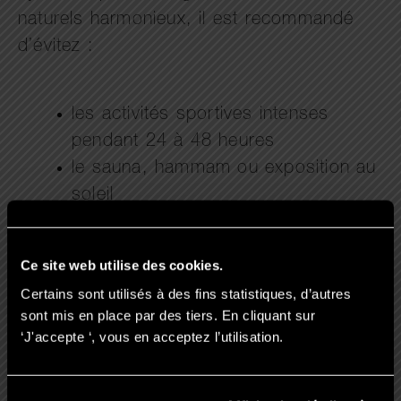
naturels harmonieux, il est recommandé
d’évitez :
les activités sportives intenses
pendant 24 à 48 heures
le sauna, hammam ou exposition au
soleil
la consommation d’alcool
les massages sur la zone traitée
Ce site web utilise des cookies.
Certains sont utilisés à des fins statistiques, d’autres
sont mis en place par des tiers. En cliquant sur
Ces mesures limitent les effets
‘J'accepte ‘, vous en acceptez l’utilisation.
indésirables et favorisent une meilleure
intégration de l’acide hyaluronique dans les