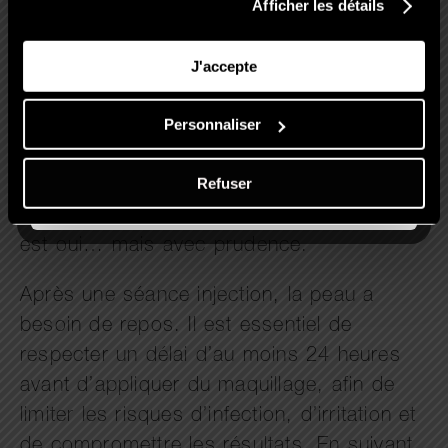
Afficher les détails
tissus.
J'accepte
Personnaliser
Refuser
Alors, peut-on se maquiller après une
injection d’acide hyaluronique ? La réponse
est oui… mais avec prudence.
Après une séance injection, la peau a
besoin de repos. Il est essentiel de
respecter un délai d’au moins 24 heures
avant d’appliquer du maquillage, afin de
limiter les risques d’infection, d’irritation et
de compromettre les résultats. En suivant