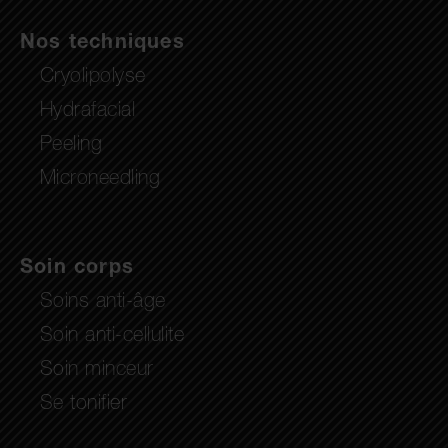
Nos techniques
Cryolipolyse
Hydrafacial
Peeling
Microneedling
Soin corps
Soins anti-âge
Soin anti-cellulite
Soin minceur
Se tonifier