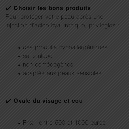
✔️
Choisir les bons produits
Pour protéger votre peau après une
injection d’acide hyaluronique, privilégiez :
des produits hypoallergéniques
sans alcool
non comédogènes
adaptés aux peaux sensibles
✔️
Ovale du visage et cou
Prix : entre 500 et 1000 euros