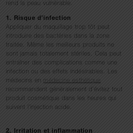
rend la peau vulnérable.
1. Risque d’infection
Appliquer du maquillage trop tôt peut
introduire des bactéries dans la zone
traitée. Même les meilleurs produits ne
sont jamais totalement stériles. Cela peut
entraîner des complications comme une
infection ou des effets indésirables. Les
médecins en
médecine esthétique
recommandent généralement d’évitez tout
produit cosmétique dans les heures qui
suivent l’injection acide.
2. Irritation et inflammation