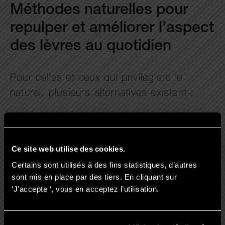
Méthodes naturelles pour
repulper et améliorer l’aspect
des lèvres au quotidien
Pour celles et ceux qui privilégient le
naturel, plusieurs alternatives existent :
Les massages réguliers avec des
huiles végétales pour stimuler la
Ce site web utilise des cookies.
circulation et redonner du volume.
Certains sont utilisés à des fins statistiques, d’autres
Le gommage maison au sucre pour
sont mis en place par des tiers. En cliquant sur
‘J'accepte ‘, vous en acceptez l’utilisation.
adoucir la peau et améliorer
l’hydratation.
Les exercices de gymnastique