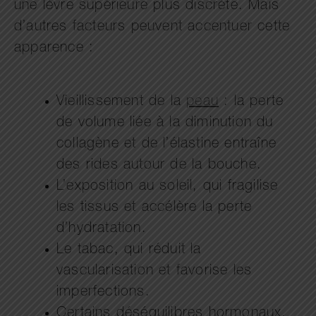
une lèvre supérieure plus discrète. Mais
d’autres facteurs peuvent accentuer cette
apparence :
Vieillissement de la
peau
: la perte
de volume liée à la diminution du
collagène et de l’élastine entraîne
des rides autour de la bouche.
L’exposition au soleil, qui fragilise
les tissus et accélère la perte
d’hydratation.
Le tabac, qui réduit la
vascularisation et favorise les
imperfections.
Certains déséquilibres hormonaux,