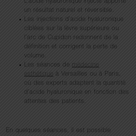
L’acide hyaluronique injecté apporte
un résultat naturel et réversible.
Les injections d’acide hyaluronique
ciblées sur la lèvre supérieure ou
l’arc de Cupidon redonnent de la
définition et corrigent la perte de
volume.
Les séances de
médecine
esthétique
à Versailles ou à Paris,
où des experts adaptent la quantité
d’acide hyaluronique en fonction des
attentes des patients.
En quelques séances, il est possible