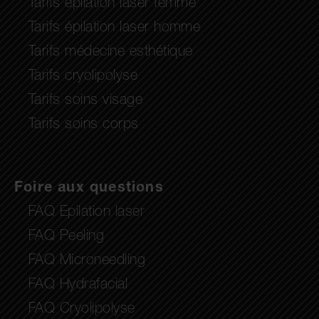
Tarifs épilation laser femme
Tarifs épilation laser homme
Tarifs médecine esthétique
Tarifs cryolipolyse
Tarifs soins visage
Tarifs soins corps
Foire aux questions
FAQ Epilation laser
FAQ Peeling
FAQ Microneedling
FAQ Hydrafacial
FAQ Cryolipolyse