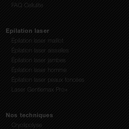
FAQ Cellulite
Epilation laser
Épilation laser maillot
Épilation laser aisselles
Épilation laser jambes
Épilation laser homme
Épilation laser peaux foncées
Laser Gentlemax Pro+
Nos techniques
Cryolipolyse