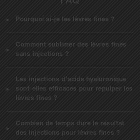
FAQ
Pourquoi ai-je les lèvres fines ?
Comment sublimer des lèvres fines
sans injections ?
Les injections d’acide hyaluronique
sont-elles efficaces pour repulper les
lèvres fines ?
Combien de temps dure le résultat
des injections pour lèvres fines ?