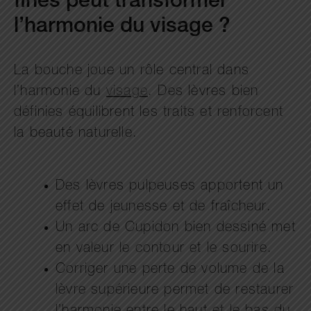
fines peut transformer
l’harmonie du visage ?
La bouche joue un rôle central dans
l’harmonie du
visage
. Des lèvres bien
définies équilibrent les traits et renforcent
la beauté naturelle.
Des lèvres pulpeuses apportent un
effet de jeunesse et de fraîcheur.
Un arc de Cupidon bien dessiné met
en valeur le contour et le sourire.
Corriger une perte de volume de la
lèvre supérieure permet de restaurer