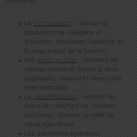
populaires :
Le
microneedling
: stimule la
production de collagène et
d’élastine, améliorant l’élasticité de
la peau autour de la bouche.
Les
peelings doux
: éliminent les
cellules mortes et lissent la lèvre
supérieure, réduisant l’aspect des
rides verticales.
La
radiofréquence
: raffermit les
tissus en chauffant les couches
profondes, donnant un effet de
repulpage naturel.
Les traitements hydratants