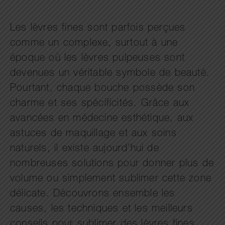
Les lèvres fines sont parfois perçues
comme un complexe, surtout à une
époque où les lèvres pulpeuses sont
devenues un véritable symbole de beauté.
Pourtant, chaque bouche possède son
charme et ses spécificités. Grâce aux
avancées en médecine esthétique, aux
astuces de maquillage et aux soins
naturels, il existe aujourd’hui de
nombreuses solutions pour donner plus de
volume ou simplement sublimer cette zone
délicate. Découvrons ensemble les
causes, les techniques et les meilleurs
conseils pour sublimer des lèvres fines