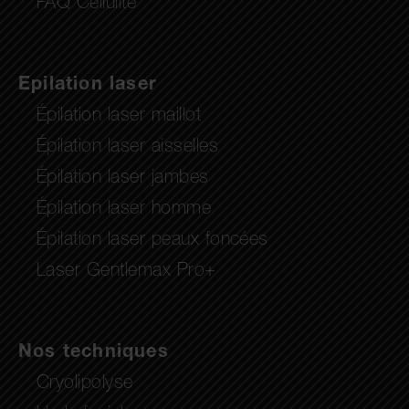
FAQ Cellulite
Epilation laser
Épilation laser maillot
Épilation laser aisselles
Épilation laser jambes
Épilation laser homme
Épilation laser peaux foncées
Laser Gentlemax Pro+
Nos techniques
Cryolipolyse