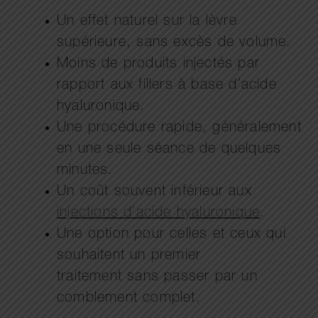
Un effet naturel sur la lèvre
supérieure, sans excès de volume.
Moins de produits injectés par
rapport aux fillers à base d’acide
hyaluronique.
Une procédure rapide, généralement
en une seule séance de quelques
minutes.
Un coût souvent inférieur aux
injections d’acide hyaluronique
.
Une option pour celles et ceux qui
souhaitent un premier
traitement sans passer par un
comblement complet.