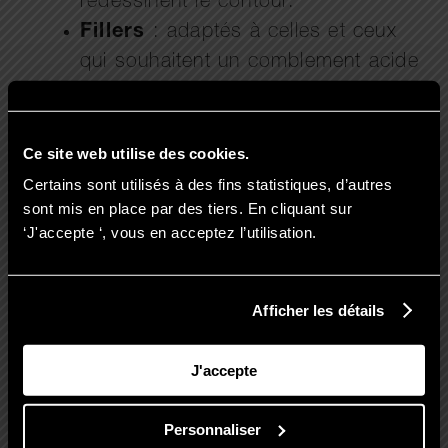
redessinent le contour.
Fillers
: adaptés à celles et ceux
qui souhaitent un comblement acide
hyaluronique pour obtenir de
véritables lèvres pulpeuses.
Ce site web utilise des cookies.
Certains sont utilisés à des fins statistiques, d’autres
sont mis en place par des tiers. En cliquant sur
Ces deux techniques ne s’excluent pas :
‘J'accepte ‘, vous en acceptez l’utilisation.
certains patients associent le Lip Flip et les
injections acide hyaluronique pour un
résultat harmonieux et sur-mesure.
Afficher les détails
J'accepte
Personnaliser