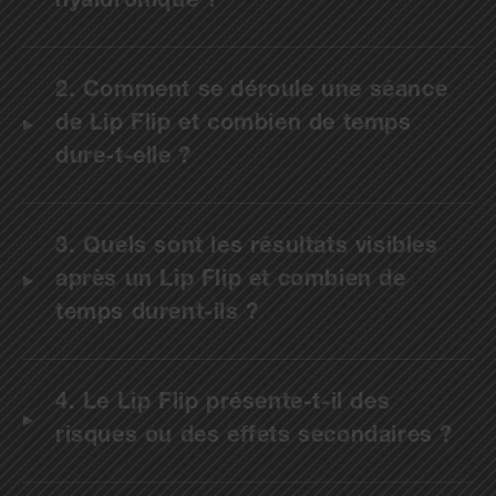
hyaluronique ?
2. Comment se déroule une séance
de Lip Flip et combien de temps
dure-t-elle ?
3. Quels sont les résultats visibles
après un Lip Flip et combien de
temps durent-ils ?
4. Le Lip Flip présente-t-il des
risques ou des effets secondaires ?