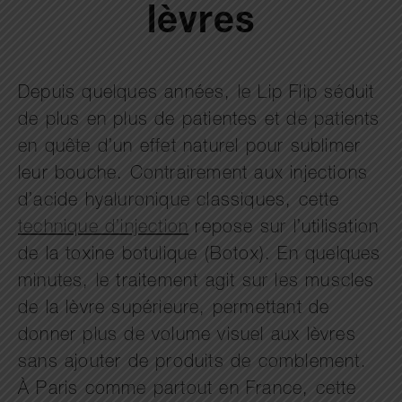
lèvres
Depuis quelques années, le Lip Flip séduit
de plus en plus de patientes et de patients
en quête d’un effet naturel pour sublimer
leur bouche. Contrairement aux injections
d’acide hyaluronique classiques, cette
technique d’injection
repose sur l’utilisation
de la toxine botulique (Botox). En quelques
minutes, le traitement agit sur les muscles
de la lèvre supérieure, permettant de
donner plus de volume visuel aux lèvres
sans ajouter de produits de comblement.
À Paris comme partout en France, cette