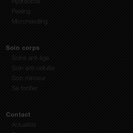
Hydrafacial
Peeling
Microneedling
Soin corps
Soins anti-âge
Soin anti-cellulite
Soin minceur
Se tonifier
Contact
Actualités