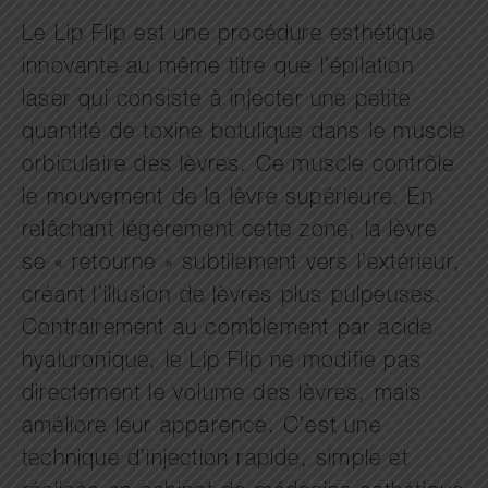
Le Lip Flip est une procédure esthétique
innovante au même titre que l’épilation
laser qui consiste à injecter une petite
quantité de toxine botulique dans le muscle
orbiculaire des lèvres. Ce muscle contrôle
le mouvement de la lèvre supérieure. En
relâchant légèrement cette zone, la lèvre
se « retourne » subtilement vers l’extérieur,
créant l’illusion de lèvres plus pulpeuses.
Contrairement au comblement par acide
hyaluronique, le Lip Flip ne modifie pas
directement le volume des lèvres, mais
améliore leur apparence. C’est une
technique d’injection rapide, simple et