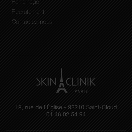
Parrainage
Recrutement
Contactez-nous
18, rue de l’Église - 92210 Saint-Cloud
01 46 02 54 94