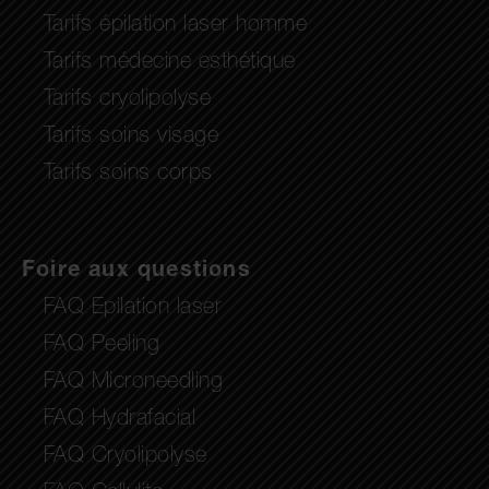
Tarifs épilation laser homme
Tarifs médecine esthétique
Tarifs cryolipolyse
Tarifs soins visage
Tarifs soins corps
Foire aux questions
FAQ Epilation laser
FAQ Peeling
FAQ Microneedling
FAQ Hydrafacial
FAQ Cryolipolyse