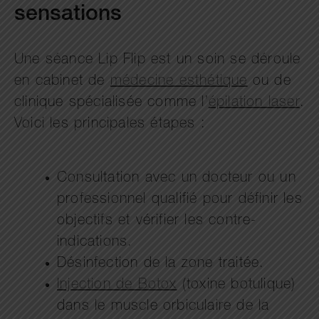
sensations
Une séance Lip Flip est un soin se déroule
en cabinet de
médecine esthétique
ou de
clinique spécialisée comme l’
épilation laser
.
Voici les principales étapes :
Consultation avec un docteur ou un
professionnel qualifié pour définir les
objectifs et vérifier les contre-
indications.
Désinfection de la zone traitée.
Injection de Botox
(toxine botulique)
dans le muscle orbiculaire de la