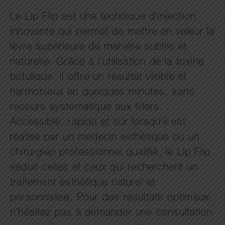
Le Lip Flip est une technique d’injection
innovante qui permet de mettre en valeur la
lèvre supérieure de manière subtile et
naturelle. Grâce à l’utilisation de la toxine
botulique, il offre un résultat visible et
harmonieux en quelques minutes, sans
recours systématique aux fillers.
Accessible, rapide et sûr lorsqu’il est
réalisé par un médecin esthétique ou un
chirurgien professionnel qualifié, le Lip Flip
séduit celles et ceux qui recherchent un
traitement esthétique naturel et
personnalisé. Pour des résultats optimaux,
n’hésitez pas à demander une consultation