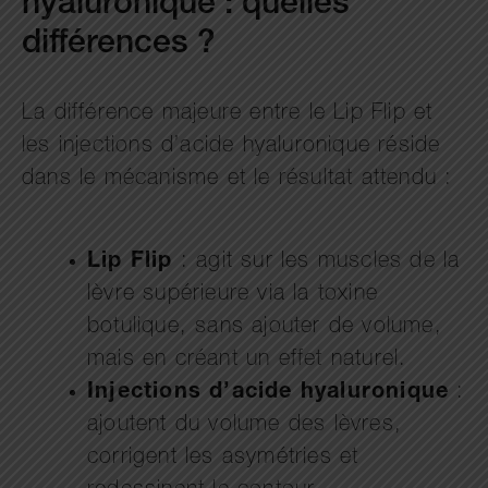
hyaluronique : quelles
différences ?
La différence majeure entre le Lip Flip et
les injections d’acide hyaluronique réside
dans le mécanisme et le résultat attendu :
Lip Flip
: agit sur les muscles de la
lèvre supérieure via la toxine
botulique, sans ajouter de volume,
mais en créant un effet naturel.
Injections d’acide hyaluronique
:
ajoutent du volume des lèvres,
corrigent les asymétries et