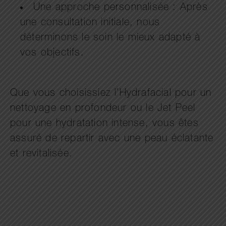
Une approche personnalisée : Après
une consultation initiale, nous
déterminons le soin le mieux adapté à
vos objectifs.
Que vous choisissiez l’Hydrafacial pour un
nettoyage en profondeur ou le Jet Peel
pour une hydratation intense, vous êtes
assuré de repartir avec une peau éclatante
et revitalisée.