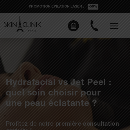
PROMOTION EPILATION LASER :
-50%
Hydrafacial vs Jet Peel :
quel soin choisir pour
une peau éclatante ?
Profitez de notre
première consultation