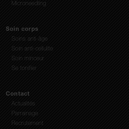
Microneedling
Soin corps
Soins anti-âge
Soin anti-cellulite
Soin minceur
Se tonifier
Contact
Actualités
Parrainage
Recrutement