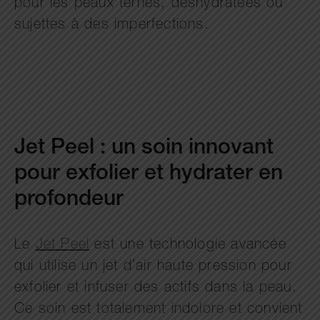
pour les peaux ternes, déshydratées ou
sujettes à des imperfections.
Jet Peel : un soin innovant
pour exfolier et hydrater en
profondeur
Le
Jet Peel
est une technologie avancée
qui utilise un jet d’air haute pression pour
exfolier et infuser des actifs dans la peau.
Ce soin est totalement indolore et convient