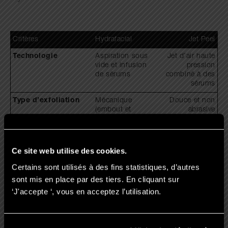
Critères
Hydrafacial
Jet Peel
Technologie
Aspiration sous
Jet d’air haute
vide et infusion
pression
de sérums
combiné à des
sérums
Type d’exfoliation
Mécanique
Douce et non
(embout et
abrasive
aspiration)
(solution saline
et air)
Cibles
Points noirs,
Rougeurs,
Ce site web utilise des cookies.
pores dilatés,
déshydration,
imperfections,
peaux sensibles
Certains sont utilisés à des fins statistiques, d’autres
peaux mixtes à
sont mis en place par des tiers. En cliquant sur
grasses
‘J'accepte ‘, vous en acceptez l’utilisation.
Durée de la séance
Environ 45
Environ 30
minutes
minutes
Résultats immédiats
Peau lumineuse,
Peau apaisée,