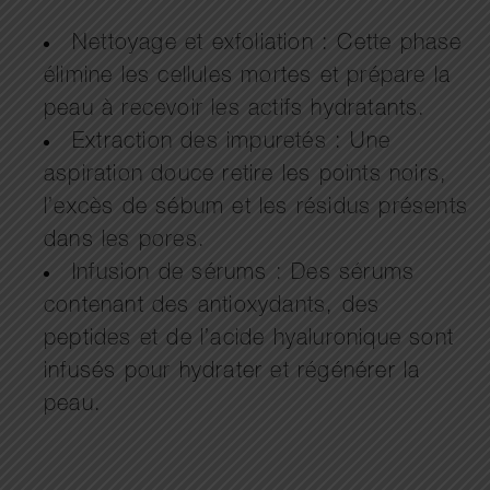
Nettoyage et exfoliation : Cette phase
élimine les cellules mortes et prépare la
peau à recevoir les actifs hydratants.
Extraction des impuretés : Une
aspiration douce retire les points noirs,
l’excès de sébum et les résidus présents
dans les pores.
Infusion de sérums : Des sérums
contenant des antioxydants, des
peptides et de l’acide hyaluronique sont
infusés pour hydrater et régénérer la
peau.