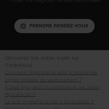
Profitez d’un diagnostic de peau personnalisé
PRENDRE RENDEZ-VOUS
Découvrez nos autres sujets sur
l’Hydrafacial :
Comment l’Hydrafacial aide à réduire les
signes visibles du vieillissement ?
À quel âge peut-on commencer les soins
HydraFacial ?
Le soin HydraFacial est-il douloureux ?