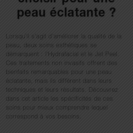
peau éclatante ?
Lorsqu’il s’agit d’améliorer la qualité de la
peau, deux soins esthétiques se
démarquent : l’Hydrafacial et le Jet Peel.
Ces traitements non invasifs offrent des
bienfaits remarquables pour une peau
éclatante, mais ils diffèrent dans leurs
techniques et leurs résultats. Découvrez
dans cet article les spécificités de ces
soins pour mieux comprendre lequel
correspond à vos besoins.