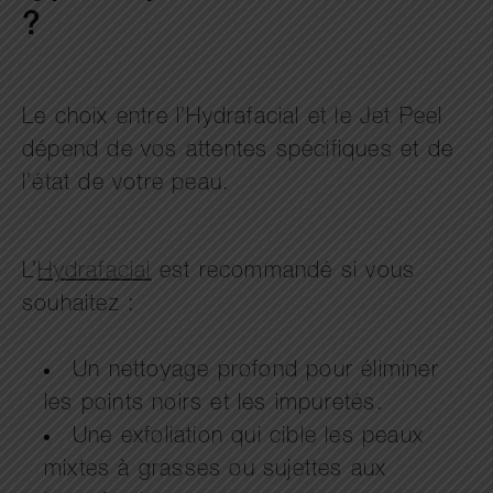
?
Le choix entre l’Hydrafacial et le Jet Peel
dépend de vos attentes spécifiques et de
l’état de votre peau.
L’
Hydrafacial
est recommandé si vous
souhaitez :
Un nettoyage profond pour éliminer
les points noirs et les impuretés.
Une exfoliation qui cible les peaux
mixtes à grasses ou sujettes aux