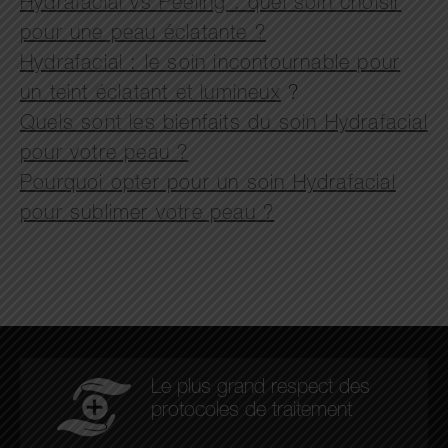
Hydrafacial vs Peeling : quel soin choisir
pour une peau éclatante ?
Hydrafacial : le soin incontournable pour
un teint éclatant et lumineux
?
Quels sont les bienfaits du soin Hydrafacial
pour votre peau ?
Pourquoi opter pour un soin Hydrafacial
pour sublimer votre peau ?
Le plus grand respect des
protocoles de traitement