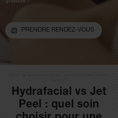
gratuite !
PRENDRE RENDEZ-VOUS
Accueil
Hydrafacial vs Jet Peel : quel soin choisir pour une peau
éclatante ?
Hydrafacial vs Jet
Peel : quel soin
choisir pour une