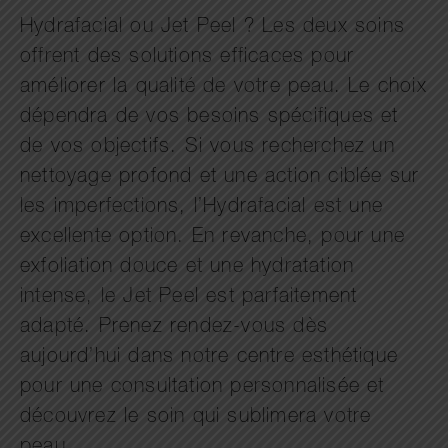
Hydrafacial ou Jet Peel ? Les deux soins
offrent des solutions efficaces pour
améliorer la qualité de votre peau. Le choix
dépendra de vos besoins spécifiques et
de vos objectifs. Si vous recherchez un
nettoyage profond et une action ciblée sur
les imperfections, l’Hydrafacial est une
excellente option. En revanche, pour une
exfoliation douce et une hydratation
intense, le Jet Peel est parfaitement
adapté. Prenez rendez-vous dès
aujourd’hui dans notre centre esthétique
pour une consultation personnalisée et
découvrez le soin qui sublimera votre
peau.