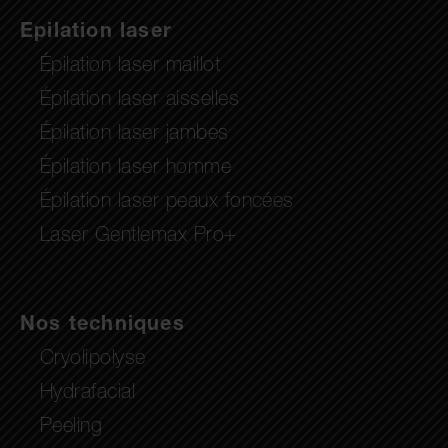
Epilation laser
Épilation laser maillot
Épilation laser aisselles
Épilation laser jambes
Épilation laser homme
Épilation laser peaux foncées
Laser Gentlemax Pro+
Nos techniques
Cryolipolyse
Hydrafacial
Peeling