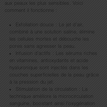
aux peaux les plus sensibles. Voici
comment il fonctionne :
Exfoliation douce : Le jet d’air,
combiné à une solution saline, élimine
les cellules mortes et débouche les
pores sans agresser la peau.
Infusion d’actifs : Les sérums riches
en vitamines, antioxydants et acide
hyaluronique sont injectés dans les
couches superficielles de la peau grâce
à la pression du jet.
Stimulation de la circulation : La
technique améliore la microcirculation
sanguine, boostant ainsi l’oxygénation