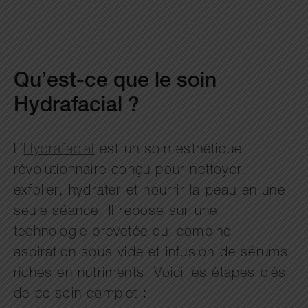
Qu’est-ce que le soin
Hydrafacial ?
L’
Hydrafacial
est un soin esthétique
révolutionnaire conçu pour nettoyer,
exfolier, hydrater et nourrir la peau en une
seule séance. Il repose sur une
technologie brevetée qui combine
aspiration sous vide et infusion de sérums
riches en nutriments. Voici les étapes clés
de ce soin complet :