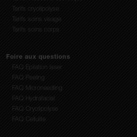
Tarifs cryolipolyse
Tarifs soins visage
Tarifs soins corps
Foire aux questions
FAQ Epilation laser
FAQ Peeling
FAQ Microneedling
FAQ Hydrafacial
FAQ Cryolipolyse
FAQ Cellulite