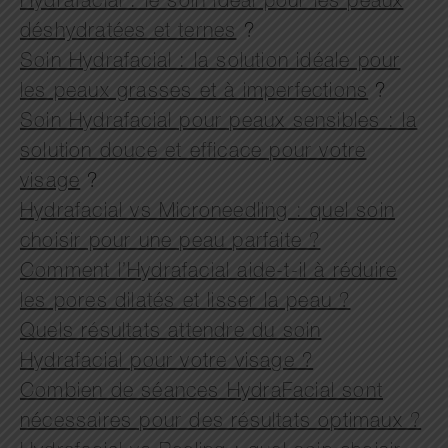
Hydrafacial : le soin idéal pour les peaux
déshydratées et ternes
?
Soin Hydrafacial : la solution idéale pour
les peaux grasses et à imperfections
?
Soin Hydrafacial pour peaux sensibles : la
solution douce et efficace pour votre
visage
?
Hydrafacial vs Microneedling : quel soin
choisir pour une peau parfaite ?
Comment l’Hydrafacial aide-t-il à réduire
les pores dilatés et lisser la peau ?
Quels résultats attendre du soin
Hydrafacial pour votre visage ?
Combien de séances HydraFacial sont
nécessaires pour des résultats optimaux ?