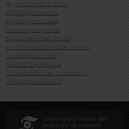
de
cryolipolyse à Paris
,
Cryolipolyse ventre
Cryolipolyse cuisse
Cryolipolyse genoux
Cryolipolyse des fesses
Cryolipolyse du double menton
Cryolipolyse cristal
Résultat cryolipolyse
Comment éliminer la cellulite ?
Cryolipolyse Homme
Le plus grand respect des
protocoles de traitement