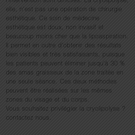
l’intervention sont difficiles. La cryolipolyse,
elle, n’est pas une opération de chirurgie
esthétique. Ce soin de médecine
esthétique est doux, non invasif et
beaucoup moins cher que la lipoaspiration.
Il permet en outre d’obtenir des résultats
bien visibles et très satisfaisants, puisque
les patients peuvent éliminer jusqu’à 30 %
des amas graisseux de la zone traitée en
une seule séance. Ces deux méthodes
peuvent être réalisées sur les mêmes
zones du visage et du corps.
Vous souhaitez privilégier la cryolipolyse ?
contactez nous.