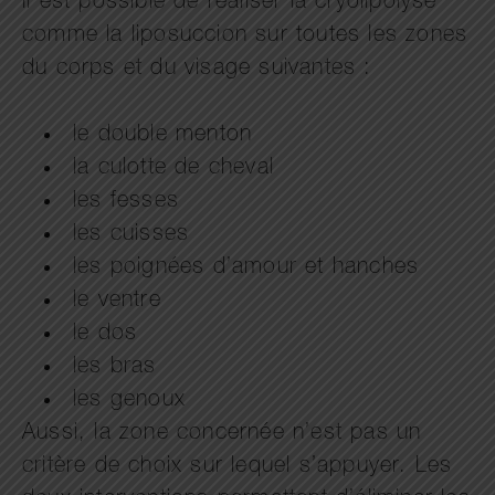
Il est possible de réaliser la cryolipolyse
comme la liposuccion sur toutes les zones
du corps et du visage suivantes :
le double menton
la culotte de cheval
les fesses
les cuisses
les poignées d’amour et hanches
le ventre
le dos
les bras
les genoux
Aussi, la zone concernée n’est pas un
critère de choix sur lequel s’appuyer. Les