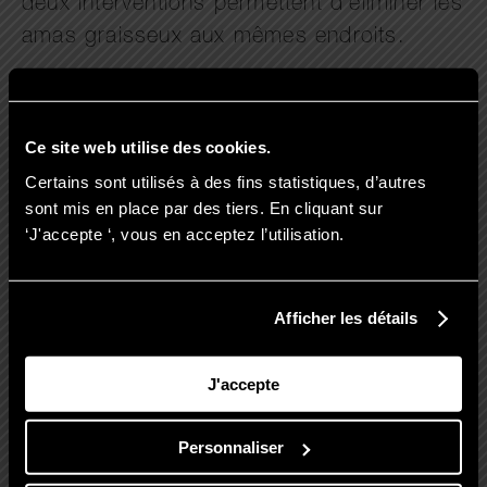
deux interventions permettent d’éliminer les
amas graisseux aux mêmes endroits.
Ce site web utilise des cookies.
Liposuccion ou cryolipolyse :
Certains sont utilisés à des fins statistiques, d’autres
sont mis en place par des tiers. En cliquant sur
quelle technique est la moins
‘J'accepte ‘, vous en acceptez l’utilisation.
chère ?
Afficher les détails
La cryolipolyse est bien moins chère que
la lipoaspiration. Un traitement complet
J'accepte
coûte habituellement moins de 1.000€ par
zone traitée, contre 4 000 € en moyenne
Personnaliser
pour une liposuccion. Concernant le