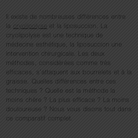
Il existe de nombreuses différences entre
la
cryolipolyse
et la liposuccion. La
cryolipolyse est une technique de
médecine esthétique, la liposuccion une
intervention chirurgicale. Les deux
méthodes, considérées comme très
efficaces, s’attaquent aux bourrelets et à la
graisse. Quelles différences entre ces
techniques ? Quelle est la méthode la
moins chère ? La plus efficace ? La moins
douloureuse ? Nous vous disons tout dans
ce comparatif complet.