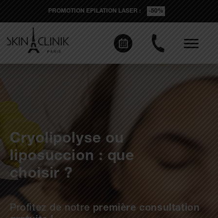
PROMOTION EPILATION LASER :
-50%
Cryolipolyse ou
liposuccion : que
choisir ?
Profitez de notre
première consultation