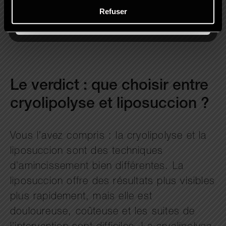
budget à prévoir, la cryolipolyse remporte
Refuser
donc le match haut la main.
Le verdict : que choisir entre
cryolipolyse et liposuccion ?
Vous l’avez compris : la cryolipolyse et la
liposuccion sont des techniques
d’amincissement bien différentes. La
liposuccion offre des résultats plus visibles
plus rapidement, mais elle est
douloureuse, coûteuse et les suites de