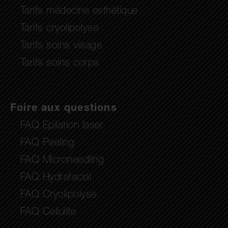
Tarifs médecine esthétique
Tarifs cryolipolyse
Tarifs soins visage
Tarifs soins corps
Foire aux questions
FAQ Epilation laser
FAQ Peeling
FAQ Microneedling
FAQ Hydrafacial
FAQ Cryolipolyse
FAQ Cellulite