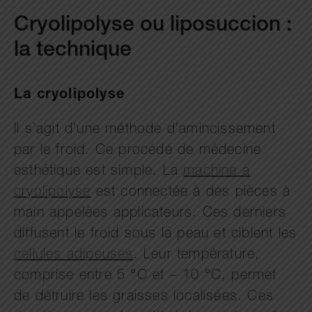
Cryolipolyse ou liposuccion :
la technique
La cryolipolyse
Il s’agit d’une méthode d’amincissement
par le froid. Ce procédé de médecine
esthétique est simple. La
machine à
cryolipolyse
est connectée à des pièces à
main appelées applicateurs. Ces derniers
diffusent le froid sous la peau et ciblent les
cellules adipeuses
. Leur température,
comprise entre 5 °C et – 10 °C, permet
de détruire les graisses localisées. Ces