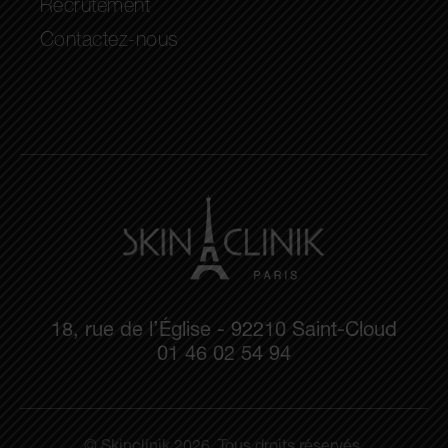
Recrutement
Contactez-nous
18, rue de l’Église - 92210 Saint-Cloud
01 46 02 54 94