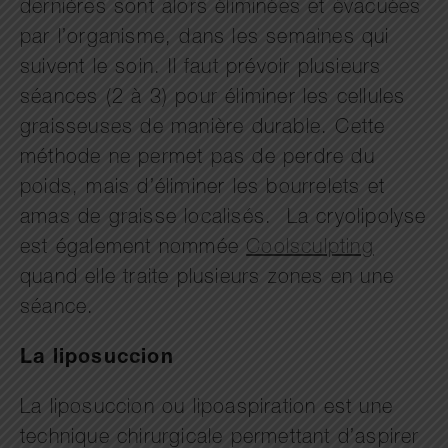
dernières sont alors éliminées et évacuées
par l’organisme, dans les semaines qui
suivent le soin. Il faut prévoir plusieurs
séances (2 à 3) pour éliminer les cellules
graisseuses de manière durable. Cette
méthode ne permet pas de perdre du
poids, mais d’éliminer les bourrelets et
amas de graisse localisés. La cryolipolyse
est également nommée
Coolsculpting
quand elle traite plusieurs zones en une
séance.
La liposuccion
La liposuccion ou lipoaspiration est une
technique chirurgicale permettant d’aspirer