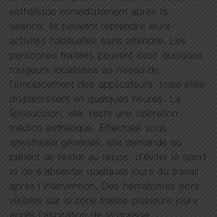
esthétique immédiatement après la
séance. Ils peuvent reprendre leurs
activités habituelles sans attendre. Les
personnes traitées peuvent avoir quelques
rougeurs localisées au niveau de
l’emplacement des applicateurs, mais elles
disparaissent en quelques heures. La
liposuccion, elle, reste une opération
médico esthétique. Effectuée sous
anesthésie générale, elle demande au
patient de rester au repos, d’éviter le sport
et de s’absenter quelques jours du travail
après l’intervention. Des hématomes sont
visibles sur la zone traitée plusieurs jours
après l’aspiration de la graisse.