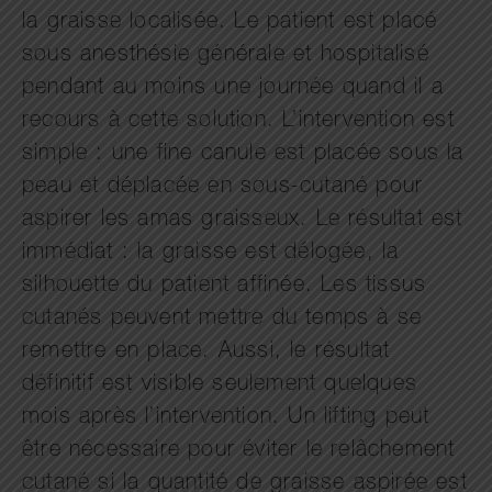
la graisse localisée. Le patient est placé
sous anesthésie générale et hospitalisé
pendant au moins une journée quand il a
recours à cette solution. L’intervention est
simple : une fine canule est placée sous la
peau et déplacée en sous-cutané pour
aspirer les amas graisseux. Le résultat est
immédiat : la graisse est délogée, la
silhouette du patient affinée. Les tissus
cutanés peuvent mettre du temps à se
remettre en place. Aussi, le résultat
définitif est visible seulement quelques
mois après l’intervention. Un lifting peut
être nécessaire pour éviter le relâchement
cutané si la quantité de graisse aspirée est