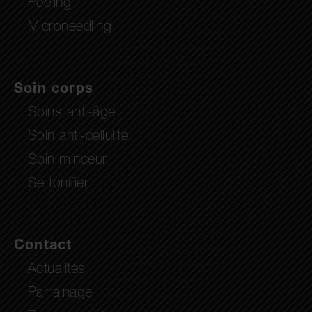
Peeling
Microneedling
Soin corps
Soins anti-âge
Soin anti-cellulite
Soin minceur
Se tonifier
Contact
Actualités
Parrainage