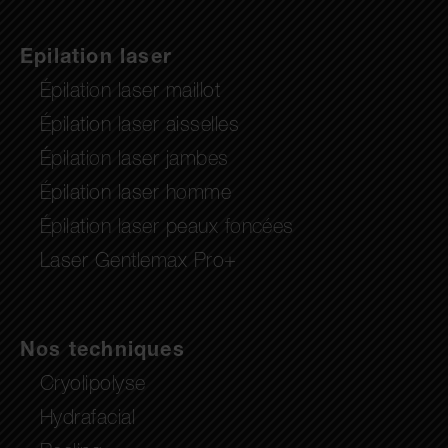
Epilation laser
Épilation laser maillot
Épilation laser aisselles
Épilation laser jambes
Épilation laser homme
Épilation laser peaux foncées
Laser Gentlemax Pro+
Nos techniques
Cryolipolyse
Hydrafacial