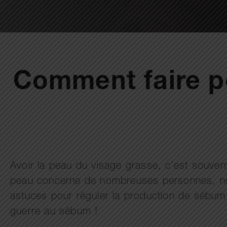
Comment faire po
Avoir la peau du visage grasse, c’est souven
peau concerne de nombreuses personnes, not
astuces pour réguler la production de sébum e
guerre au sébum !