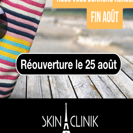
ielle pour prendre
soin visage
d’une peau grasse
x mais purifiant.
e ou au zinc pour réguler le sébum.
pour peau grasse, non comédogène.
ère.