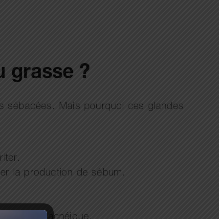
u grasse ?
es sébacées. Mais pourquoi ces glandes
iter.
ler la production de sébum.
a tendance acnéique.