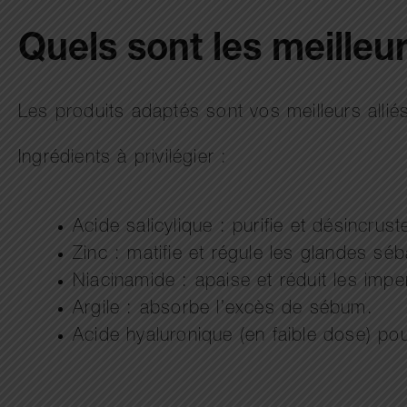
Quels sont les meilleu
Les produits adaptés sont vos meilleurs allié
Ingrédients à privilégier :
Acide salicylique : purifie et désincrust
Zinc : matifie et régule les glandes sé
Niacinamide : apaise et réduit les impe
Argile : absorbe l’excès de sébum.
Acide hyaluronique (en faible dose) pou