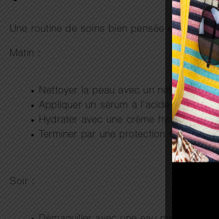
Une routine de soins bien pensée est essent
Matin :
Nettoyer la peau avec un nettoyant dou
Appliquer un sérum à l’acide salicyliqu
Hydrater avec une crème hydratante 
Terminer par une protection solaire lég
Soir :