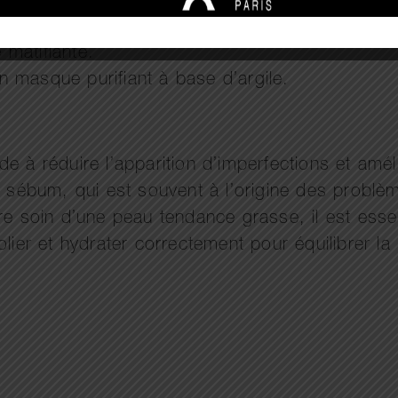
daptée pour peaux grasses.
urifiant.
 matifiante.
n masque purifiant à base d’argile.
 à réduire l’apparition d’imperfections et améli
de sébum, qui est souvent à l’origine des prob
soin d’une peau tendance grasse, il est essent
lier et hydrater correctement pour équilibrer la