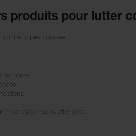
rs produits pour lutter c
s contre la peau grasse.
e les pores.
bacées.
rfections.
r l’hydratation sans effet gras.