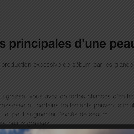
s principales d’une pea
e production excessive de sébum par les gland
u grasse, vous avez de fortes chances d’en hér
grossesse ou certains traitements peuvent stimu
peau et peut augmenter l’excès de sébum.
 les peaux grasses.
sive de sucres et de graisses peut aggraver l