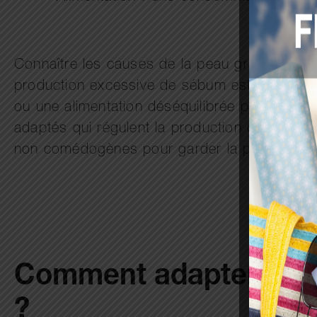
Connaître les causes de la peau grasse perm
production excessive de sébum est souvent à 
ou une alimentation déséquilibrée peuvent éga
adaptés qui régulent la production de sébum 
non comédogènes pour garder la peau équili
Comment adapter sa ro
?