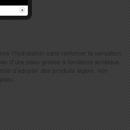
ore l’hydratation sans renforcer la sensation
lèmes d’une peau grasse à tendance acnéique.
iel d’adopter des produits légers, non
 peau.