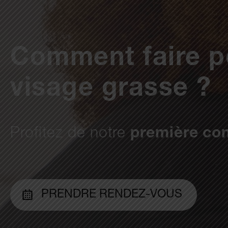
Comment faire po
visage grasse ?
Profitez de notre
première con
PRENDRE RENDEZ-VOUS