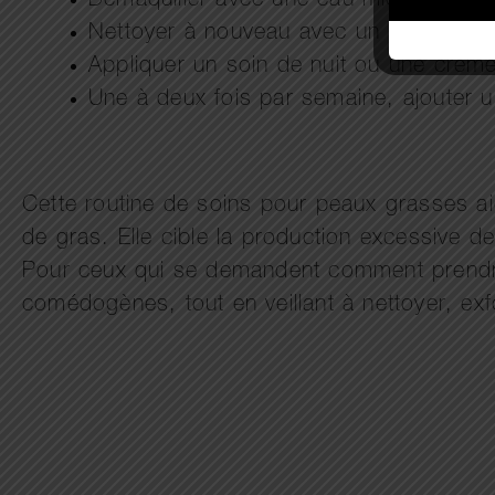
Démaquiller avec une eau micellaire a
Nettoyer à nouveau avec un nettoyant p
Appliquer un soin de nuit ou une crème
Une à deux fois par semaine, ajouter u
Cette routine de soins pour peaux grasses aide
de gras. Elle cible la production excessive 
Pour ceux qui se demandent comment prendre 
comédogènes, tout en veillant à nettoyer, exfo