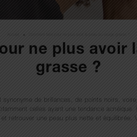
Accueil
Comment faire pour ne plus avoir la peau du visage grasse ?
ur ne plus avoir 
grasse ?
t synonyme de brillances, de points noirs, voir
amment celles ayant une tendance acnéique. He
t retrouver une peau plus nette et équilibrée. Vo