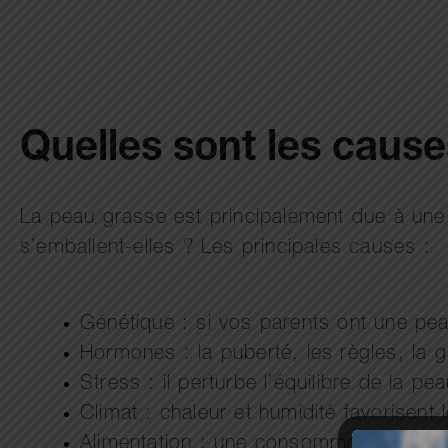
Quelles sont les cause
La peau grasse est principalement due à un
s’emballent-elles ? Les principales causes :
Génétique : si vos parents ont une pea
Hormones : la puberté, les règles, la 
Stress : il perturbe l’équilibre de la 
Climat : chaleur et humidité favorisent
Alimentation : une consommation exces