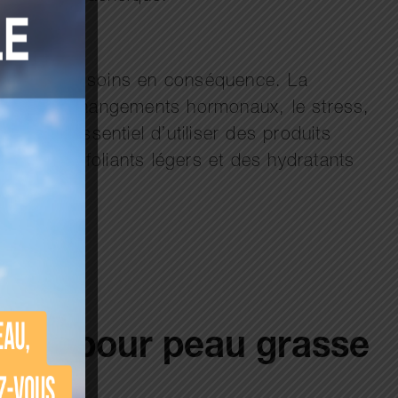
adapter les soins en conséquence. La
s que des changements hormonaux, le stress,
 il est essentiel d’utiliser des produits
x, des exfoliants légers et des hydratants
enne pour peau grasse