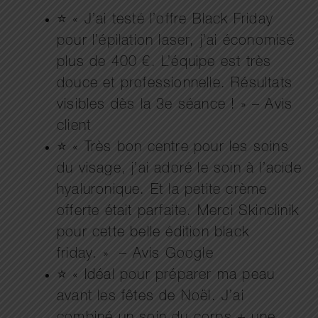
⭐ « J’ai testé l’offre Black Friday
pour l’épilation laser, j’ai économisé
plus de 400 €. L’équipe est très
douce et professionnelle. Résultats
visibles dès la 3e séance ! » – Avis
client
⭐ « Très bon centre pour les soins
du visage, j’ai adoré le soin à l’acide
hyaluronique. Et la petite crème
offerte était parfaite. Merci Skinclinik
pour cette belle édition black
friday. » – Avis Google
⭐ « Idéal pour préparer ma peau
avant les fêtes de Noël. J’ai