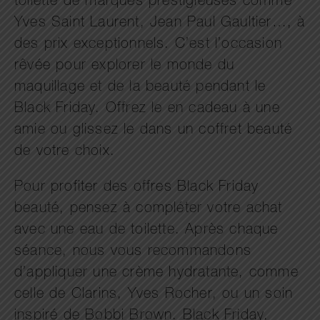
toilette de marques prestigieuses comme
Yves Saint Laurent, Jean Paul Gaultier…, à
des prix exceptionnels. C’est l’occasion
rêvée pour explorer le monde du
maquillage et de la beauté pendant le
Black Friday. Offrez le en cadeau à une
amie ou glissez le dans un coffret beauté
de votre choix.
Pour profiter des offres Black Friday
beauté, pensez à compléter votre achat
avec une eau de toilette. Après chaque
séance, nous vous recommandons
d’appliquer une crème hydratante, comme
celle de Clarins, Yves Rocher, ou un soin
inspiré de Bobbi Brown. Black Friday,