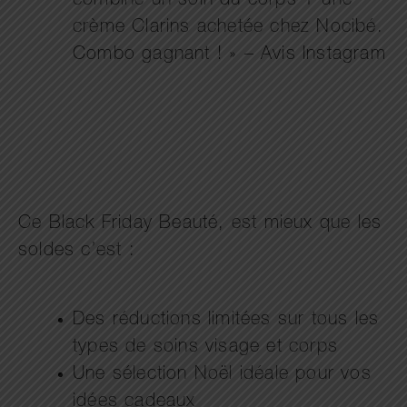
combiné un soin du corps + une
crème Clarins achetée chez Nocibé.
Combo gagnant ! » – Avis Instagram
Ce Black Friday Beauté, est mieux que les
soldes c’est :
Des réductions limitées sur tous les
types de soins visage et corps
Une sélection Noël idéale pour vos
idées cadeaux