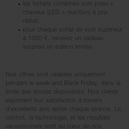
les forfaits combinés soin peau +
cheveux (LED + nutrition) à prix
réduit.
pour chaque achat de soin supérieur
à 1000 €, recevez un cadeau
surprise en édition limitée.
Nos offres sont valables uniquement
pendant le week-end Black Friday, dans la
limite des stocks disponibles. Nos clients
expriment leur satisfaction à travers
d’excellents avis après chaque séance. Le
confort, la technologie, et les résultats
exceptionnels sont au cœur de nos