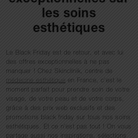
les soins
esthétiques
Le Black Friday est de retour, et avec lui
des offres exceptionnelles à ne pas
manquer ! Chez Skinclinik, centre de
médecine esthétique
en France, c’est le
moment parfait pour prendre soin de votre
visage, de votre peau et de votre corps,
grâce à des prix web exclusifs et des
promotions black friday sur tous nos soins
esthétiques. Et ce n’est pas tout ! On vous
partage aussi nos inspirations, sélections