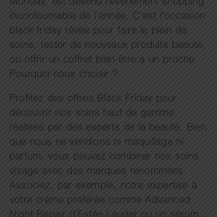
Monday, est devenu l’événement shopping
incontournable de l’année. C’est l’occasion
black friday rêvée pour faire le plein de
soins, tester de nouveaux produits beauté,
ou offrir un coffret bien-être à un proche.
Pourquoi nous choisir ?
Profitez des offres Black Friday pour
découvrir nos soins haut de gamme
réalisés par des experts de la beauté. Bien
que nous ne vendions ni maquillage ni
parfum, vous pouvez combiner nos soins
visage avec des marques renommées.
Associez, par exemple, notre expertise à
votre crème préférée comme Advanced
Night Repair d’Estée Lauder ou un sérum