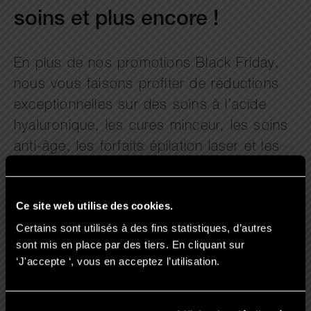
soins et plus encore !
En plus de nos promotions Black Friday,
nous vous faisons profiter de réductions
exceptionnelles sur des soins à l’acide
hyaluronique, les cures minceur, les soins
anti-âge, les forfaits épilation laser et les
forfaits beauté. Nos offres sont limitées !
Nos clients apprécient particulièrement la
Ce site web utilise des cookies.
qualité de nos soins (voir nos avis), leur
Certains sont utilisés à des fins statistiques, d’autres
efficacité, et notre encadrement
sont mis en place par des tiers. En cliquant sur
professionnel.
‘J'accepte ‘, vous en acceptez l’utilisation.
Et parce que l’on sait que vous aimez
comparer, on vous recommande aussi ces