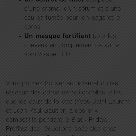
Un coffret de Noël
composé
d’une crème, d’un sérum et d’une
eau parfumée pour le visage et le
corps
Un masque fortifiant
pour les
cheveux en complément de votre
soin visage LED
Vous pouvez trouver sur internet ou les
réseaux des offres exceptionnelles telles
que les eaux de toilette (Yves Saint Laurent
et Jean Paul Gaultier) à des prix
compétitifs pendant le Black Friday.
Profitez des réductions spéciales chez