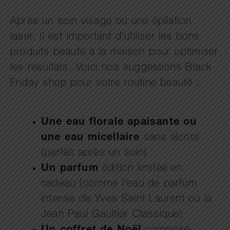
Après un soin visage ou une épilation
laser, il est important d’utiliser les bons
produits beauté à la maison pour optimiser
les résultats. Voici nos suggestions Black
Friday shop pour votre routine beauté :
Une eau florale apaisante ou
une eau micellaire
sans alcool
(parfait après un soin)
Un parfum
édition limitée en
cadeau (comme l’eau de parfum
intense de Yves Saint Laurent ou la
Jean Paul Gaultier Classique)