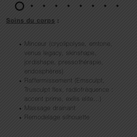
Soins du corps
:
Minceur (cryolipolyse, emtone,
venus legacy, skinshape,
jordishape, pressothérapie,
endosphères)
Raffermissement (Emsculpt,
Trusculpt flex, radiofréquence :
accent prime, exilis elite…)
Massage drainant
Remodelage silhouette