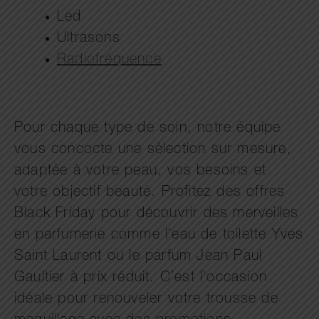
Led
Ultrasons
Radiofréquence
Pour chaque type de soin, notre équipe
vous concocte une sélection sur mesure,
adaptée à votre peau, vos besoins et
votre objectif beauté. Profitez des offres
Black Friday pour découvrir des merveilles
en parfumerie comme l’eau de toilette Yves
Saint Laurent ou le parfum Jean Paul
Gaultier à prix réduit. C’est l’occasion
idéale pour renouveler votre trousse de