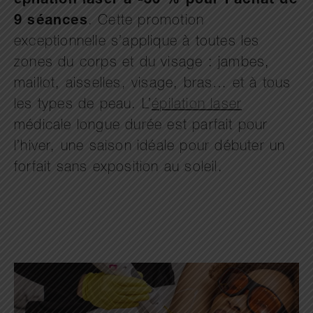
épilation laser à -50 % pour l’achat de
9 séances
. Cette promotion
exceptionnelle s’applique à toutes les
zones du corps et du visage : jambes,
maillot, aisselles, visage, bras… et à tous
les types de peau. L’
épilation laser
médicale longue durée est parfait pour
l’hiver, une saison idéale pour débuter un
forfait sans exposition au soleil.