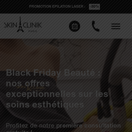
PROMOTION EPILATION LASER :
-50%
Black Friday Beauté :
nos offres
exceptionnelles sur les
soins esthétiques
Profitez de notre
première consultation