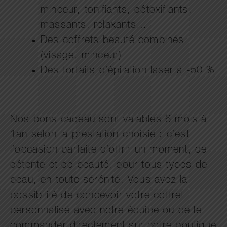
minceur, tonifiants, détoxifiants,
massants, relaxants…
Des coffrets beauté combinés
(visage, minceur)
Des forfaits d’épilation laser à -50 %
Nos bons cadeau sont valables 6 mois à
1an selon la prestation choisie : c’est
l’occasion parfaite d’offrir un moment, de
détente et de beauté, pour tous types de
peau, en toute sérénité. Vous avez la
possibilité de concevoir votre coffret
personnalisé avec notre équipe ou de le
commander directement sur notre boutique